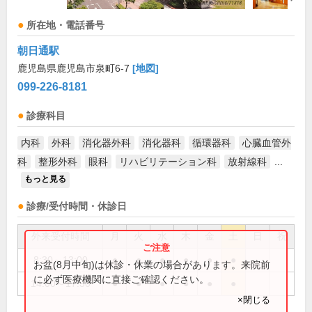
所在地・電話番号
朝日通駅
鹿児島県鹿児島市泉町6-7
[地図]
099-226-8181
診療科目
内科
外科
消化器外科
消化器科
循環器科
心臓血管外
科
整形外科
眼科
リハビリテーション科
放射線科
...
もっと見る
診療/受付時間・休診日
外来受付時間
月
火
水
木
金
土
日
祝
8:30～13:00
●
●
●
●
●
●
お盆(8月中旬)は休診・休業の場合があります。来院前
に必ず医療機関に直接ご確認ください。
14:00～17:30
●
●
●
●
●
●
×閉じる