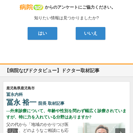
病院なび
からのアンケートにご協力ください。
知りたい情報は見つかりましたか?
はい
いいえ
【病院なびドクタビュー】ドクター取材記事
鹿児島県鹿児島市
冨永内科
冨永 裕一
院長
取材記事
外来診療について、年齢や性別を問わず幅広く診療されていま
すが、特に力を入れている分野はありますか?
父の代から「地域のかかりつけ医
として、どのようなご相談にも応