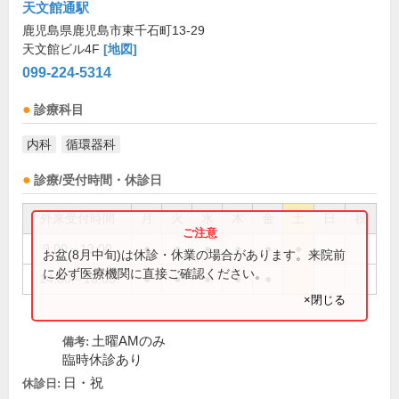
天文館通駅
鹿児島県鹿児島市東千石町13-29
天文館ビル4F
[地図]
099-224-5314
診療科目
内科
循環器科
診療/受付時間・休診日
外来受付時間
月
火
水
木
金
土
日
祝
9:00～13:00
●
●
●
●
●
●
お盆(8月中旬)は休診・休業の場合があります。来院前
に必ず医療機関に直接ご確認ください。
14:00～18:00
●
●
●
●
●
×閉じる
土曜AMのみ
備考:
臨時休診あり
日・祝
休診日: