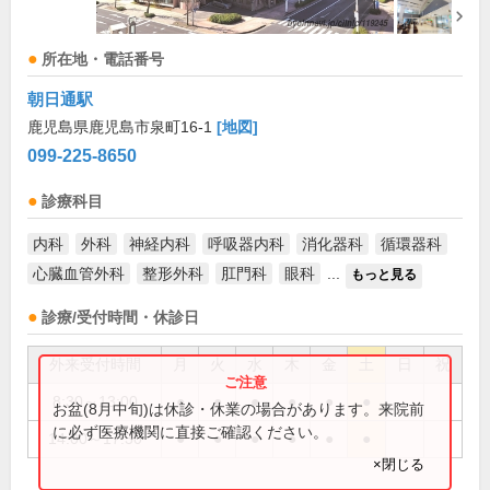
所在地・電話番号
朝日通駅
鹿児島県鹿児島市泉町16-1
[地図]
099-225-8650
診療科目
内科
外科
神経内科
呼吸器内科
消化器科
循環器科
心臓血管外科
整形外科
肛門科
眼科
...
もっと見る
診療/受付時間・休診日
外来受付時間
月
火
水
木
金
土
日
祝
8:30～13:00
●
●
●
●
●
●
お盆(8月中旬)は休診・休業の場合があります。来院前
に必ず医療機関に直接ご確認ください。
14:00～17:30
●
●
●
●
●
●
×閉じる