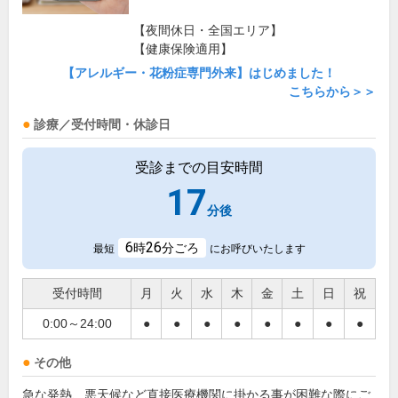
【夜間休日・全国エリア】
【健康保険適用】
【アレルギー・花粉症専門外来】はじめました！
こちらから＞＞
診療／受付時間・休診日
受診までの目安時間
17
分後
6
26
時
分ごろ
最短
にお呼びいたします
受付時間
月
火
水
木
金
土
日
祝
0:00～24:00
●
●
●
●
●
●
●
●
その他
急な発熱、悪天候など直接医療機関に掛かる事が困難な際にご