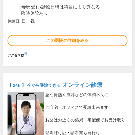
受付/診療日時は科目により異なる
備考:
臨時休診あり
日・祝
休診日:
この医院の詳細をみる
※
アクセス数
オンライン診療
【 24h 】 今から受診できる
急な発熱や風邪などの体調不良に
ご自宅・オフィスで受診出来ます
お薬はお近くの薬局、宅配便でお受け取り
登園許可証・診断書も発行可