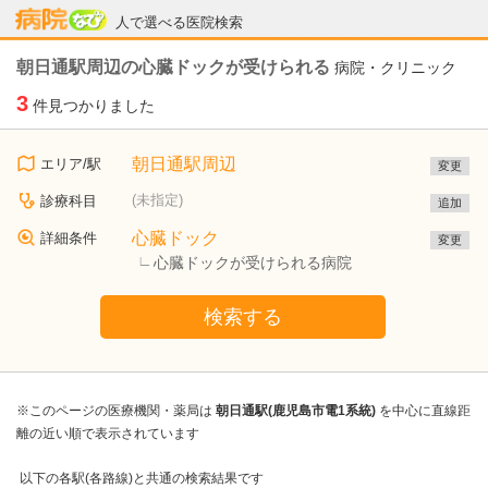
病院なび
人で選べる医院検索
朝日通駅周辺の心臓ドックが受けられる
病院・クリニック
3
件見つかりました
朝日通駅周辺
エリア/駅
変更
(未指定)
診療科目
追加
心臓ドック
詳細条件
変更
心臓ドックが受けられる病院
検索する
※このページの医療機関・薬局は
朝日通駅(鹿児島市電1系統)
を中心に直線距
離の近い順で表示されています
以下の各駅(各路線)と共通の検索結果です