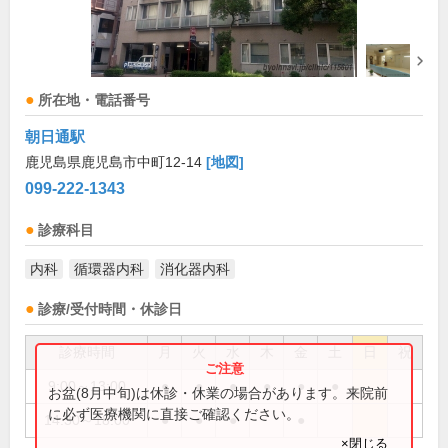
所在地・電話番号
朝日通駅
鹿児島県鹿児島市中町12-14
[地図]
099-222-1343
診療科目
内科
循環器内科
消化器内科
診療/受付時間・休診日
診療時間
月
火
水
木
金
土
日
祝
9:00～13:00
●
●
●
●
●
●
お盆(8月中旬)は休診・休業の場合があります。来院前
に必ず医療機関に直接ご確認ください。
14:30～18:00
●
●
●
●
×閉じる