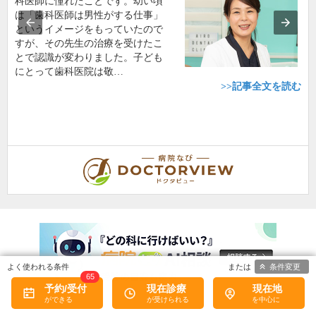
科医師に憧れたことです。幼い頃
は「歯科医師は男性がする仕事」
というイメージをもっていたので
すが、その先生の治療を受けたこ
とで認識が変わりました。子ども
にとって歯科医院は敬…
>>記事全文を読む
条件変更
65
予約/受付
現在診療
現在地