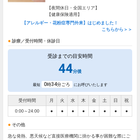
【夜間休日・全国エリア】
【健康保険適用】
【アレルギー・花粉症専門外来】はじめました！
こちらから＞＞
診療／受付時間・休診日
受診までの目安時間
44
分後
0
34
時
分ごろ
最短
にお呼びいたします
受付時間
月
火
水
木
金
土
日
祝
0:00～24:00
●
●
●
●
●
●
●
●
その他
急な発熱、悪天候など直接医療機関に掛かる事が困難な際にご