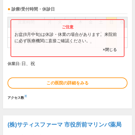
診療/受付時間・休診日
営業時間
月
火
水
木
金
土
日
祝
9:00～13:00
●
お盆(8月中旬)は休診・休業の場合があります。来院前
に必ず医療機関に直接ご確認ください。
9:00～18:00
●
●
●
●
●
×閉じる
日、祝
休業日:
この医院の詳細をみる
※
アクセス数
(株)サティスファーマ 市役所前マリンバ薬局