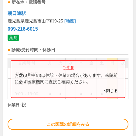
所在地・電話番号
朝日通駅
鹿児島県鹿児島市山下町9-25
[地図]
099-216-6015
薬局
診療/受付時間・休診日
営業時間
月
火
水
木
金
土
日
祝
9:00～12:00
●
お盆(8月中旬)は休診・休業の場合があります。来院前
に必ず医療機関に直接ご確認ください。
9:00～17:00
●
×閉じる
9:00～19:00
●
●
●
●
●
祝
休業日:
この医院の詳細をみる