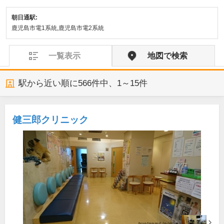
朝日通駅:
鹿児島市電1系統,鹿児島市電2系統
一覧表示
地図で検索
駅から近い順に
566
件中、
1～15件
健三郎クリニック