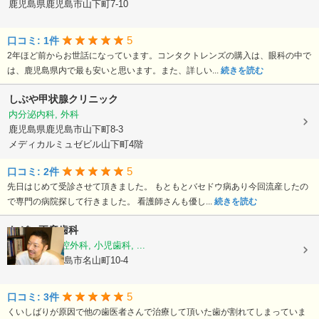
鹿児島県鹿児島市山下町7-10
5
口コミ: 1件
2年ほど前からお世話になっています。コンタクトレンズの購入は、眼科の中で
は、鹿児島県内で最も安いと思います。また、詳しい...
続きを読む
しぶや甲状腺クリニック
内分泌内科, 外科
鹿児島県鹿児島市山下町8-3
メディカルミュゼビル山下町4階
5
口コミ: 2件
先日はじめて受診させて頂きました。 もともとバセドウ病あり今回流産したの
で専門の病院探して行きました。 看護師さんも優し...
続きを読む
ながい正彦歯科
歯科, 歯科口腔外科, 小児歯科, ...
鹿児島県鹿児島市名山町10-4
5
口コミ: 3件
くいしばりが原因で他の歯医者さんで治療して頂いた歯が割れてしまっていま