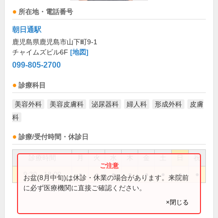
所在地・電話番号
朝日通駅
鹿児島県鹿児島市山下町9-1
チャイムズビル6F
[地図]
099-805-2700
診療科目
美容外科
美容皮膚科
泌尿器科
婦人科
形成外科
皮膚
科
診療/受付時間・休診日
診療時間
月
火
水
木
金
土
日
祝
9:30～18:00
●
●
●
●
●
●
●
●
お盆(8月中旬)は休診・休業の場合があります。来院前
に必ず医療機関に直接ご確認ください。
×閉じる