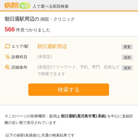
病院なび
人で選べる医院検索
朝日通駅周辺の
病院・クリニック
566
件見つかりました
朝日通駅周辺
エリア/駅
変更
(未指定)
診療科目
追加
(未指定)フリーワード、予約、専門、症状など
詳細条件
追加
で検索できます
検索する
※このページの医療機関・薬局は
朝日通駅(鹿児島市電1系統)
を中心に直線距
離の近い順で表示されています
以下の各駅(各路線)と共通の検索結果です