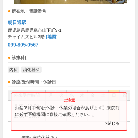
所在地・電話番号
朝日通駅
鹿児島県鹿児島市山下町9-1
チャイムズビル3階
[地図]
099-805-0567
診療科目
内科
消化器科
診療/受付時間・休診日
外来受付時間
月
火
水
木
金
土
日
祝
8:30～13:00
●
●
●
●
●
●
お盆(8月中旬)は休診・休業の場合があります。来院前
に必ず医療機関に直接ご確認ください。
15:00～18:00
●
●
●
●
×閉じる
臨時休診あり
備考: