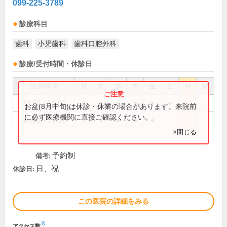
099-225-3789
診療科目
歯科
小児歯科
歯科口腔外科
診療/受付時間・休診日
診療時間
月
火
水
木
金
土
日
祝
10:00～13:00
●
●
●
●
●
●
お盆(8月中旬)は休診・休業の場合があります。来院前
に必ず医療機関に直接ご確認ください。
14:30～18:30
●
●
●
●
●
×閉じる
予約制
備考:
日、祝
休診日:
この医院の詳細をみる
※
アクセス数