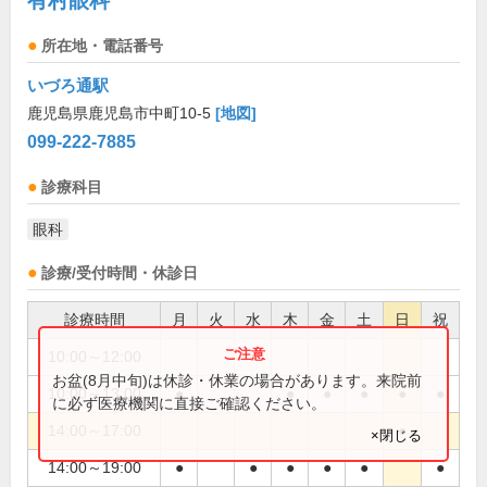
有村眼科
所在地・電話番号
いづろ通駅
鹿児島県鹿児島市中町10-5
[地図]
099-222-7885
診療科目
眼科
診療/受付時間・休診日
診療時間
月
火
水
木
金
土
日
祝
10:00～12:00
●
お盆(8月中旬)は休診・休業の場合があります。来院前
10:00～13:00
●
●
●
●
●
●
に必ず医療機関に直接ご確認ください。
14:00～17:00
●
×閉じる
14:00～19:00
●
●
●
●
●
●