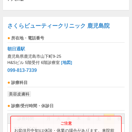
さくらビューティークリニック 鹿児島院
所在地・電話番号
朝日通駅
鹿児島県鹿児島市山下町9-25
H&Sビル 5階受付 6階診療室
[地図]
099-813-7339
診療科目
美容皮膚科
診療/受付時間・休診日
診療時間
月
火
水
木
金
土
日
祝
9:00～17:00
●
●
●
●
お盆(8月中旬)は休診・休業の場合があります。来院前