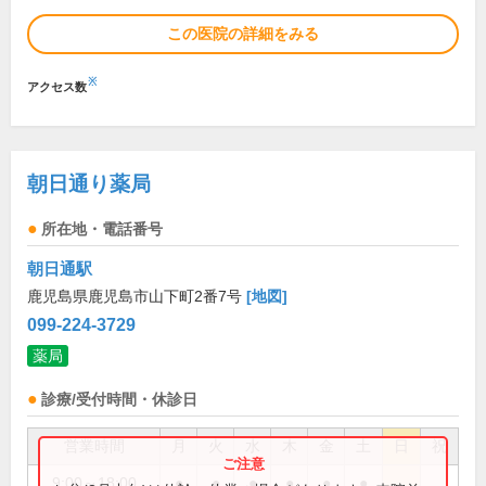
この医院の詳細をみる
※
アクセス数
朝日通り薬局
所在地・電話番号
朝日通駅
鹿児島県鹿児島市山下町2番7号
[地図]
099-224-3729
薬局
診療/受付時間・休診日
営業時間
月
火
水
木
金
土
日
祝
9:00～18:00
●
●
●
●
●
●