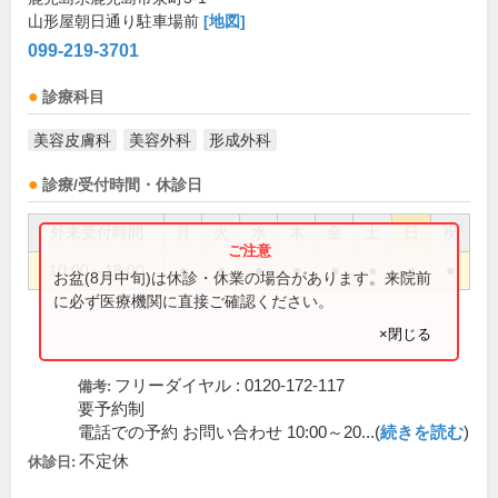
山形屋朝日通り駐車場前
[地図]
099-219-3701
診療科目
美容皮膚科
美容外科
形成外科
診療/受付時間・休診日
外来受付時間
月
火
水
木
金
土
日
祝
10:00～18:00
●
●
●
●
●
●
●
●
お盆(8月中旬)は休診・休業の場合があります。来院前
に必ず医療機関に直接ご確認ください。
×閉じる
フリーダイヤル : 0120-172-117
備考:
要予約制
電話での予約 お問い合わせ 10:00～20...(
続きを読む
)
不定休
休診日: