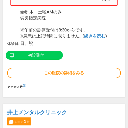
木・土曜AMのみ
備考:
労災指定病院
※午前の診療受付は8:30からです。
※急患は上記時間に限りません...(
続きを読む
)
日、祝
休診日:
初診受付
この医院の詳細をみる
※
アクセス数
井上メンタルクリニック
1
口コミ
件