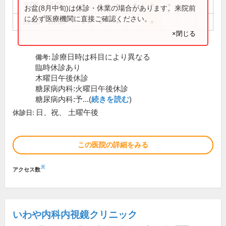
9:00～13:00
●
●
●
●
●
●
お盆(8月中旬)は休診・休業の場合があります。来院前
に必ず医療機関に直接ご確認ください。
14:00～18:30
●
●
●
●
×閉じる
診療日時は科目により異なる
備考:
臨時休診あり
木曜日午後休診
糖尿病内科:火曜日午後休診
糖尿病内科:予...(
続きを読む
)
日、祝、 土曜午後
休診日:
この医院の詳細をみる
※
アクセス数
いわや内科内視鏡クリニック