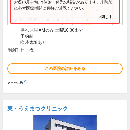
9:00～12:30
●
●
●
●
●
お盆(8月中旬)は休診・休業の場合があります。来院前
に必ず医療機関に直接ご確認ください。
9:00～16:30
●
×閉じる
14:00～17:30
●
●
●
●
木曜AMのみ 土曜16:30まで
備考:
予約制
臨時休診あり
日・祝
休診日:
この医院の詳細をみる
※
アクセス数
東・うえまつクリニック