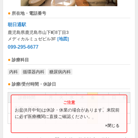
所在地・電話番号
朝日通駅
鹿児島県鹿児島市山下町8丁目3
メディカルミュゼビル3F
[地図]
099-295-6677
診療科目
内科
循環器内科
糖尿病内科
診療/受付時間・休診日
診療時間
月
火
水
木
金
土
日
祝
9:00～12:30
●
●
お盆(8月中旬)は休診・休業の場合があります。来院前
に必ず医療機関に直接ご確認ください。
9:00～13:00
●
●
●
●
×閉じる