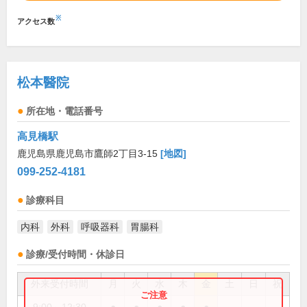
※
アクセス数
松本醫院
所在地・電話番号
高見橋駅
鹿児島県鹿児島市鷹師2丁目3-15
[地図]
099-252-4181
診療科目
内科
外科
呼吸器科
胃腸科
診療/受付時間・休診日
外来受付時間
月
火
水
木
金
土
日
祝