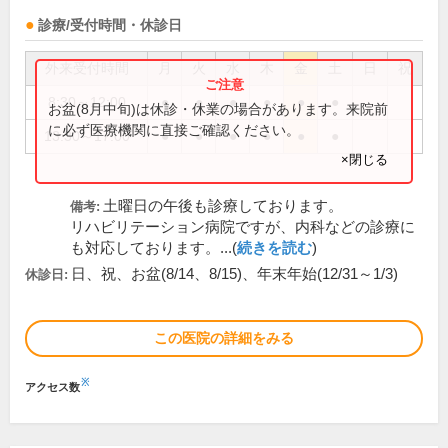
診療/受付時間・休診日
外来受付時間
月
火
水
木
金
土
日
祝
8:30～12:00
●
●
●
●
●
●
お盆(8月中旬)は休診・休業の場合があります。来院前
に必ず医療機関に直接ご確認ください。
13:30～17:00
●
●
●
●
●
●
×閉じる
土曜日の午後も診療しております。
備考:
リハビリテーション病院ですが、内科などの診療に
も対応しております。...(
続きを読む
)
日、祝、お盆(8/14、8/15)、年末年始(12/31～1/3)
休診日:
この医院の詳細をみる
※
アクセス数