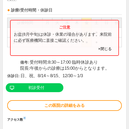
診療/受付時間・休診日
診療時間
月
火
水
木
金
土
日
祝
9:00～13:00
●
●
●
●
●
●
お盆(8月中旬)は休診・休業の場合があります。来院前
に必ず医療機関に直接ご確認ください。
14:00～18:00
●
●
●
●
●
●
×閉じる
受付時間:8:30～17:00 臨時休診あり
備考:
院長:午後からの診療は15:00からとなります。
日、祝、8/14～8/15、12/30～1/3
休診日:
初診受付
この医院の詳細をみる
※
アクセス数