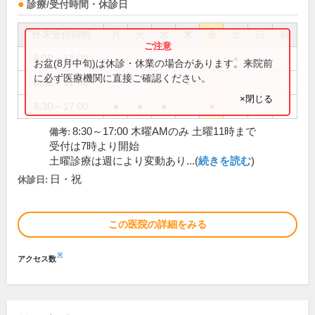
診療/受付時間・休診日
外来受付時間
月
火
水
木
金
土
日
祝
8:30～11:00
●
お盆(8月中旬)は休診・休業の場合があります。来院前
に必ず医療機関に直接ご確認ください。
8:30～12:00
●
×閉じる
8:30～17:00
●
●
●
●
8:30～17:00 木曜AMのみ 土曜11時まで
備考:
受付は7時より開始
土曜診療は週により変動あり...(
続きを読む
)
日・祝
休診日:
この医院の詳細をみる
※
アクセス数