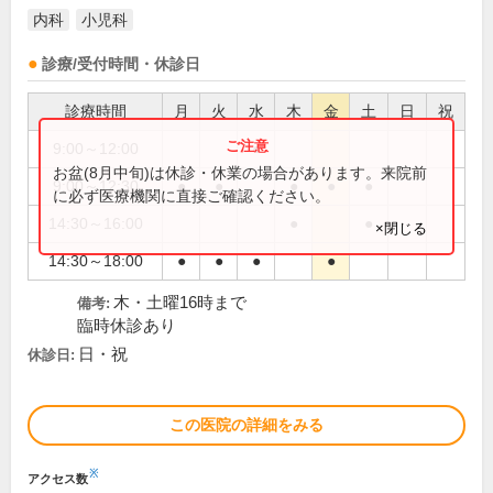
内科
小児科
診療/受付時間・休診日
診療時間
月
火
水
木
金
土
日
祝
9:00～12:00
●
お盆(8月中旬)は休診・休業の場合があります。来院前
9:00～12:30
●
●
●
●
●
に必ず医療機関に直接ご確認ください。
14:30～16:00
●
●
×閉じる
14:30～18:00
●
●
●
●
木・土曜16時まで
備考:
臨時休診あり
日・祝
休診日:
この医院の詳細をみる
※
アクセス数