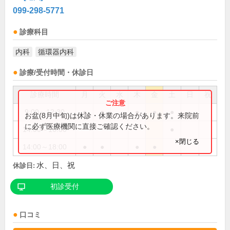
099-298-5771
診療科目
内科
循環器内科
診療/受付時間・休診日
診療時間
月
火
水
木
金
土
日
祝
9:00～12:30
●
●
●
●
●
お盆(8月中旬)は休診・休業の場合があります。来院前
に必ず医療機関に直接ご確認ください。
14:00～16:00
●
×閉じる
14:00～18:00
●
●
●
●
水、日、祝
休診日:
初診受付
口コミ