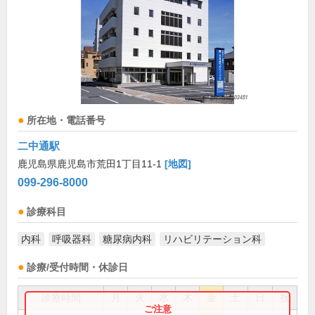
所在地・電話番号
二中通駅
鹿児島県鹿児島市荒田1丁目11-1
[地図]
099-296-8000
診療科目
内科
呼吸器科
糖尿病内科
リハビリテーション科
診療/受付時間・休診日
診療時間
月
火
水
木
金
土
日
祝