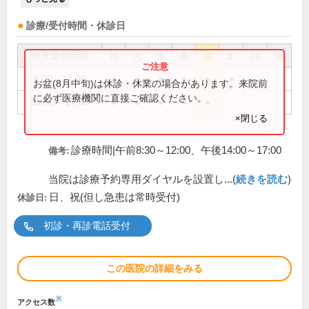
診療/受付時間・休診日
外来受付時間
月
火
水
木
金
土
日
祝
8:00～11:30
●
●
●
●
●
●
お盆(8月中旬)は休診・休業の場合があります。来院前
に必ず医療機関に直接ご確認ください。
13:00～17:00
●
●
●
●
●
×閉じる
診療時間|午前8:30～12:00、午後14:00～17:00
備考:
当院は診療予約専用ダイヤルを設置し...(
続きを読む
)
日、祝(但し急患は常時受付)
休診日:
初診・再診電話受付
この医院の詳細をみる
※
アクセス数