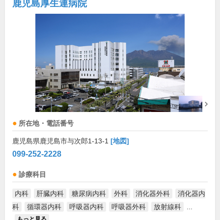
鹿児島厚生連病院
所在地・電話番号
鹿児島県鹿児島市与次郎1-13-1
[地図]
099-252-2228
診療科目
内科
肝臓内科
糖尿病内科
外科
消化器外科
消化器内
科
循環器内科
呼吸器内科
呼吸器外科
放射線科
...
もっと見る