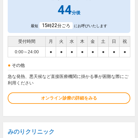
44
分後
15
22
時
分ごろ
最短
にお呼びいたします
受付時間
月
火
水
木
金
土
日
祝
0:00～24:00
●
●
●
●
●
●
●
●
その他
急な発熱、悪天候など直接医療機関に掛かる事が困難な際にご
利用ください
オンライン診療の詳細をみる
みのりクリニック