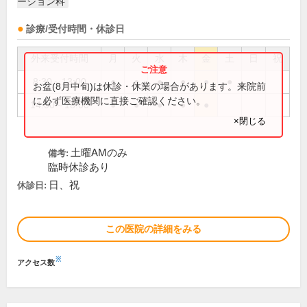
ーション科
診療/受付時間・休診日
外来受付時間
月
火
水
木
金
土
日
祝
8:30～13:00
●
●
●
●
●
●
お盆(8月中旬)は休診・休業の場合があります。来院前
に必ず医療機関に直接ご確認ください。
14:00～18:00
●
●
●
●
●
×閉じる
土曜AMのみ
備考:
臨時休診あり
日、祝
休診日:
この医院の詳細をみる
※
アクセス数