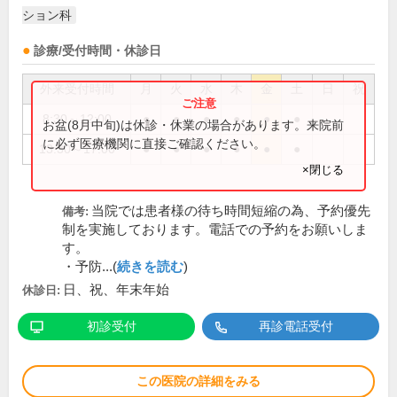
ション科
診療/受付時間・休診日
外来受付時間
月
火
水
木
金
土
日
祝
8:30～12:00
●
●
●
●
●
●
お盆(8月中旬)は休診・休業の場合があります。来院前
に必ず医療機関に直接ご確認ください。
13:30～17:00
●
●
●
●
●
●
×閉じる
当院では患者様の待ち時間短縮の為、予約優先
備考:
制を実施しております。電話での予約をお願いしま
す。
・予防...(
続きを読む
)
日、祝、年末年始
休診日:
初診受付
再診電話受付
この医院の詳細をみる