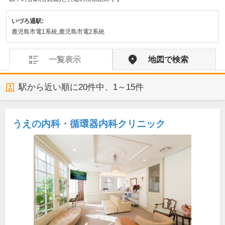
いづろ通駅:
鹿児島市電1系統,鹿児島市電2系統
一覧表示
地図で検索
駅から近い順に
20
件中、
1～15件
うえの内科・循環器内科クリニック