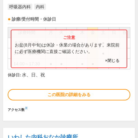
呼吸器内科
内科
診療/受付時間・休診日
診療時間
月
火
水
木
金
土
日
祝
8:30～12:30
●
●
●
●
●
お盆(8月中旬)は休診・休業の場合があります。来院前
に必ず医療機関に直接ご確認ください。
14:00～16:00
●
×閉じる
14:00～17:30
●
●
●
●
水、日、祝
休診日:
この医院の詳細をみる
※
アクセス数
いわした内科おなか診療所