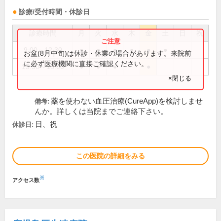
診療/受付時間・休診日
診療時間
月
火
水
木
金
土
日
祝
9:00～12:30
●
●
●
●
●
●
お盆(8月中旬)は休診・休業の場合があります。来院前
に必ず医療機関に直接ご確認ください。
15:30～18:00
●
●
●
●
×閉じる
薬を使わない血圧治療(CureApp)を検討しませ
備考:
んか。詳しくは当院までご連絡下さい。
日、祝
休診日:
この医院の詳細をみる
※
アクセス数