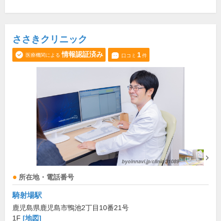
ささきクリニック
情報認証済み
1
医療機関による
口コミ
件
所在地・電話番号
騎射場駅
鹿児島県鹿児島市鴨池2丁目10番21号
1F
[地図]