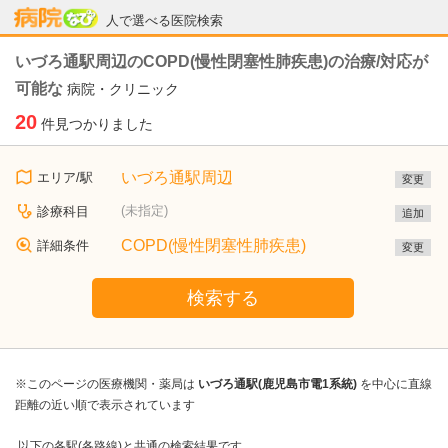
病院なび
人で選べる医院検索
いづろ通駅周辺のCOPD(慢性閉塞性肺疾患)の治療/対応が
可能な
病院・クリニック
20
件見つかりました
いづろ通駅周辺
エリア/駅
変更
(未指定)
診療科目
追加
COPD(慢性閉塞性肺疾患)
詳細条件
変更
検索する
※このページの医療機関・薬局は
いづろ通駅(鹿児島市電1系統)
を中心に直線
距離の近い順で表示されています
以下の各駅(各路線)と共通の検索結果です