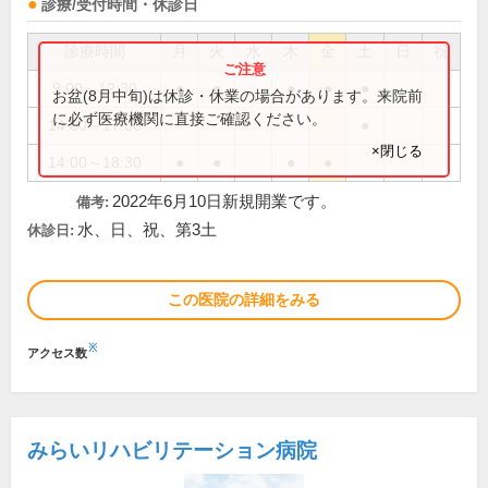
診療/受付時間・休診日
診療時間
月
火
水
木
金
土
日
祝
9:00～12:30
●
●
●
●
●
お盆(8月中旬)は休診・休業の場合があります。来院前
に必ず医療機関に直接ご確認ください。
14:00～17:00
●
×閉じる
14:00～18:30
●
●
●
●
2022年6月10日新規開業です。
備考:
水、日、祝、第3土
休診日:
この医院の詳細をみる
※
アクセス数
みらいリハビリテーション病院