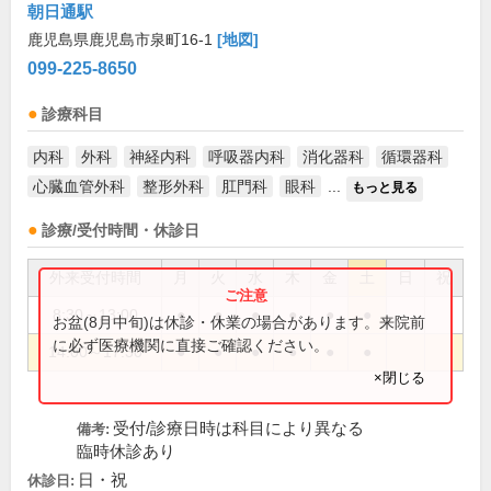
朝日通駅
鹿児島県鹿児島市泉町16-1
[地図]
099-225-8650
診療科目
内科
外科
神経内科
呼吸器内科
消化器科
循環器科
心臓血管外科
整形外科
肛門科
眼科
...
もっと見る
診療/受付時間・休診日
外来受付時間
月
火
水
木
金
土
日
祝
8:30～13:00
●
●
●
●
●
●
お盆(8月中旬)は休診・休業の場合があります。来院前
に必ず医療機関に直接ご確認ください。
14:00～17:30
●
●
●
●
●
●
×閉じる
受付/診療日時は科目により異なる
備考:
臨時休診あり
日・祝
休診日: