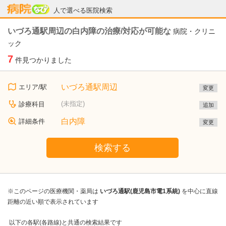
病院なび
人で選べる医院検索
いづろ通駅周辺の白内障の治療/対応が可能な
病院・クリニ
ック
7
件見つかりました
いづろ通駅周辺
エリア/駅
変更
(未指定)
診療科目
追加
白内障
詳細条件
変更
検索する
※このページの医療機関・薬局は
いづろ通駅(鹿児島市電1系統)
を中心に直線
距離の近い順で表示されています
以下の各駅(各路線)と共通の検索結果です