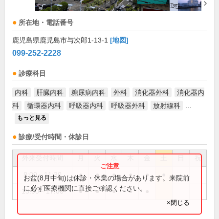
所在地・電話番号
鹿児島県鹿児島市与次郎1-13-1
[地図]
099-252-2228
診療科目
内科
肝臓内科
糖尿病内科
外科
消化器外科
消化器内
科
循環器内科
呼吸器内科
呼吸器外科
放射線科
...
もっと見る
診療/受付時間・休診日
外来受付時間
月
火
水
木
金
土
日
祝
8:00～11:30
●
●
●
●
●
●
お盆(8月中旬)は休診・休業の場合があります。来院前
に必ず医療機関に直接ご確認ください。
13:00～17:00
●
●
●
●
●
×閉じる