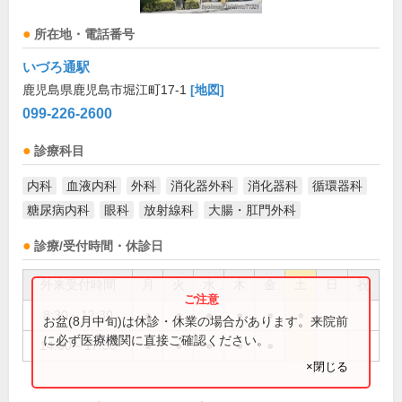
所在地・電話番号
いづろ通駅
鹿児島県鹿児島市堀江町17-1
[地図]
099-226-2600
診療科目
内科
血液内科
外科
消化器外科
消化器科
循環器科
糖尿病内科
眼科
放射線科
大腸・肛門外科
診療/受付時間・休診日
外来受付時間
月
火
水
木
金
土
日
祝
8:30～12:30
●
●
●
●
●
●
お盆(8月中旬)は休診・休業の場合があります。来院前
に必ず医療機関に直接ご確認ください。
14:00～17:30
●
●
●
●
●
×閉じる