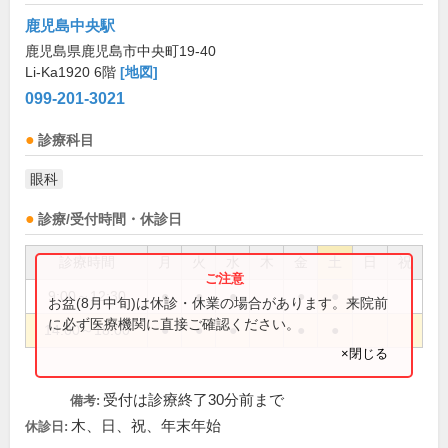
鹿児島中央駅
鹿児島県鹿児島市中央町19-40
Li-Ka1920 6階
[地図]
099-201-3021
診療科目
眼科
診療/受付時間・休診日
診療時間
月
火
水
木
金
土
日
祝
9:00～12:30
●
●
●
●
●
お盆(8月中旬)は休診・休業の場合があります。来院前
に必ず医療機関に直接ご確認ください。
14:00～18:00
●
●
●
●
●
×閉じる
受付は診療終了30分前まで
備考:
木、日、祝、年末年始
休診日: