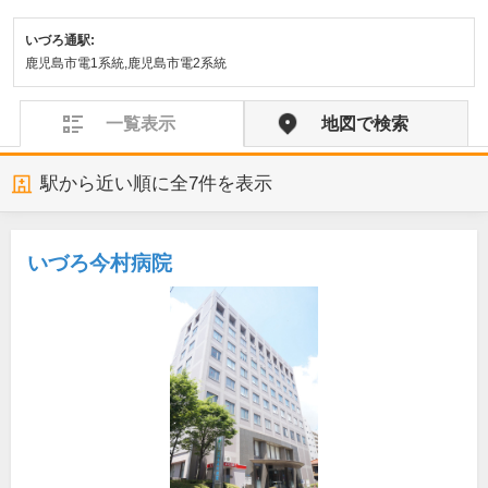
いづろ通駅:
鹿児島市電1系統,鹿児島市電2系統
一覧表示
地図で検索
駅から近い順に全
7
件を表示
いづろ今村病院