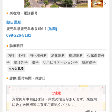
所在地・電話番号
朝日通駅
鹿児島県鹿児島市泉町6-7
[地図]
099-226-8181
診療科目
内科
外科
消化器外科
消化器科
循環器科
心臓血管外
科
整形外科
眼科
リハビリテーション科
放射線科
...
もっと見る
診療/受付時間・休診日
外来受付時間
月
火
水
木
金
土
日
祝
8:30～13:00
●
●
●
●
●
●
お盆(8月中旬)は休診・休業の場合があります。来院前
に必ず医療機関に直接ご確認ください。
14:00～17:30
●
●
●
●
●
●
×閉じる