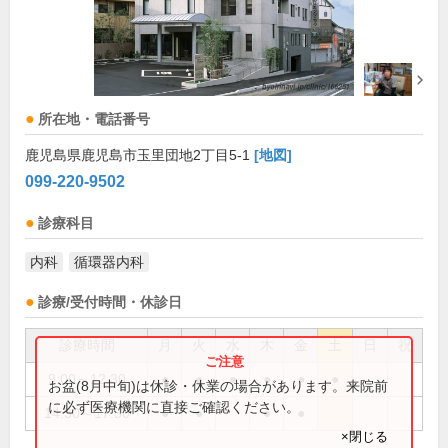
所在地・電話番号
鹿児島県鹿児島市玉里団地2丁目5-1
[地図]
099-220-9502
診療科目
内科
循環器内科
診療/受付時間・休診日
診療時間
月
火
水
木
金
土
日
祝
9:00～12:30
●
●
●
●
●
●
お盆(8月中旬)は休診・休業の場合があります。来院前
に必ず医療機関に直接ご確認ください。
14:30～17:30
●
●
●
●
×閉じる