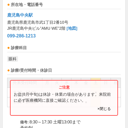
所在地・電話番号
鹿児島中央駅
鹿児島県鹿児島市武1丁目2番10号
JR鹿児島中央ビル”AMU WE”2階
[地図]
099-286-1213
診療科目
眼科
診療/受付時間・休診日
外来受付時間
月
火
水
木
金
土
日
祝
8:30～13:00
●
お盆(8月中旬)は休診・休業の場合があります。来院前
に必ず医療機関に直接ご確認ください。
8:30～17:30
●
●
●
●
●
×閉じる
8:30～17:30 土曜13:00まで
備考: