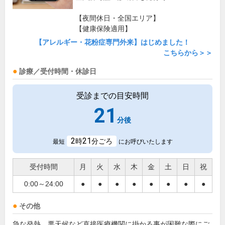
【夜間休日・全国エリア】
【健康保険適用】
【アレルギー・花粉症専門外来】はじめました！
こちらから＞＞
診療／受付時間・休診日
受診までの目安時間
21
分後
2
21
時
分ごろ
最短
にお呼びいたします
受付時間
月
火
水
木
金
土
日
祝
0:00～24:00
●
●
●
●
●
●
●
●
その他
急な発熱、悪天候など直接医療機関に掛かる事が困難な際にご