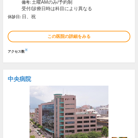
土曜AMのみ/予約制
備考:
受付/診療日時は科目により異なる
日、祝
休診日:
この医院の詳細をみる
※
アクセス数
中央病院