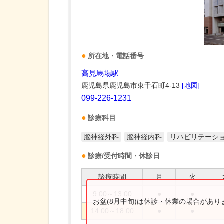
所在地・電話番号
高見馬場駅
鹿児島県鹿児島市東千石町4-13
[地図]
099-226-1231
診療科目
脳神経外科
脳神経内科
リハビリテーシ
診療/受付時間・休診日
診療時間
月
火
9:00～13:00
●
●
お盆(8月中旬)は休診・休業の場合があ
14:00～18:00
●
●