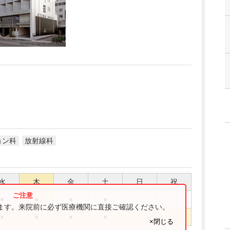
ョン科
放射線科
水
木
金
土
日
祝
●
●
●
●
ります。来院前に必ず医療機関に直接ご確認ください。
●
●
●
●
×閉じる