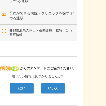
(いづろ通駅)
予約ができる病院・クリニックを探す(い
づろ通駅)
各都道府県の休日・夜間診療、救急、当
番医情報
病院なび
からのアンケートにご協力ください。
知りたい情報は見つかりましたか?
はい
いいえ