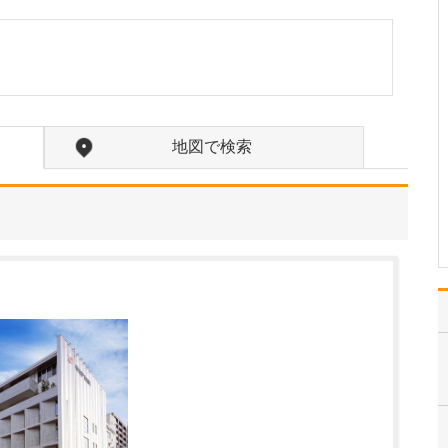
貴院の名称「ホヌ」には、どのような想いが込
められているのでしょうか?
「ホヌ」はハワイ語で
「ウミガメ」を意味し、
現地では幸運を運ぶ神聖
な存在として大切にされ
ています。広く穏やかな
地図で検索
海を悠々と泳ぐホヌのよ
うに、私たちもこの地域
の皆さんのそばで、静か
に、あたたかく寄り添え
る存…
>>記事全文を読む