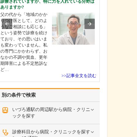
診療されていますが、特に力を入れている分野は
中学生のときに
ありますか?
女性の歯科医師
父の代から「地域のかか
ことです。幼い
りつけ医として、どのよ
科医師は男性が
うなご相談にも応じる」
事」というイメ
という姿勢で診療を続け
っていたのです
ており、その思いはいま
先生の治療を受
も変わっていません。私
で認識が変わり
の専門にかかわらず、お
子どもにとって
なかの不調や貧血、更年
は敬…
期障害による不定愁訴な
ど…
>>記事全文を読む
別の条件で検索
いづろ通駅の周辺駅から病院・クリニ
ックを探す
診療科目から病院・クリニックを探す