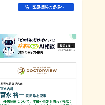
医療機関の皆様へ
医師(ドクター)の
鹿児島県鹿児島市
鹿児島県鹿児島市
冨永内科
あいろ歯科医院
冨永 裕一
小濱 文色
院長
取材記事
外来診療について、年齢や性別を問わず幅広く
歯科医師を志し