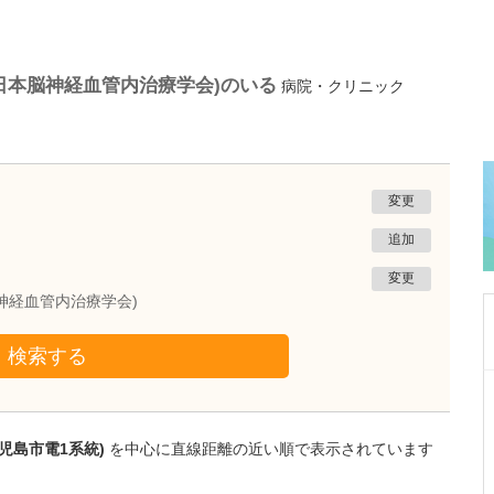
日本脳神経血管内治療学会)のいる
病院・クリニック
変更
追加
変更
神経血管内治療学会)
検索する
東京都品川区
品川ホヌクリニック
笠茂 明音
院長
児島市電1系統)
を中心に直線距離の近い順で表示されています
笠茂 修平
医師
取材記事