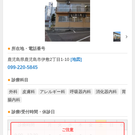
所在地・電話番号
鹿児島県鹿児島市伊敷2丁目1-10
[地図]
099-220-5845
診療科目
外科
皮膚科
アレルギー科
呼吸器内科
消化器内科
胃
腸内科
診療/受付時間・休診日
診療時間
月
火
水
木
金
土
日
祝