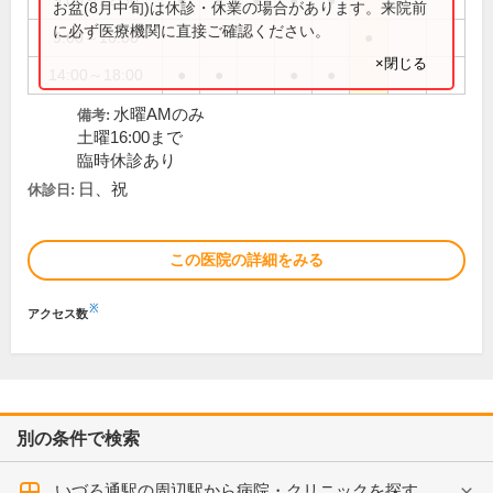
9:00～12:30
●
●
●
●
●
お盆(8月中旬)は休診・休業の場合があります。来院前
に必ず医療機関に直接ご確認ください。
9:00～16:00
●
×閉じる
14:00～18:00
●
●
●
●
水曜AMのみ
備考:
土曜16:00まで
臨時休診あり
日、祝
休診日:
この医院の詳細をみる
※
アクセス数
別の条件で検索
いづろ通駅の周辺駅から病院・クリニックを探す