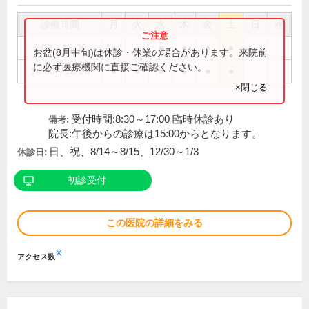
診療時間
月
火
水
木
金
土
日
祝
9:00～13:00
●
●
●
●
●
●
お盆(8月中旬)は休診・休業の場合があります。来院前
に必ず医療機関に直接ご確認ください。
14:00～18:00
●
●
●
●
●
●
×閉じる
受付時間:8:30～17:00 臨時休診あり
備考:
院長:午後からの診療は15:00からとなります。
日、祝、8/14～8/15、12/30～1/3
休診日:
初診受付
この医院の詳細をみる
※
アクセス数