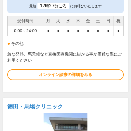
17
27
時
分ごろ
最短
にお呼びいたします
受付時間
月
火
水
木
金
土
日
祝
0:00～24:00
●
●
●
●
●
●
●
●
その他
急な発熱、悪天候など直接医療機関に掛かる事が困難な際にご
利用ください
オンライン診療の詳細をみる
徳田・馬場クリニック