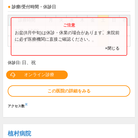
診療/受付時間・休診日
診療時間
月
火
水
木
金
土
日
祝
9:00～13:00
●
●
●
●
●
●
お盆(8月中旬)は休診・休業の場合があります。来院前
に必ず医療機関に直接ご確認ください。
15:00～19:00
●
●
●
●
×閉じる
日、祝
休診日:
オンライン診療
この医院の詳細をみる
※
アクセス数
植村病院