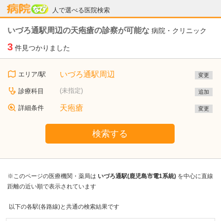
病院なび
人で選べる医院検索
いづろ通駅周辺の天疱瘡の診察が可能な
病院・クリニック
3
件見つかりました
いづろ通駅周辺
エリア/駅
変更
(未指定)
診療科目
追加
天疱瘡
詳細条件
変更
検索する
※このページの医療機関・薬局は
いづろ通駅(鹿児島市電1系統)
を中心に直線
距離の近い順で表示されています
以下の各駅(各路線)と共通の検索結果です