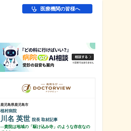
医療機関の皆様へ
医師(ドクター)の
鹿児島県鹿児島市
鹿児島県鹿児島市
植村病院
あいろ歯科医院
川名 英世
小濱 文色
院長
取材記事
貴院は地域の「駆け込み寺」のような存在なの
歯科医師を志し