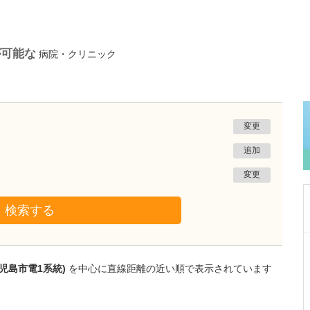
が可能な
病院・クリニック
変更
追加
変更
検索する
千葉県千葉市美浜区
スイカキッズクリニック
児島市電1系統)
を中心に直線距離の近い順で表示されています
小玉 隆裕
院長
取材記事
小児科を専攻されたのは、どのような理由から