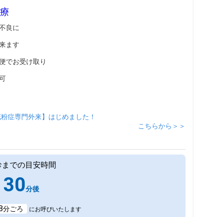
療
不良に
来ます
便でお受け取り
可
花粉症専門外来】はじめました！
こちらから＞＞
診までの目安時間
30
分後
8
分ごろ
にお呼びいたします