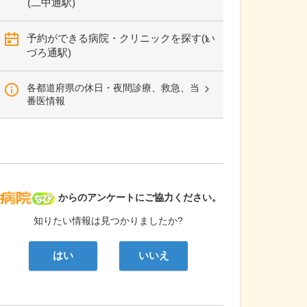
(二中通駅)
予約ができる病院・クリニックを探す(い
づろ通駅)
各都道府県の休日・夜間診療、救急、当
番医情報
病院なび
からのアンケートにご協力ください。
知りたい情報は見つかりましたか?
はい
いいえ