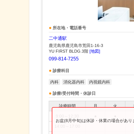
所在地・電話番号
二中通駅
鹿児島県鹿児島市荒田1-16-3
YU FIRST BLDG.3階
[地図]
099-814-7255
診療科目
内科
消化器内科
内視鏡内科
診療/受付時間・休診日
診療時間
月
火
9:00～12:30
●
●
お盆(8月中旬)は休診・休業の場合があ
14:00～17:00