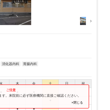
消化器内科
胃腸内科
水
木
金
土
日
祝
●
●
●
ります。来院前に必ず医療機関に直接ご確認ください。
●
×閉じる
●
●