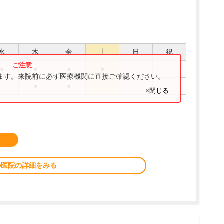
水
木
金
土
日
祝
●
●
●
●
ります。来院前に必ず医療機関に直接ご確認ください。
●
●
×閉じる
の医院の詳細をみる