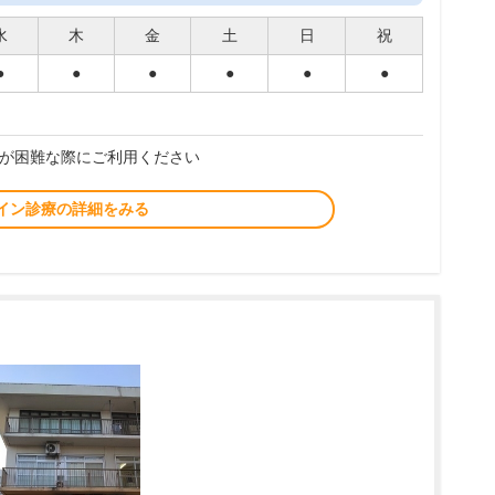
水
木
金
土
日
祝
●
●
●
●
●
●
が困難な際にご利用ください
イン診療の詳細をみる