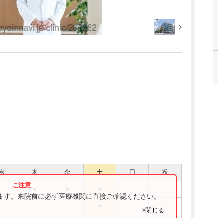
水
木
金
土
日
祝
●
●
●
ります。来院前に必ず医療機関に直接ご確認ください。
●
×閉じる