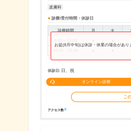
皮膚科
診療/受付時間・休診日
診療時間
月
火
9:00～13:00
●
●
お盆(8月中旬)は休診・休業の場合があ
15:00～19:00
●
●
日、祝
休診日:
オンライン診療
こ
※
アクセス数