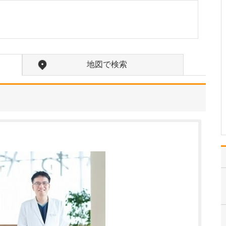
ですか?
小児科を専攻したのは
「子どもが好きだから」
という、とてもシンプル
な理由なんです。それ
に、小児科医は科目を越
地図で検索
えた幅広い知識が必要
で、症状を見抜くための
観察力や洞察力も求めら
れます。非常にやりがい
を感じる…
>>記事全文を読む