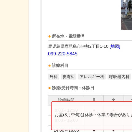
所在地・電話番号
鹿児島県鹿児島市伊敷2丁目1-10
[地図]
099-220-5845
診療科目
外科
皮膚科
アレルギー科
呼吸器内科
診療/受付時間・休診日
診療時間
月
火
9:00～12:30
●
●
お盆(8月中旬)は休診・休業の場合があ
9:00～16:00
14:00～18:00
●
●