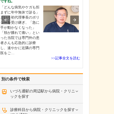
ですね。
中学生のときに
「どんな病気やケガも拒
女性の歯科医師
まずに年中無休で診る」
ことです。幼い
という初代理事長のポリ
科医師は男性が
シーを受け継ぎ、「急に
事」というイメ
手が動かなくなった」
っていたのです
「頬が腫れて痛い」とい
先生の治療を受
った当院では専門外の患
で認識が変わり
者さんも応急的に診療
子どもにとって
し、速やかに近隣の専門
は敬…
医をご…
>>記事全文を読む
別の条件で検索
いづろ通駅の周辺駅から病院・クリニ
ックを探す
診療科目から病院・クリニックを探す