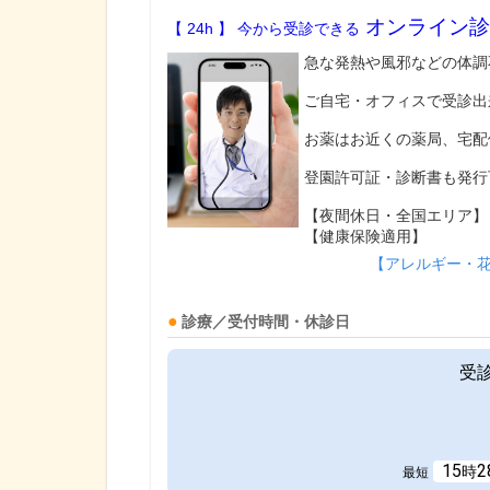
オンライン診
【 24h 】 今から受診できる
急な発熱や風邪などの体調
ご自宅・オフィスで受診出
お薬はお近くの薬局、宅配
登園許可証・診断書も発行
【夜間休日・全国エリア】
【健康保険適用】
【アレルギー・
診療／受付時間・休診日
受
15
2
時
最短