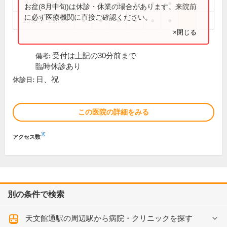
9:00～13:00
●
●
●
●
●
●
お盆(8月中旬)は休診・休業の場合があります。来院前
に必ず医療機関に直接ご確認ください。
15:00～19:00
●
●
●
●
●
●
×閉じる
受付は上記の30分前まで
備考:
臨時休診あり
日、祝
休診日:
この医院の詳細をみる
※
アクセス数
別の条件で検索
天文館通駅の周辺駅から病院・クリニックを探す