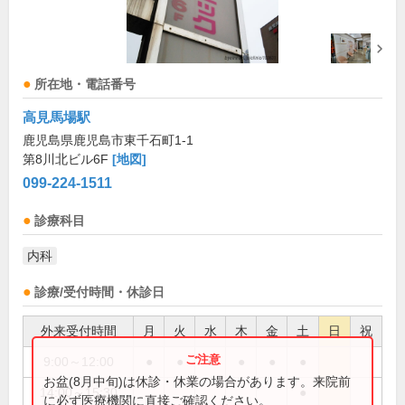
所在地・電話番号
高見馬場駅
鹿児島県鹿児島市東千石町1-1
第8川北ビル6F
[地図]
099-224-1511
診療科目
内科
診療/受付時間・休診日
外来受付時間
月
火
水
木
金
土
日
祝
9:00～12:00
●
●
●
●
●
●
お盆(8月中旬)は休診・休業の場合があります。来院前
14:00～15:30
●
に必ず医療機関に直接ご確認ください。