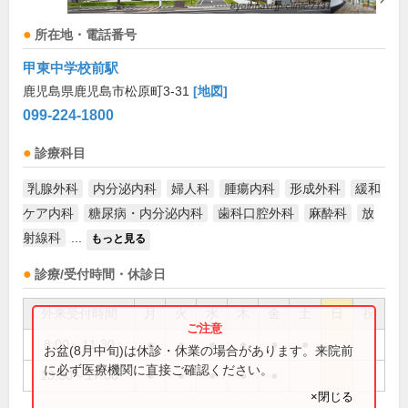
所在地・電話番号
甲東中学校前駅
鹿児島県鹿児島市松原町3-31
[地図]
099-224-1800
診療科目
乳腺外科
内分泌内科
婦人科
腫瘍内科
形成外科
緩和
ケア内科
糖尿病・内分泌内科
歯科口腔外科
麻酔科
放
射線科
...
もっと見る
診療/受付時間・休診日
外来受付時間
月
火
水
木
金
土
日
祝
8:00～11:30
●
●
●
●
●
●
お盆(8月中旬)は休診・休業の場合があります。来院前
に必ず医療機関に直接ご確認ください。
13:30～17:00
●
●
●
●
●
×閉じる