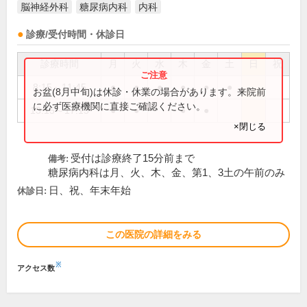
脳神経外科
糖尿病内科
内科
診療/受付時間・休診日
診療時間
月
火
水
木
金
土
日
祝
8:15～11:45
●
●
●
●
●
●
お盆(8月中旬)は休診・休業の場合があります。来院前
に必ず医療機関に直接ご確認ください。
13:15～17:15
●
●
●
●
×閉じる
受付は診療終了15分前まで
備考:
糖尿病内科は月、火、木、金、第1、3土の午前のみ
日、祝、年末年始
休診日:
この医院の詳細をみる
※
アクセス数