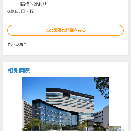
臨時休診あり
日・祝
休診日:
この医院の詳細をみる
※
アクセス数
相良病院