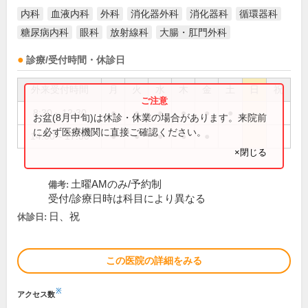
内科
血液内科
外科
消化器外科
消化器科
循環器科
糖尿病内科
眼科
放射線科
大腸・肛門外科
診療/受付時間・休診日
外来受付時間
月
火
水
木
金
土
日
祝
8:30～12:30
●
●
●
●
●
●
お盆(8月中旬)は休診・休業の場合があります。来院前
に必ず医療機関に直接ご確認ください。
14:00～17:30
●
●
●
●
●
×閉じる
土曜AMのみ/予約制
備考:
受付/診療日時は科目により異なる
日、祝
休診日:
この医院の詳細をみる
※
アクセス数