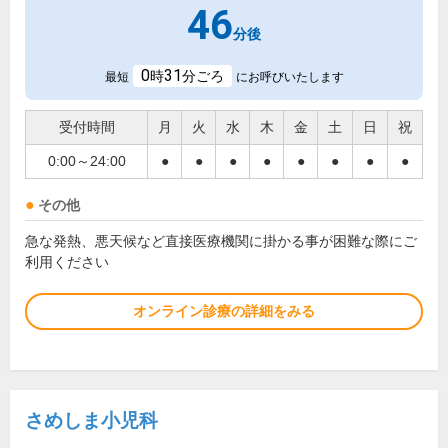
46
分後
0
31
時
分ごろ
最短
にお呼びいたします
受付時間
月
火
水
木
金
土
日
祝
0:00～24:00
●
●
●
●
●
●
●
●
その他
急な発熱、悪天候など直接医療機関に掛かる事が困難な際にご
利用ください
オンライン診療の詳細をみる
さめしま小児科