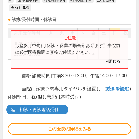
もっと見る
診療/受付時間・休診日
外来受付時間
月
火
水
木
金
土
日
祝
8:00～11:30
●
●
●
●
●
●
お盆(8月中旬)は休診・休業の場合があります。来院前
に必ず医療機関に直接ご確認ください。
13:00～17:00
●
●
●
●
●
×閉じる
診療時間|午前8:30～12:00、午後14:00～17:00
備考:
当院は診療予約専用ダイヤルを設置し...(
続きを読む
)
日、祝(但し急患は常時受付)
休診日:
初診・再診電話受付
この医院の詳細をみる