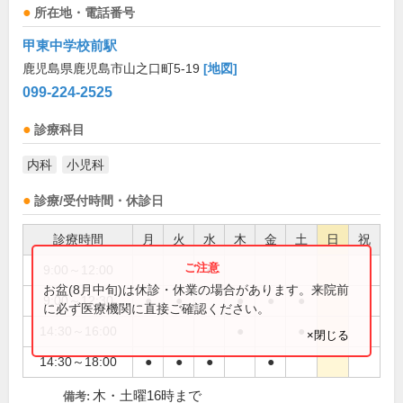
所在地・電話番号
甲東中学校前駅
鹿児島県鹿児島市山之口町5-19
[地図]
099-224-2525
診療科目
内科
小児科
診療/受付時間・休診日
診療時間
月
火
水
木
金
土
日
祝
9:00～12:00
●
お盆(8月中旬)は休診・休業の場合があります。来院前
9:00～12:30
●
●
●
●
●
に必ず医療機関に直接ご確認ください。
14:30～16:00
●
●
×閉じる
14:30～18:00
●
●
●
●
木・土曜16時まで
備考: