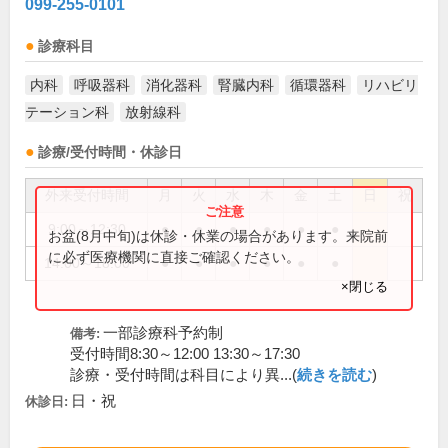
099-255-0101
診療科目
内科
呼吸器科
消化器科
腎臓内科
循環器科
リハビリ
テーション科
放射線科
診療/受付時間・休診日
外来受付時間
月
火
水
木
金
土
日
祝
9:00～12:30
●
●
●
●
●
●
お盆(8月中旬)は休診・休業の場合があります。来院前
に必ず医療機関に直接ご確認ください。
14:00～18:00
●
●
●
●
●
●
×閉じる
一部診療科予約制
備考:
受付時間8:30～12:00 13:30～17:30
診療・受付時間は科目により異...(
続きを読む
)
日・祝
休診日: