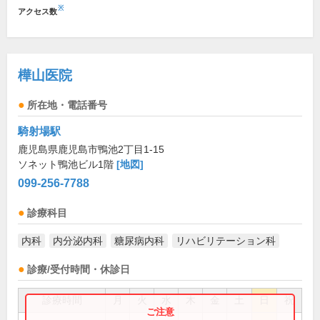
※
アクセス数
樺山医院
所在地・電話番号
騎射場駅
鹿児島県鹿児島市鴨池2丁目1-15
ソネット鴨池ビル1階
[地図]
099-256-7788
診療科目
内科
内分泌内科
糖尿病内科
リハビリテーション科
診療/受付時間・休診日
診療時間
月
火
水
木
金
土
日
祝