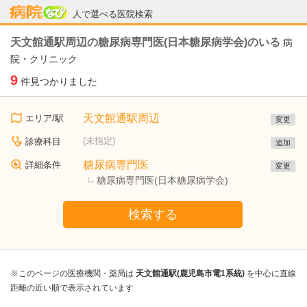
病院なび
人で選べる医院検索
天文館通駅周辺の糖尿病専門医(日本糖尿病学会)のいる
病
院・クリニック
9
件見つかりました
天文館通駅周辺
エリア/駅
変更
(未指定)
診療科目
追加
糖尿病専門医
詳細条件
変更
糖尿病専門医(日本糖尿病学会)
検索する
※このページの医療機関・薬局は
天文館通駅(鹿児島市電1系統)
を中心に直線
距離の近い順で表示されています