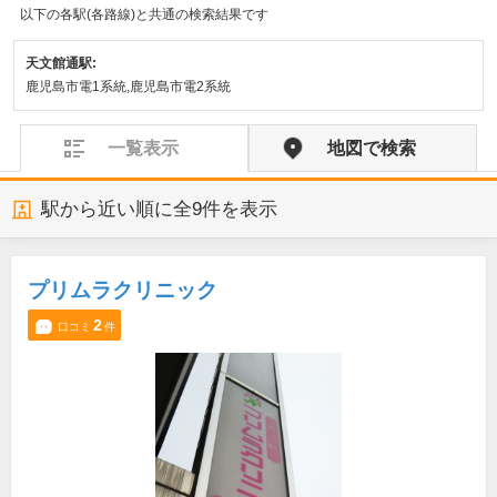
以下の各駅(各路線)と共通の検索結果です
天文館通駅:
鹿児島市電1系統,鹿児島市電2系統
一覧表示
地図で検索
駅から近い順に全
9
件を表示
プリムラクリニック
2
口コミ
件