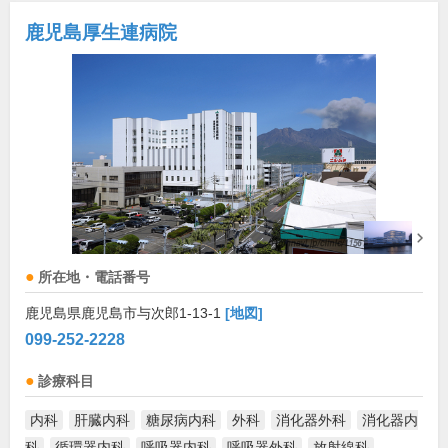
鹿児島厚生連病院
所在地・電話番号
鹿児島県鹿児島市与次郎1-13-1
[地図]
099-252-2228
診療科目
内科
肝臓内科
糖尿病内科
外科
消化器外科
消化器内
科
循環器内科
呼吸器内科
呼吸器外科
放射線科
...