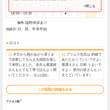
14:30～19:30
●
●
●
●
×閉じる
18:00～19:30
●
臨時休診あり
備考:
日、祝、年末年始
休診日:
口コミ
夕方から熱があがり遅くま
プリムラ先生は 的確で
で診察してもらえる病院を探し
あたたかくていいですよ♪
て来院しました。先生も看護婦
看護士さん 注射 うまいで
さんもとても丁寧で話もよく聞
すよ～ 受付の皆さんも い
いてくださり...
きとどいています♪
もっと読む
この医院の詳細をみる
※
アクセス数