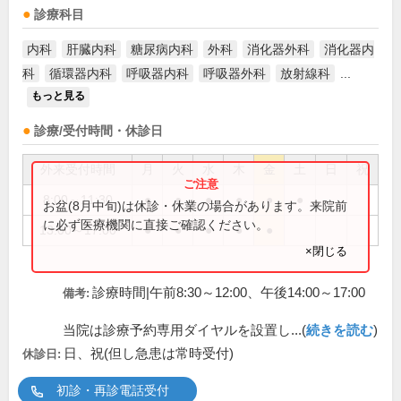
診療科目
内科
肝臓内科
糖尿病内科
外科
消化器外科
消化器内
科
循環器内科
呼吸器内科
呼吸器外科
放射線科
...
もっと見る
診療/受付時間・休診日
外来受付時間
月
火
水
木
金
土
日
祝
8:00～11:30
●
●
●
●
●
●
お盆(8月中旬)は休診・休業の場合があります。来院前
に必ず医療機関に直接ご確認ください。
13:00～17:00
●
●
●
●
●
×閉じる
診療時間|午前8:30～12:00、午後14:00～17:00
備考:
当院は診療予約専用ダイヤルを設置し...(
続きを読む
)
日、祝(但し急患は常時受付)
休診日:
初診・再診電話受付