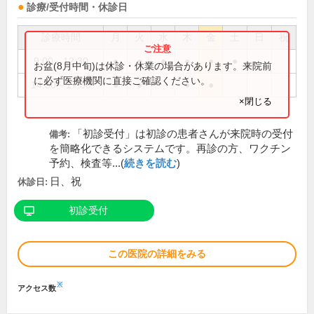
診療/受付時間・休診日
診療時間
月
火
水
木
金
土
日
祝
9:00～12:30
●
●
●
●
●
●
お盆(8月中旬)は休診・休業の場合があります。来院前
に必ず医療機関に直接ご確認ください。
14:30～17:30
●
●
●
●
×閉じる
「初診受付」は初診の患者さんが来院時の受付
備考:
を簡略化できるシステムです。再診の方、ワクチン
予約、検査等...(
続きを読む
)
日、祝
休診日:
初診受付
この医院の詳細をみる
※
アクセス数