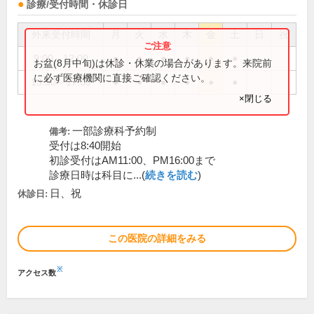
診療/受付時間・休診日
外来受付時間
月
火
水
木
金
土
日
祝
9:00～12:00
●
●
●
●
●
●
お盆(8月中旬)は休診・休業の場合があります。来院前
に必ず医療機関に直接ご確認ください。
13:30～17:00
●
●
●
●
●
●
×閉じる
一部診療科予約制
備考:
受付は8:40開始
初診受付はAM11:00、PM16:00まで
診療日時は科目に...(
続きを読む
)
日、祝
休診日:
この医院の詳細をみる
※
アクセス数