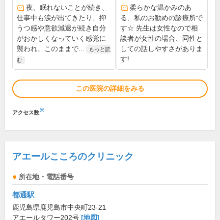
夜、眠れないことが続き、
柔らかな温かみのあ
仕事中も涙が出てきたり、抑
る、私のお勧めの診療所で
うつ感や意欲減退が続き自分
す☆ 先生は女性なので相
がおかしくなっていく感覚に
談者が女性の場合、同性と
襲われ、このままで...
しての話しやすさがありま
もっと読
す!
む
この医院の詳細をみる
※
アクセス数
アエールこころのクリニック
所在地・電話番号
都通駅
鹿児島県鹿児島市中央町23-21
アエールタワー202号
[地図]