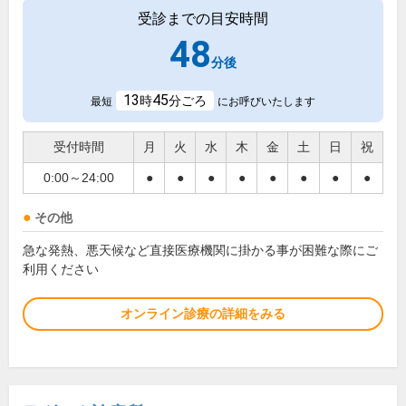
受診までの目安時間
48
分後
13
45
時
分ごろ
最短
にお呼びいたします
受付時間
月
火
水
木
金
土
日
祝
0:00～24:00
●
●
●
●
●
●
●
●
その他
急な発熱、悪天候など直接医療機関に掛かる事が困難な際にご
利用ください
オンライン診療の詳細をみる