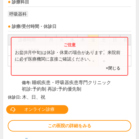
診療科目
呼吸器科
診療/受付時間・休診日
診療時間
月
火
水
木
金
土
日
祝
9:00～13:00
●
●
●
●
●
お盆(8月中旬)は休診・休業の場合があります。来院前
に必ず医療機関に直接ご確認ください。
15:00～19:00
●
●
●
●
●
×閉じる
睡眠疾患・呼吸器疾患専門クリニック
備考:
初診:予約制 再診:予約優先制
木、日、祝
休診日:
オンライン診療
この医院の詳細をみる