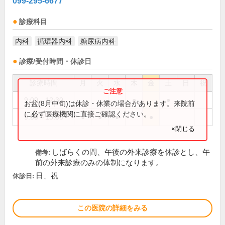
099-295-6677
診療科目
内科
循環器内科
糖尿病内科
診療/受付時間・休診日
診療時間
月
火
水
木
金
土
日
祝
9:00～12:30
●
●
お盆(8月中旬)は休診・休業の場合があります。来院前
に必ず医療機関に直接ご確認ください。
9:00～13:00
●
●
●
●
×閉じる
しばらくの間、午後の外来診療を休診とし、午
備考:
前の外来診療のみの体制になります。
日、祝
休診日:
この医院の詳細をみる