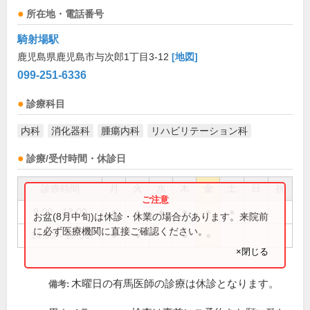
所在地・電話番号
騎射場駅
鹿児島県鹿児島市与次郎1丁目3-12
[地図]
099-251-6336
診療科目
内科
消化器科
腫瘍内科
リハビリテーション科
診療/受付時間・休診日
診療時間
月
火
水
木
金
土
日
祝
9:00～13:00
●
●
●
●
●
●
お盆(8月中旬)は休診・休業の場合があります。来院前
に必ず医療機関に直接ご確認ください。
14:00～18:00
●
●
●
●
×閉じる
木曜日の有馬医師の診療は休診となります。
備考: