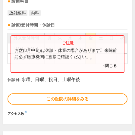
診療科目
放射線科
内科
診療/受付時間・休診日
外来受付時間
月
火
水
木
金
土
日
祝
8:50～12:00
●
●
●
●
●
お盆(8月中旬)は休診・休業の場合があります。来院前
に必ず医療機関に直接ご確認ください。
13:20～17:00
●
●
●
●
×閉じる
水曜、日曜、祝日、土曜午後
休診日:
この医院の詳細をみる
※
アクセス数