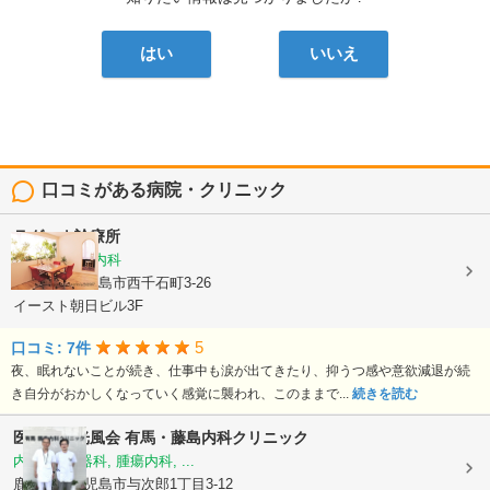
はい
いいえ
口コミがある病院・クリニック
ラグーナ診療所
精神科, 心療内科
鹿児島県鹿児島市西千石町3-26
イースト朝日ビル3F
5
口コミ: 7件
夜、眠れないことが続き、仕事中も涙が出てきたり、抑うつ感や意欲減退が続
き自分がおかしくなっていく感覚に襲われ、このままで...
続きを読む
医療法人光風会
有馬・藤島内科クリニック
内科, 消化器科, 腫瘍内科, ...
鹿児島県鹿児島市与次郎1丁目3-12