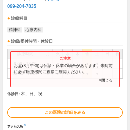
099-204-7835
診療科目
精神科
心療内科
診療/受付時間・休診日
診療時間
月
火
水
木
金
土
日
祝
9:00～13:00
●
●
●
●
●
お盆(8月中旬)は休診・休業の場合があります。来院前
に必ず医療機関に直接ご確認ください。
15:00～19:00
●
●
●
●
●
×閉じる
木、日、祝
休診日:
この医院の詳細をみる
※
アクセス数