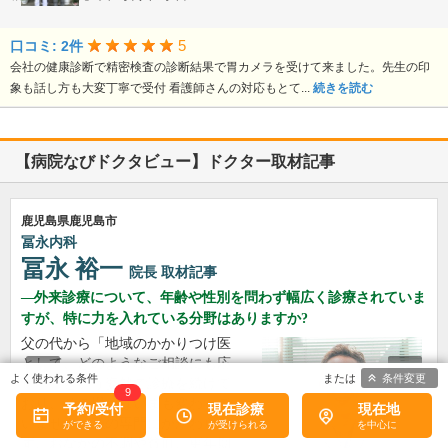
5
口コミ: 2件
会社の健康診断で精密検査の診断結果で胃カメラを受けて来ました。先生の印
象も話し方も大変丁寧で受付 看護師さんの対応もとて...
続きを読む
【病院なびドクタビュー】ドクター取材記事
鹿児島県鹿児島市
冨永内科
冨永 裕一
院長
取材記事
外来診療について、年齢や性別を問わず幅広く診療されていま
すが、特に力を入れている分野はありますか?
父の代から「地域のかかりつけ医
として、どのようなご相談にも応
条件変更
じる」という姿勢で診療を続けて
9
おり、その思いはいまも変わって
予約/受付
現在診療
現在地
いません。私の専門にかかわら
ず、おなかの不調や貧血、更年期