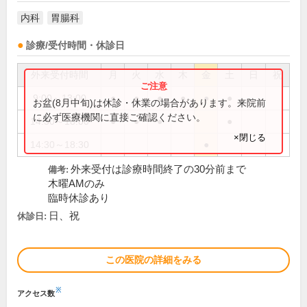
内科
胃腸科
診療/受付時間・休診日
外来受付時間
月
火
水
木
金
土
日
祝
9:00～13:00
●
●
●
●
●
●
お盆(8月中旬)は休診・休業の場合があります。来院前
に必ず医療機関に直接ご確認ください。
14:30～18:00
●
●
●
●
×閉じる
14:30～18:30
●
外来受付は診療時間終了の30分前まで
備考:
木曜AMのみ
臨時休診あり
日、祝
休診日:
この医院の詳細をみる
※
アクセス数