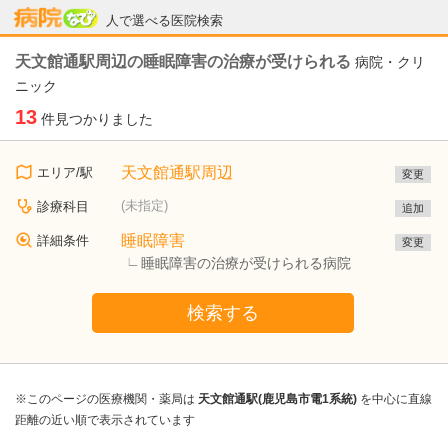
病院なび
人で選べる医院検索
天文館通駅周辺の睡眠障害の治療が受けられる
病院・クリ
ニック
13
件見つかりました
天文館通駅周辺
エリア/駅
変更
(未指定)
診療科目
追加
睡眠障害
詳細条件
変更
睡眠障害の治療が受けられる病院
検索する
※このページの医療機関・薬局は
天文館通駅(鹿児島市電1系統)
を中心に直線
距離の近い順で表示されています