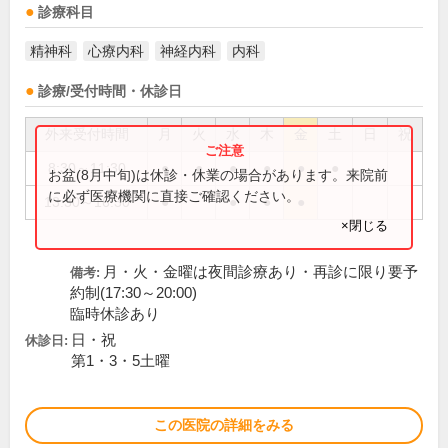
診療科目
精神科
心療内科
神経内科
内科
診療/受付時間・休診日
外来受付時間
月
火
水
木
金
土
日
祝
8:30～11:30
●
●
●
●
●
●
お盆(8月中旬)は休診・休業の場合があります。来院前
に必ず医療機関に直接ご確認ください。
13:30～16:30
●
●
●
●
×閉じる
月・火・金曜は夜間診療あり・再診に限り要予
備考:
約制(17:30～20:00)
臨時休診あり
日・祝
休診日:
第1・3・5土曜
この医院の詳細をみる