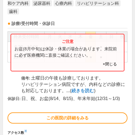
和ケア内科
泌尿器科
心療内科
リハビリテーション科
歯科
診療/受付時間・休診日
外来受付時間
月
火
水
木
金
土
日
祝
8:30～12:00
●
●
●
●
●
●
お盆(8月中旬)は休診・休業の場合があります。来院前
に必ず医療機関に直接ご確認ください。
13:30～17:00
●
●
●
●
●
●
×閉じる
土曜日の午後も診療しております。
備考:
リハビリテーション病院ですが、内科などの診療に
も対応しております。...(
続きを読む
)
日、祝、お盆(8/14、8/15)、年末年始(12/31～1/3)
休診日:
この医院の詳細をみる
※
アクセス数