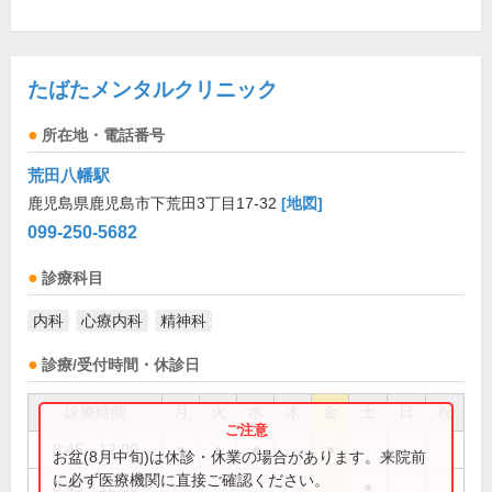
たばたメンタルクリニック
所在地・電話番号
荒田八幡駅
鹿児島県鹿児島市下荒田3丁目17-32
[地図]
099-250-5682
診療科目
内科
心療内科
精神科
診療/受付時間・休診日
診療時間
月
火
水
木
金
土
日
祝
8:45～12:00
●
●
●
●
お盆(8月中旬)は休診・休業の場合があります。来院前
に必ず医療機関に直接ご確認ください。
8:45～12:30
●