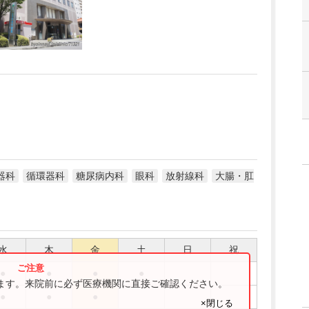
器科
循環器科
糖尿病内科
眼科
放射線科
大腸・肛
水
木
金
土
日
祝
●
●
●
●
ります。来院前に必ず医療機関に直接ご確認ください。
●
●
●
×閉じる