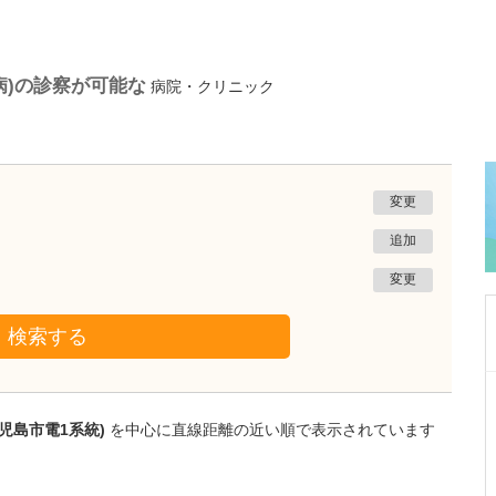
病)の診察が可能な
病院・クリニック
変更
追加
変更
検索する
鹿児島県鹿児島市
あいろ歯科医院
児島市電1系統)
を中心に直線距離の近い順で表示されています
小濱 文色
院長
取材記事
歯科医師を志したきっかけを教えてください。