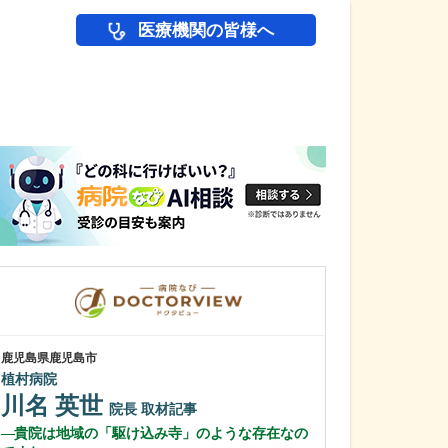
医療機関の皆様へ
医師(ドクター)の
鹿児島県鹿児島市
鹿児島県鹿児島市
植村病院
緑ヶ丘クリニッ
新田 翔
川名 英世
院長
院長
取材記事
桂 久和
貴院は地域の「駆け込み寺」のような存在なの
医師