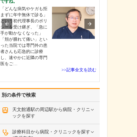
ですね。
貴院の診療内容
「どんな病気やケガも拒
内科・小児科・
まずに年中無休で診る」
を掲げ、地域に
という初代理事長のポリ
総合的な診療を
シーを受け継ぎ、「急に
ます。風邪や生
手が動かなくなった」
といった一般内
「頬が腫れて痛い」とい
から、外傷や関
った当院では専門外の患
の痛みなどの整
者さんも応急的に診療
な症状まで幅広
し、速やかに近隣の専門
ており、お子さ
医をご…
高…
>>記事全文を読む
別の条件で検索
天文館通駅の周辺駅から病院・クリニ
ックを探す
診療科目から病院・クリニックを探す