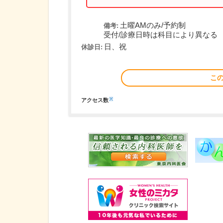
土曜AMのみ/予約制
備考:
受付/診療日時は科目により異なる
日、祝
休診日:
こ
※
アクセス数