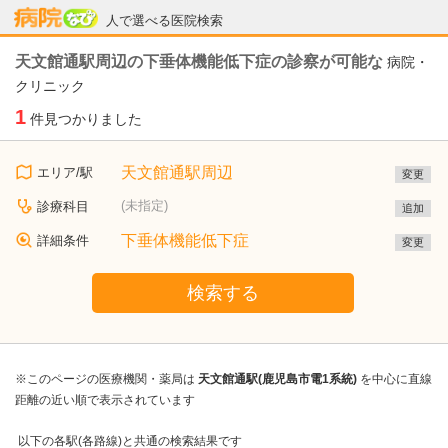
病院なび
人で選べる医院検索
天文館通駅周辺の下垂体機能低下症の診察が可能な
病院・
クリニック
1
件見つかりました
天文館通駅周辺
エリア/駅
変更
(未指定)
診療科目
追加
下垂体機能低下症
詳細条件
変更
検索する
※このページの医療機関・薬局は
天文館通駅(鹿児島市電1系統)
を中心に直線
距離の近い順で表示されています
以下の各駅(各路線)と共通の検索結果です