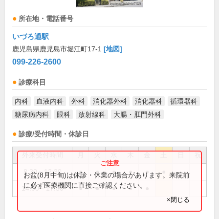
所在地・電話番号
いづろ通駅
鹿児島県鹿児島市堀江町17-1
[地図]
099-226-2600
診療科目
内科
血液内科
外科
消化器外科
消化器科
循環器科
糖尿病内科
眼科
放射線科
大腸・肛門外科
診療/受付時間・休診日
外来受付時間
月
火
水
木
金
土
日
祝
8:30～12:30
●
●
●
●
●
●
お盆(8月中旬)は休診・休業の場合があります。来院前
に必ず医療機関に直接ご確認ください。
14:00～17:30
●
●
●
●
●
×閉じる