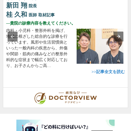
新田 翔
院長
桂 久和
医師
取材記事
貴院の診療内容を教えてください。
内科・小児科・整形外科を掲げ、
地域に根ざした総合的な診療を行
っています。風邪や生活習慣病と
いった一般内科の疾患から、外傷
や関節・筋肉の痛みなどの整形外
科的な症状まで幅広く対応してお
り、お子さんからご高…
>>記事全文を読む