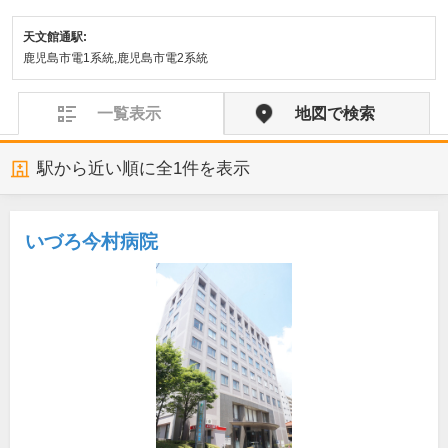
天文館通駅:
鹿児島市電1系統,鹿児島市電2系統
一覧表示
地図で検索
駅から近い順に全
1
件を表示
いづろ今村病院