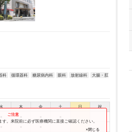
器科
循環器科
糖尿病内科
眼科
放射線科
大腸・肛
水
木
金
土
日
祝
●
●
●
●
ります。来院前に必ず医療機関に直接ご確認ください。
●
●
●
×閉じる