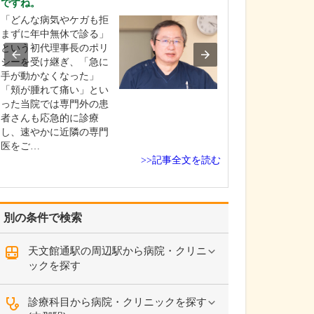
ですね。
貴院の診療内容
「どんな病気やケガも拒
内科・小児科・
まずに年中無休で診る」
を掲げ、地域に
という初代理事長のポリ
総合的な診療を
シーを受け継ぎ、「急に
ます。風邪や生
手が動かなくなった」
といった一般内
「頬が腫れて痛い」とい
から、外傷や関
った当院では専門外の患
の痛みなどの整
者さんも応急的に診療
な症状まで幅広
し、速やかに近隣の専門
ており、お子さ
医をご…
高…
>>記事全文を読む
別の条件で検索
天文館通駅の周辺駅から病院・クリニ
ックを探す
診療科目から病院・クリニックを探す