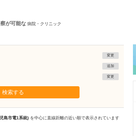
診察が可能な
病院・クリニック
変更
追加
変更
検索する
東京都港区
あおぞらクリニック 新橋院
児島市電1系統)
を中心に直線距離の近い順で表示されています
内田 千秋
院長
取材記事
性感染症内科に特化したクリニックを開業され