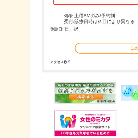
土曜AMのみ/予約制
備考:
受付/診療日時は科目により異なる
日、祝
休診日:
こ
※
アクセス数