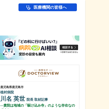
医療機関の皆様へ
医師(ドクター)の
鹿児島県鹿児島市
鹿児島県鹿児島市
植村病院
緑ヶ丘クリニッ
新田 翔
川名 英世
院長
院長
取材記事
桂 久和
貴院は地域の「駆け込み寺」のような存在なの
医師