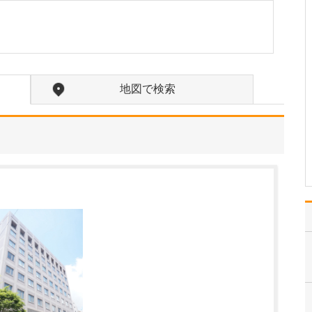
たのには、どのような理由があったのでしょう
か?
一番の理由は、保険診療
の制度では性感染症に対
して十分な対応が難しい
と感じたことです。たと
地図で検索
えば、日本で最も感染者
が多いとされるクラミジ
アは、性器だけでなく咽
頭(のど)にも感染する可
能性があります。しか
し…
>>記事全文を読む