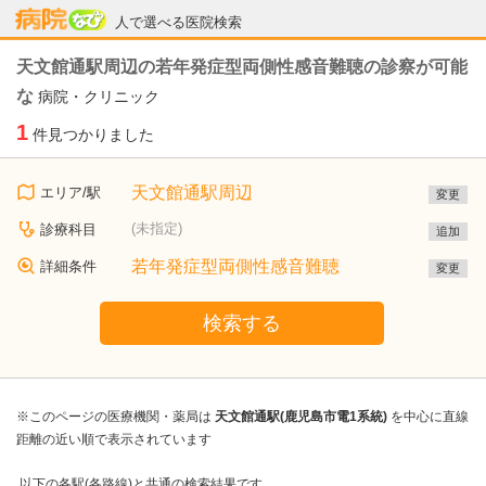
病院なび
人で選べる医院検索
天文館通駅周辺の若年発症型両側性感音難聴の診察が可能
な
病院・クリニック
1
件見つかりました
天文館通駅周辺
エリア/駅
変更
(未指定)
診療科目
追加
若年発症型両側性感音難聴
詳細条件
変更
検索する
※このページの医療機関・薬局は
天文館通駅(鹿児島市電1系統)
を中心に直線
距離の近い順で表示されています
以下の各駅(各路線)と共通の検索結果です