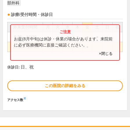
部外科
診療/受付時間・休診日
外来受付時間
月
火
水
木
金
土
日
祝
8:30～12:30
●
●
●
●
●
●
お盆(8月中旬)は休診・休業の場合があります。来院前
に必ず医療機関に直接ご確認ください。
14:30～18:00
●
●
●
●
×閉じる
日、祝
休診日:
この医院の詳細をみる
※
アクセス数