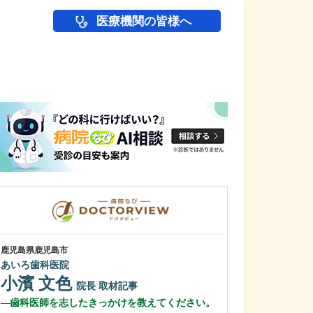
医療機関の皆様へ
医師(ドクター)の
鹿児島県鹿児島市
鹿児島県鹿児島市
あいろ歯科医院
植村病院
小濱 文色
川名 英世
院長
取材記事
歯科医師を志したきっかけを教えてください。
貴院は地域の「