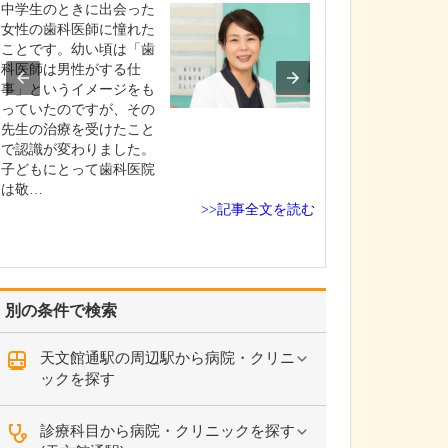
ですね。
中学生のときに出会った
「どんな病気や
女性の歯科医師に憧れた
まずに年中無休
ことです。幼い頃は「歯
という初代理事
科医師は男性がする仕
シーを受け継ぎ
事」というイメージをも
手が動かなくな
っていたのですが、その
「頬が腫れて痛
先生の治療を受けたこと
った当院では専
で認識が変わりました。
者さんも応急的
子どもにとって歯科医院
し、速やかに近
は敬…
>>記事全文を読む
医をご…
別の条件で検索
天文館通駅の周辺駅から病院・クリニ
ックを探す
診療科目から病院・クリニックを探す