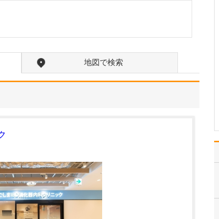
い。
皮膚科では、アトピー性
皮膚炎や円形脱毛症、ニ
キビ、帯状疱疹、白癬(水
虫)、蕁麻疹、乾癬など、
皮膚疾患全般を診療して
地図で検索
います。例えば、アトピ
ー性皮膚炎では、外用
薬・内服薬の薬物療法に
加え、ナローバンドUV…
>>記事全文を読む
ク