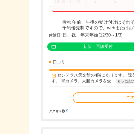
14:00～17:30
●
●
午前、午後の受け付けはそれぞ
備考:
予約優先制ですので、webまたはお電
日、祝、年末年始(12/30～1/3)
休診日:
初診・再診受付
口コミ
センテラス天文館の4階にあります。 
す。 胃カメラ、大腸カメラを受...
もっと読む
こ
※
アクセス数