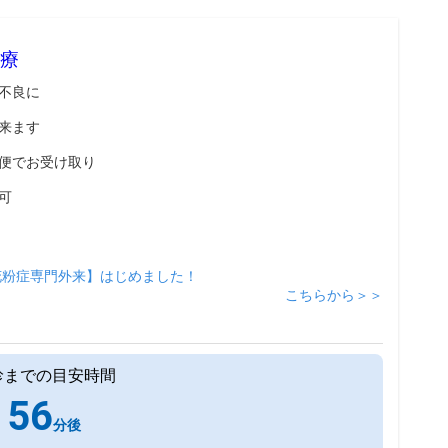
療
不良に
来ます
便でお受け取り
可
花粉症専門外来】はじめました！
こちらから＞＞
診までの目安時間
56
分後