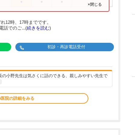
●
●
●
×閉じる
れ12時、17時までです。
話でのご...(
続きを読む
)
初診・再診電話受付
院長の小野先生は気さくに話のできる、親しみやすい先生で
の医院の詳細をみる