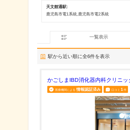
天文館通駅:
鹿児島市電1系統,鹿児島市電2系統
一覧表示
駅から近い順に全
6
件を表示
かごしまIBD消化器内科クリニッ
情報認証済み
1
医療機関による
口コミ
件