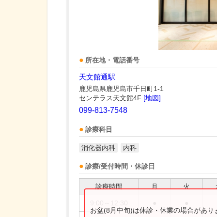
所在地・電話番号
天文館通駅
鹿児島県鹿児島市千日町1-1
センテラス天文館4F
[地図]
099-813-7548
診療科目
消化器内科
内科
診療/受付時間・休診日
診療時間
月
火
9:00～12:30
●
●
お盆(8月中旬)は休診・休業の場合があ