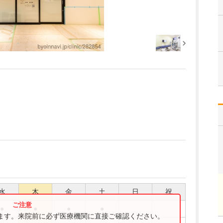
水
木
金
土
日
祝
●
●
●
●
ります。来院前に必ず医療機関に直接ご確認ください。