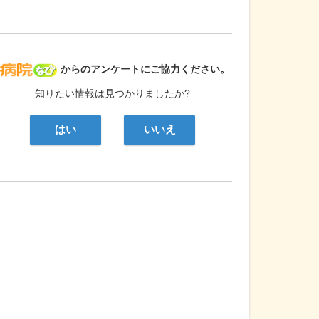
病院なび
からのアンケートにご協力ください。
知りたい情報は見つかりましたか?
はい
いいえ