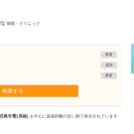
能な
病院・クリニック
変更
追加
変更
検索する
神奈川県川崎市宮前区
スガオスキンケアクリニック
児島市電1系統)
を中心に直線距離の近い順で表示されています
髙田 亜希
院長
取材記事
貴院で受けられる診療について教えてくださ