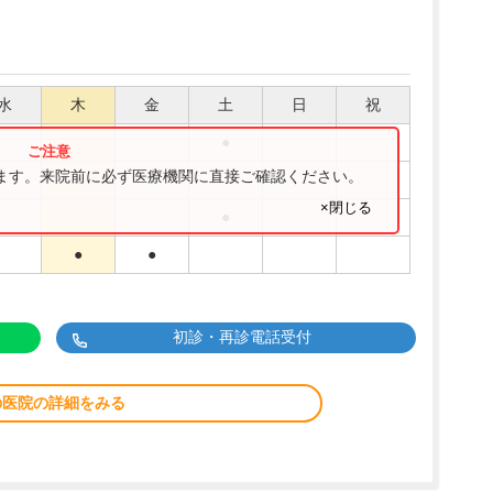
水
木
金
土
日
祝
●
ります。来院前に必ず医療機関に直接ご確認ください。
●
●
×閉じる
●
●
●
初診・再診電話受付
の医院の詳細をみる