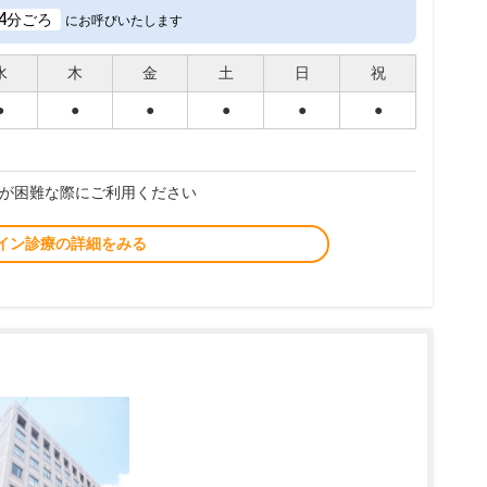
4
分ごろ
にお呼びいたします
水
木
金
土
日
祝
●
●
●
●
●
●
が困難な際にご利用ください
イン診療の詳細をみる