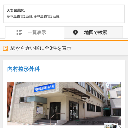
天文館通駅:
鹿児島市電1系統,鹿児島市電2系統
一覧表示
地図で検索
駅から近い順に全
3
件を表示
内村整形外科