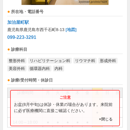
所在地・電話番号
加治屋町駅
鹿児島県鹿児島市西千石町8-13
[地図]
099-223-3291
診療科目
整形外科
リハビリテーション科
リウマチ科
形成外科
美容外科
循環器内科
内科
診療/受付時間・休診日
診療時間
月
火
水
木
金
土
日
祝
9:00～12:30
●
●
●
●
●
お盆(8月中旬)は休診・休業の場合があります。来院前
に必ず医療機関に直接ご確認ください。
9:00～13:00
●
×閉じる
14:00～18:00
●
●
●
●
●