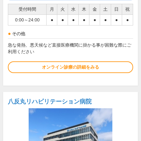
受付時間
月
火
水
木
金
土
日
祝
0:00～24:00
●
●
●
●
●
●
●
●
その他
急な発熱、悪天候など直接医療機関に掛かる事が困難な際にご
利用ください
オンライン診療の詳細をみる
八反丸リハビリテーション病院