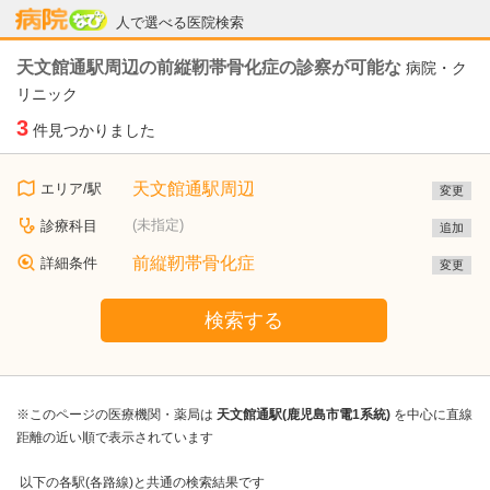
病院なび
人で選べる医院検索
天文館通駅周辺の前縦靭帯骨化症の診察が可能な
病院・ク
リニック
3
件見つかりました
天文館通駅周辺
エリア/駅
変更
(未指定)
診療科目
追加
前縦靭帯骨化症
詳細条件
変更
検索する
※このページの医療機関・薬局は
天文館通駅(鹿児島市電1系統)
を中心に直線
距離の近い順で表示されています
以下の各駅(各路線)と共通の検索結果です