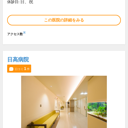
日、祝
休診日:
この医院の詳細をみる
※
アクセス数
日高病院
1
口コミ
件