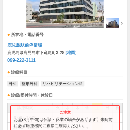
所在地・電話番号
鹿児島駅前停留場
鹿児島県鹿児島市下竜尾町3-28
[地図]
099-222-3111
診療科目
外科
整形外科
リハビリテーション科
診療/受付時間・休診日
診療時間
月
火
水
木
金
土
日
祝
9:00～13:00
●
●
●
●
●
●
お盆(8月中旬)は休診・休業の場合があります。来院前
に必ず医療機関に直接ご確認ください。
14:00～18:00
●
●
●
●
●