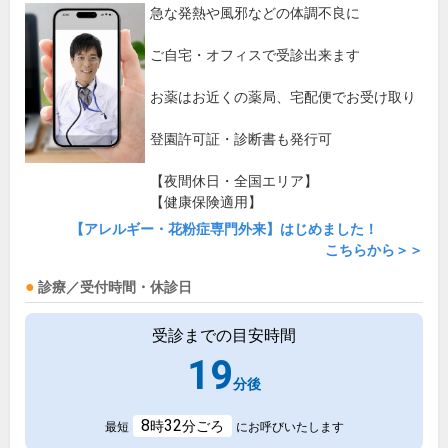
急な発熱や風邪などの体調不良に
ご自宅・オフィスで受診出来ます
お薬はお近くの薬局、宅配便でお受け取り
登園許可証・診断書も発行可
【夜間休日・全国エリア】
【健康保険適用】
【アレルギー・花粉症専門外来】はじめました！
こちらから＞＞
診療／受付時間・休診日
受診までの目安時間
19
分後
8
32
時
分ごろ
最短
にお呼びいたします