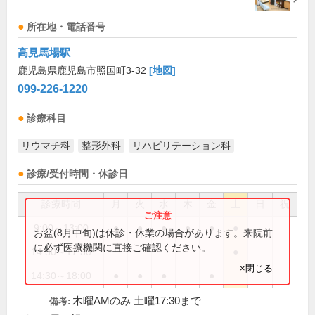
所在地・電話番号
高見馬場駅
鹿児島県鹿児島市照国町3-32
[地図]
099-226-1220
診療科目
リウマチ科
整形外科
リハビリテーション科
診療/受付時間・休診日
診療時間
月
火
水
木
金
土
日
祝
9:00～13:00
●
●
●
●
●
●
お盆(8月中旬)は休診・休業の場合があります。来院前
に必ず医療機関に直接ご確認ください。
14:30～17:30
●
×閉じる
14:30～18:00
●
●
●
●
木曜AMのみ 土曜17:30まで
備考: