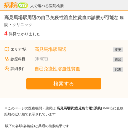
病院なび
人で選べる医院検索
高見馬場駅周辺の自己免疫性溶血性貧血の診察が可能な
病
院・クリニック
4
件見つかりました
高見馬場駅周辺
エリア/駅
変更
(未指定)
診療科目
追加
自己免疫性溶血性貧血
詳細条件
変更
検索する
※このページの医療機関・薬局は
高見馬場駅(鹿児島市電1系統)
を中心に直線
距離の近い順で表示されています
以下の各駅(各路線)と共通の検索結果です