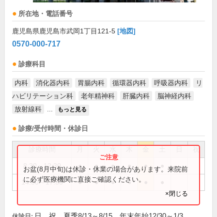
所在地・電話番号
鹿児島県鹿児島市武岡1丁目121-5
[地図]
0570-000-717
診療科目
内科
消化器内科
胃腸内科
循環器内科
呼吸器内科
リ
ハビリテーション科
老年精神科
肝臓内科
脳神経内科
放射線科
...
もっと見る
診療/受付時間・休診日
診療時間
月
火
水
木
金
土
日
祝
8:30～12:30
●
●
●
●
●
●
お盆(8月中旬)は休診・休業の場合があります。来院前
に必ず医療機関に直接ご確認ください。
14:30～17:30
●
●
●
●
●
●
×閉じる
日、祝、夏季8/13～8/15、年末年始12/30～1/3
休診日: