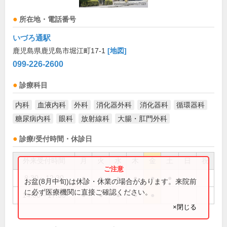
所在地・電話番号
いづろ通駅
鹿児島県鹿児島市堀江町17-1
[地図]
099-226-2600
診療科目
内科
血液内科
外科
消化器外科
消化器科
循環器科
糖尿病内科
眼科
放射線科
大腸・肛門外科
診療/受付時間・休診日
外来受付時間
月
火
水
木
金
土
日
祝
8:30～12:30
●
●
●
●
●
●
お盆(8月中旬)は休診・休業の場合があります。来院前
に必ず医療機関に直接ご確認ください。
14:00～17:30
●
●
●
●
●
×閉じる