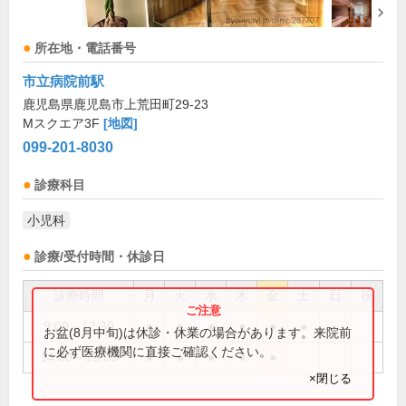
所在地・電話番号
市立病院前駅
鹿児島県鹿児島市上荒田町29-23
Mスクエア3F
[地図]
099-201-8030
診療科目
小児科
診療/受付時間・休診日
診療時間
月
火
水
木
金
土
日
祝
9:00～12:30
●
●
●
●
●
●
お盆(8月中旬)は休診・休業の場合があります。来院前
に必ず医療機関に直接ご確認ください。
14:30～18:00
●
●
●
●
●
×閉じる