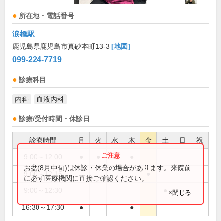
所在地・電話番号
涙橋駅
鹿児島県鹿児島市真砂本町13-3
[地図]
099-224-7719
診療科目
内科
血液内科
診療/受付時間・休診日
診療時間
月
火
水
木
金
土
日
祝
9:00～12:00
●
●
●
●
お盆(8月中旬)は休診・休業の場合があります。来院前
9:00～12:15
●
に必ず医療機関に直接ご確認ください。
9:00～12:30
●
×閉じる
16:30～17:30
●
●