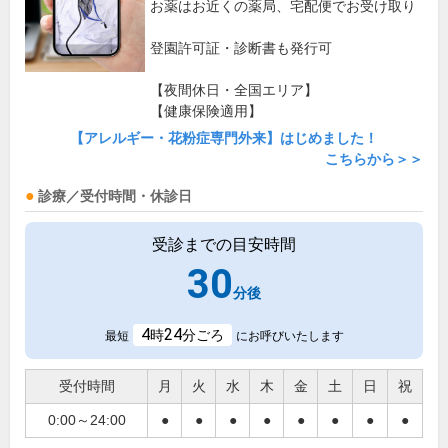
お薬はお近くの薬局、宅配便でお受け取り
登園許可証・診断書も発行可
【夜間休日・全国エリア】
【健康保険適用】
【アレルギー・花粉症専門外来】はじめました！
こちらから＞＞
診療／受付時間・休診日
受診までの目安時間
30
分後
4
24
時
分ごろ
最短
にお呼びいたします
受付時間
月
火
水
木
金
土
日
祝
0:00～24:00
●
●
●
●
●
●
●
●