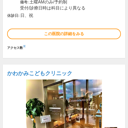
土曜AMのみ/予約制
備考:
受付/診療日時は科目により異なる
日、祝
休診日:
この医院の詳細をみる
※
アクセス数
かわかみこどもクリニック