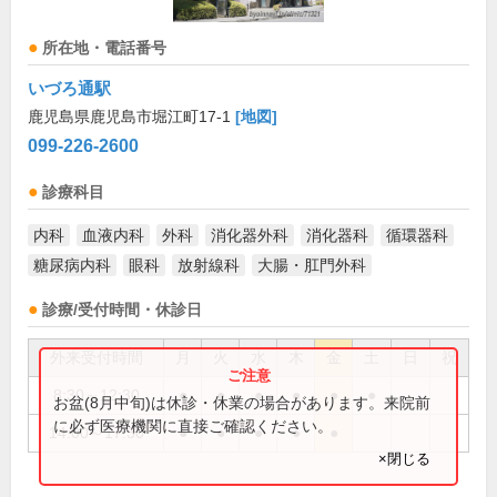
所在地・電話番号
いづろ通駅
鹿児島県鹿児島市堀江町17-1
[地図]
099-226-2600
診療科目
内科
血液内科
外科
消化器外科
消化器科
循環器科
糖尿病内科
眼科
放射線科
大腸・肛門外科
診療/受付時間・休診日
外来受付時間
月
火
水
木
金
土
日
祝
8:30～12:30
●
●
●
●
●
●
お盆(8月中旬)は休診・休業の場合があります。来院前
に必ず医療機関に直接ご確認ください。
14:00～17:30
●
●
●
●
●
×閉じる