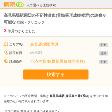
病院なび
人で選べる医院検索
高見馬場駅周辺の不応性貧血(骨髄異形成症候群)の診察が
可能な
病院・クリニック
3
件見つかりました
高見馬場駅周辺
エリア/駅
変更
(未指定)
診療科目
追加
不応性貧血(骨髄異形成症候群)
詳細条件
変更
検索する
※このページの医療機関・薬局は
高見馬場駅(鹿児島市電1系統)
を中心に直線
距離の近い順で表示されています
以下の各駅(各路線)と共通の検索結果です