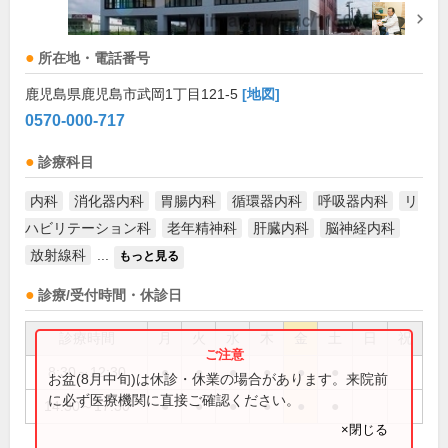
所在地・電話番号
鹿児島県鹿児島市武岡1丁目121-5
[地図]
0570-000-717
診療科目
内科
消化器内科
胃腸内科
循環器内科
呼吸器内科
リ
ハビリテーション科
老年精神科
肝臓内科
脳神経内科
放射線科
...
もっと見る
診療/受付時間・休診日
診療時間
月
火
水
木
金
土
日
祝
8:30～12:30
●
●
●
●
●
●
お盆(8月中旬)は休診・休業の場合があります。来院前
に必ず医療機関に直接ご確認ください。
14:30～17:30
●
●
●
●
●
●
×閉じる