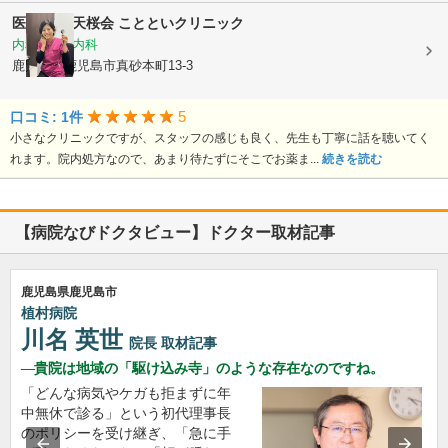
医療法人 天桜会
ことといクリニック
内科, 血液内科
鹿児島県鹿児島市真砂本町13-3
5
口コミ: 1件
小さなクリニックですが、スタッフの感じも良く、先生も丁寧に話を聴いてく
れます。院内処方なので、あまり待たずにそこでお薬ま...
続きを読む
【病院なびドクタビュー】ドクター取材記事
鹿児島県鹿児島市
植村病院
川名 英世
院長
取材記事
貴院は地域の「駆け込み寺」のような存在なのですね。
「どんな病気やケガも拒まずに年
中無休で診る」という初代理事長
のポリシーを受け継ぎ、「急に手