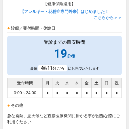
【健康保険適用】
【アレルギー・花粉症専門外来】はじめました！
こちらから＞＞
診療／受付時間・休診日
受診までの目安時間
19
分後
4
11
時
分ごろ
最短
にお呼びいたします
受付時間
月
火
水
木
金
土
日
祝
0:00～24:00
●
●
●
●
●
●
●
●
その他
急な発熱、悪天候など直接医療機関に掛かる事が困難な際にご
利用ください