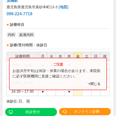
涙橋駅
鹿児島県鹿児島市真砂本町13-3
[地図]
099-224-7719
診療科目
内科
血液内科
診療/受付時間・休診日
診療時間
月
火
水
木
金
土
日
祝
9:00～12:00
●
●
●
●
お盆(8月中旬)は休診・休業の場合があります。来院前
9:00～12:15
●
に必ず医療機関に直接ご確認ください。
9:00～12:30
●
×閉じる
16:30～17:30
●
●
日、祝
休診日:
オンライン診療
初診受付