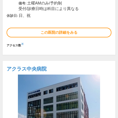
土曜AMのみ/予約制
備考:
受付/診療日時は科目により異なる
日、祝
休診日:
この医院の詳細をみる
※
アクセス数
アクラス中央病院