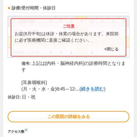
診療/受付時間・休診日
診療時間
月
火
水
木
金
土
日
祝
8:30～12:30
●
お盆(8月中旬)は休診・休業の場合があります。来院前
に必ず医療機関に直接ご確認ください。
8:45～12:30
●
●
●
●
●
×閉じる
14:00～17:00
●
●
●
●
上記は[内科・脳神経内科]の診療時間となりま
備考:
す
[耳鼻咽喉科]
(月・火・水・金)8:45～12:...(
続きを読む
)
日・祝
休診日:
この医院の詳細をみる
※
アクセス数