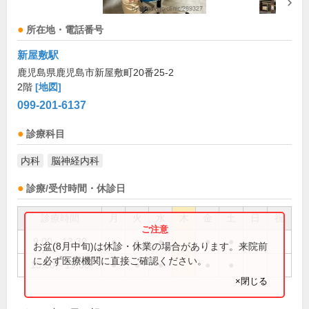
所在地・電話番号
新屋敷駅
鹿児島県鹿児島市新屋敷町20番25-2
2階
[地図]
099-201-6137
診療科目
内科
脳神経内科
診療/受付時間・休診日
診療時間
月
火
水
木
金
土
日
祝
9:00～13:30
●
●
●
●
●
お盆(8月中旬)は休診・休業の場合があります。来院前
に必ず医療機関に直接ご確認ください。
15:00～19:00
●
●
●
●
●
×閉じる