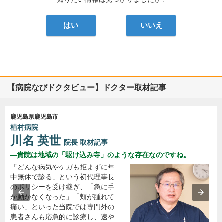
はい
いいえ
【病院なびドクタビュー】ドクター取材記事
鹿児島県鹿児島市
植村病院
川名 英世
院長
取材記事
貴院は地域の「駆け込み寺」のような存在なのですね。
「どんな病気やケガも拒まずに年
中無休で診る」という初代理事長
のポリシーを受け継ぎ、「急に手
が動かなくなった」「頬が腫れて
痛い」といった当院では専門外の
患者さんも応急的に診療し、速や