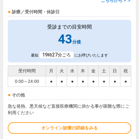
こちらから＞＞
診療／受付時間・休診日
受診までの目安時間
43
分後
19
27
時
分ごろ
最短
にお呼びいたします
受付時間
月
火
水
木
金
土
日
祝
0:00～24:00
●
●
●
●
●
●
●
●
その他
急な発熱、悪天候など直接医療機関に掛かる事が困難な際にご
利用ください
オンライン診療の詳細をみる