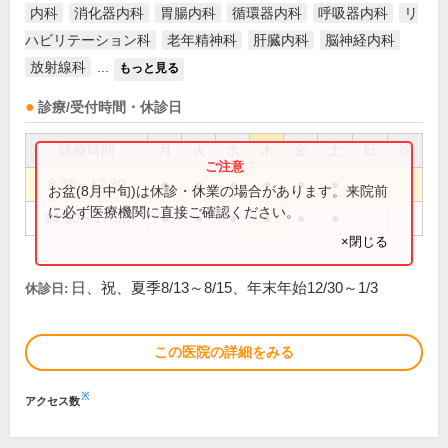
内科
消化器内科
胃腸内科
循環器内科
呼吸器内科
リ
ハビリテーション科
老年精神科
肝臓内科
脳神経内科
放射線科
...
もっと見る
診療/受付時間・休診日
診療時間
月
火
水
木
金
土
日
祝
8:30～12:30
●
●
●
●
●
●
お盆(8月中旬)は休診・休業の場合があります。来院前
に必ず医療機関に直接ご確認ください。
14:30～17:30
●
●
●
●
●
●
×閉じる
日、祝、夏季8/13～8/15、年末年始12/30～1/3
休診日:
この医院の詳細をみる
※
アクセス数