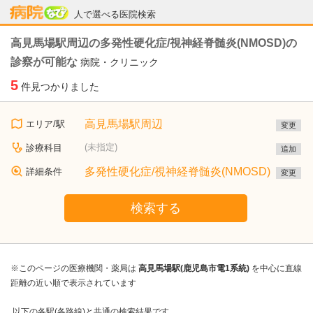
病院なび
人で選べる医院検索
高見馬場駅周辺の多発性硬化症/視神経脊髄炎(NMOSD)の
診察が可能な
病院・クリニック
5
件見つかりました
高見馬場駅周辺
エリア/駅
変更
(未指定)
診療科目
追加
多発性硬化症/視神経脊髄炎(NMOSD)
詳細条件
変更
検索する
※このページの医療機関・薬局は
高見馬場駅(鹿児島市電1系統)
を中心に直線
距離の近い順で表示されています
以下の各駅(各路線)と共通の検索結果です