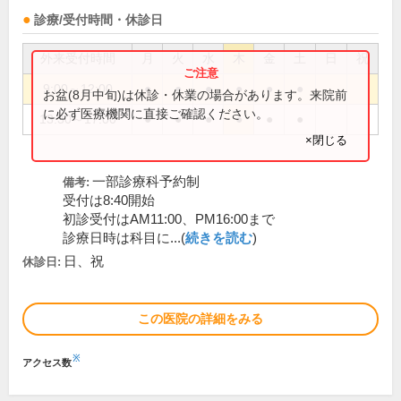
診療/受付時間・休診日
外来受付時間
月
火
水
木
金
土
日
祝
9:00～12:00
●
●
●
●
●
●
お盆(8月中旬)は休診・休業の場合があります。来院前
に必ず医療機関に直接ご確認ください。
13:30～17:00
●
●
●
●
●
●
×閉じる
一部診療科予約制
備考:
受付は8:40開始
初診受付はAM11:00、PM16:00まで
診療日時は科目に...(
続きを読む
)
日、祝
休診日:
この医院の詳細をみる
※
アクセス数