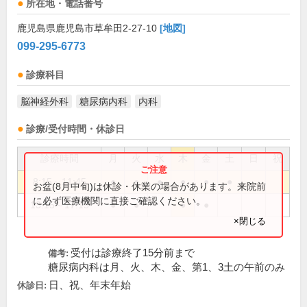
所在地・電話番号
鹿児島県鹿児島市草牟田2-27-10
[地図]
099-295-6773
診療科目
脳神経外科
糖尿病内科
内科
診療/受付時間・休診日
診療時間
月
火
水
木
金
土
日
祝
8:15～11:45
●
●
●
●
●
●
お盆(8月中旬)は休診・休業の場合があります。来院前
に必ず医療機関に直接ご確認ください。
13:15～17:15
●
●
●
●
×閉じる
受付は診療終了15分前まで
備考:
糖尿病内科は月、火、木、金、第1、3土の午前のみ
日、祝、年末年始
休診日: