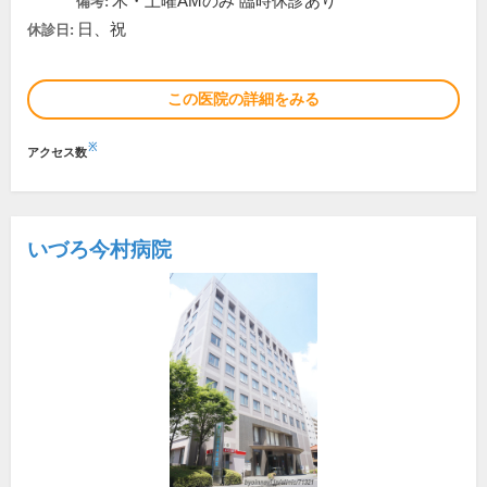
木・土曜AMのみ 臨時休診あり
備考:
日、祝
休診日:
この医院の詳細をみる
※
アクセス数
いづろ今村病院