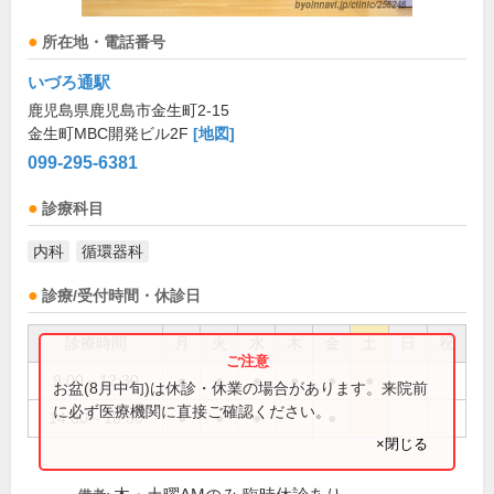
所在地・電話番号
いづろ通駅
鹿児島県鹿児島市金生町2-15
金生町MBC開発ビル2F
[地図]
099-295-6381
診療科目
内科
循環器科
診療/受付時間・休診日
診療時間
月
火
水
木
金
土
日
祝
9:00～12:30
●
●
●
●
●
●
お盆(8月中旬)は休診・休業の場合があります。来院前
に必ず医療機関に直接ご確認ください。
14:00～18:30
●
●
●
●
×閉じる