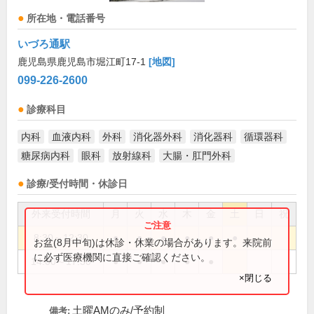
所在地・電話番号
いづろ通駅
鹿児島県鹿児島市堀江町17-1
[地図]
099-226-2600
診療科目
内科
血液内科
外科
消化器外科
消化器科
循環器科
糖尿病内科
眼科
放射線科
大腸・肛門外科
診療/受付時間・休診日
外来受付時間
月
火
水
木
金
土
日
祝
8:30～12:30
●
●
●
●
●
●
お盆(8月中旬)は休診・休業の場合があります。来院前
に必ず医療機関に直接ご確認ください。
14:00～17:30
●
●
●
●
●
×閉じる
土曜AMのみ/予約制
備考: