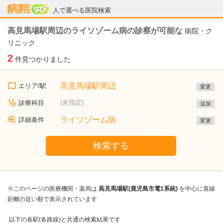
病院なび
人で選べる医院検索
高見馬場駅周辺のライソゾーム病の診察が可能な
病院・ク
リニック
2
件見つかりました
高見馬場駅周辺
エリア/駅
変更
(未指定)
診療科目
追加
ライソゾーム病
詳細条件
変更
検索する
※このページの医療機関・薬局は
高見馬場駅(鹿児島市電1系統)
を中心に直線
距離の近い順で表示されています
以下の各駅(各路線)と共通の検索結果です