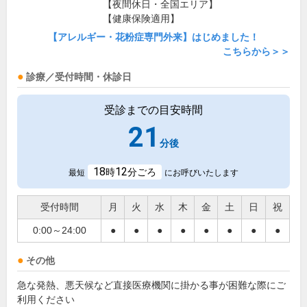
【夜間休日・全国エリア】
【健康保険適用】
【アレルギー・花粉症専門外来】はじめました！
こちらから＞＞
診療／受付時間・休診日
受診までの目安時間
21
分後
18
12
時
分ごろ
最短
にお呼びいたします
受付時間
月
火
水
木
金
土
日
祝
0:00～24:00
●
●
●
●
●
●
●
●
その他
急な発熱、悪天候など直接医療機関に掛かる事が困難な際にご
利用ください