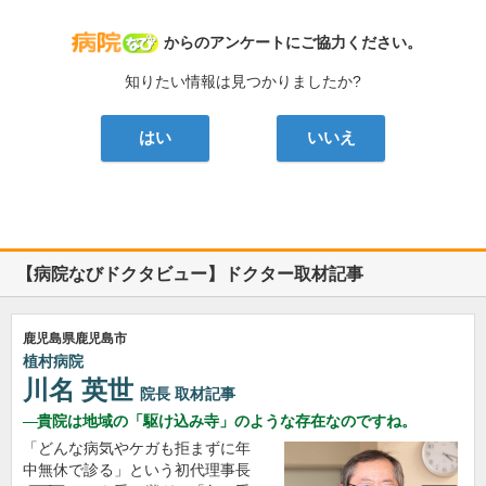
病院なび
からのアンケートにご協力ください。
知りたい情報は見つかりましたか?
はい
いいえ
【病院なびドクタビュー】ドクター取材記事
鹿児島県鹿児島市
植村病院
川名 英世
院長
取材記事
貴院は地域の「駆け込み寺」のような存在なのですね。
「どんな病気やケガも拒まずに年
中無休で診る」という初代理事長