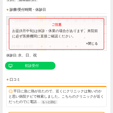
診療/受付時間・休診日
診療時間
月
火
水
木
金
土
日
祝
9:00～12:30
●
●
●
●
●
お盆(8月中旬)は休診・休業の場合があります。来院前
に必ず医療機関に直接ご確認ください。
14:00～16:00
●
×閉じる
14:00～18:00
●
●
●
●
水、日、祝
休診日:
初診受付
口コミ
平日に急に熱が出たので、近くにクリニックは無いのか
と思い病院ナビで検索しました。こちらのクリニックが近く
だったのでに電話...
もっと読む