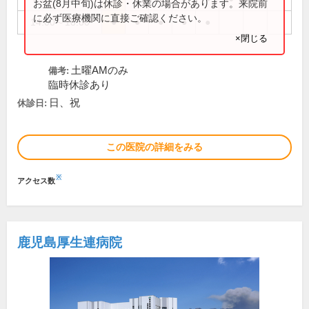
お盆(8月中旬)は休診・休業の場合があります。来院前
に必ず医療機関に直接ご確認ください。
14:00～18:00
●
●
●
●
●
×閉じる
土曜AMのみ
備考:
臨時休診あり
日、祝
休診日:
この医院の詳細をみる
※
アクセス数
鹿児島厚生連病院