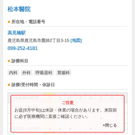
松本醫院
所在地・電話番号
高見橋駅
鹿児島県鹿児島市鷹師2丁目3-15
[地図]
099-252-4181
診療科目
内科
外科
呼吸器科
胃腸科
診療/受付時間・休診日
外来受付時間
月
火
水
木
金
土
日
祝
9:00～12:30
●
●
●
●
●
お盆(8月中旬)は休診・休業の場合があります。来院前
に必ず医療機関に直接ご確認ください。
9:00～16:30
●
×閉じる
14:00～17:30
●
●
●
●