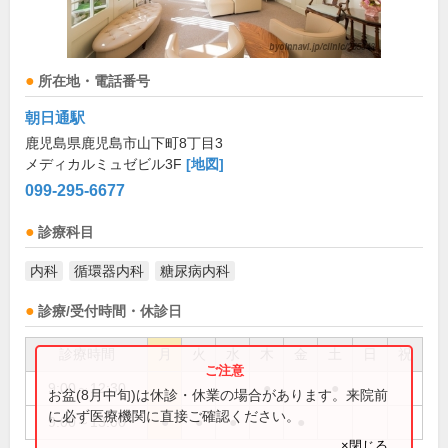
所在地・電話番号
朝日通駅
鹿児島県鹿児島市山下町8丁目3
メディカルミュゼビル3F
[地図]
099-295-6677
診療科目
内科
循環器内科
糖尿病内科
診療/受付時間・休診日
診療時間
月
火
水
木
金
土
日
祝
9:00～12:30
●
●
お盆(8月中旬)は休診・休業の場合があります。来院前
に必ず医療機関に直接ご確認ください。
9:00～13:00
●
●
●
●
×閉じる