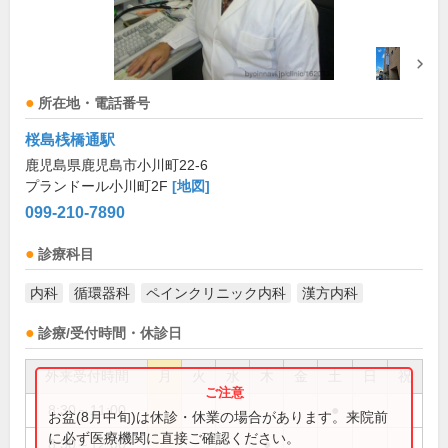
所在地・電話番号
桜島桟橋通駅
鹿児島県鹿児島市小川町22-6
プランドール小川町2F
[地図]
099-210-7890
診療科目
内科
循環器科
ペインクリニック内科
漢方内科
診療/受付時間・休診日
外来受付時間
月
火
水
木
金
土
日
祝
8:30～11:00
●
お盆(8月中旬)は休診・休業の場合があります。来院前
に必ず医療機関に直接ご確認ください。
8:30～12:00
●