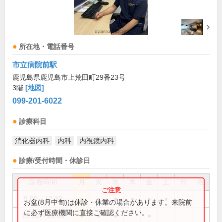
所在地・電話番号
市立病院前駅
鹿児島県鹿児島市上荒田町29番23号
3階
[地図]
099-201-6022
診療科目
消化器内科
内科
内視鏡内科
診療/受付時間・休診日
診療時間
月
火
水
木
金
土
日
祝
9:00～12:30
●
●
●
●
●
●
お盆(8月中旬)は休診・休業の場合があります。来院前
に必ず医療機関に直接ご確認ください。
15:30～18:00
●
●
●
●