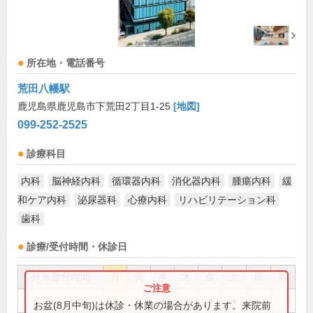
所在地・電話番号
荒田八幡駅
鹿児島県鹿児島市下荒田2丁目1-25
[地図]
099-252-2525
診療科目
内科
脳神経内科
循環器内科
消化器内科
腫瘍内科
緩
和ケア内科
泌尿器科
心療内科
リハビリテーション科
歯科
診療/受付時間・休診日
外来受付時間
月
火
水
木
金
土
日
祝
8:30～12:00
●
●
●
●
●
●
お盆(8月中旬)は休診・休業の場合があります。来院前