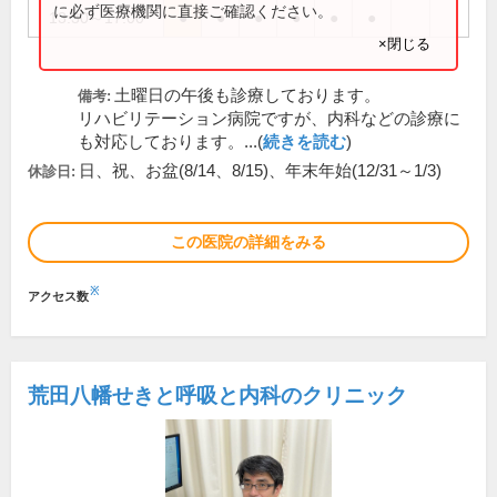
に必ず医療機関に直接ご確認ください。
13:30～17:00
●
●
●
●
●
●
×閉じる
土曜日の午後も診療しております。
備考:
リハビリテーション病院ですが、内科などの診療に
も対応しております。...(
続きを読む
)
日、祝、お盆(8/14、8/15)、年末年始(12/31～1/3)
休診日:
この医院の詳細をみる
※
アクセス数
荒田八幡せきと呼吸と内科のクリニック