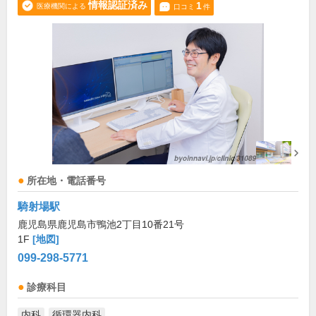
情報認証済み
1
医療機関による
口コミ
件
所在地・電話番号
騎射場駅
鹿児島県鹿児島市鴨池2丁目10番21号
1F
[地図]
099-298-5771
診療科目
内科
循環器内科