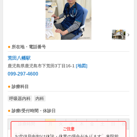
所在地・電話番号
荒田八幡駅
鹿児島県鹿児島市下荒田3丁目16-1
[地図]
099-297-4600
診療科目
呼吸器内科
内科
診療/受付時間・休診日
診療時間
月
火
水
木
金
土
日
祝
8:30～12:30
●
●
●
●
●
お盆(8月中旬)は休診・休業の場合があります。来院前