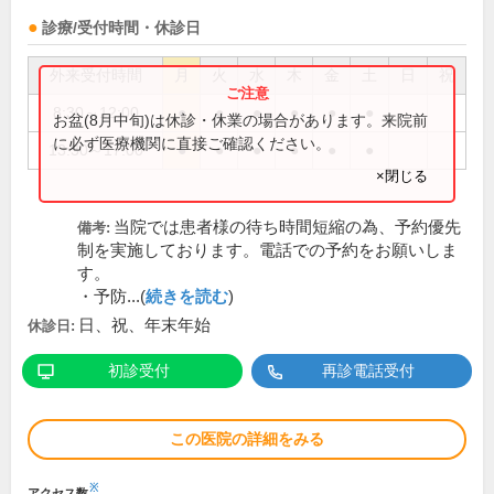
診療/受付時間・休診日
外来受付時間
月
火
水
木
金
土
日
祝
8:30～12:00
●
●
●
●
●
●
お盆(8月中旬)は休診・休業の場合があります。来院前
に必ず医療機関に直接ご確認ください。
13:30～17:00
●
●
●
●
●
●
×閉じる
当院では患者様の待ち時間短縮の為、予約優先
備考:
制を実施しております。電話での予約をお願いしま
す。
・予防...(
続きを読む
)
日、祝、年末年始
休診日:
初診受付
再診電話受付
この医院の詳細をみる
※
アクセス数