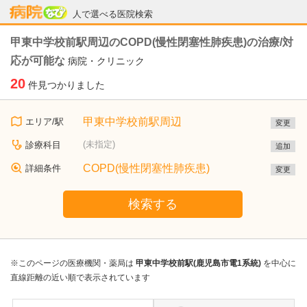
病院なび
人で選べる医院検索
甲東中学校前駅周辺のCOPD(慢性閉塞性肺疾患)の治療/対
応が可能な
病院・クリニック
20
件見つかりました
甲東中学校前駅周辺
エリア/駅
変更
(未指定)
診療科目
追加
COPD(慢性閉塞性肺疾患)
詳細条件
変更
検索する
※このページの医療機関・薬局は
甲東中学校前駅(鹿児島市電1系統)
を中心に
直線距離の近い順で表示されています