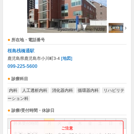
所在地・電話番号
桜島桟橋通駅
鹿児島県鹿児島市小川町3-4
[地図]
099-225-5600
診療科目
内科
人工透析内科
消化器内科
循環器内科
リハビリテ
ーション科
診療/受付時間・休診日
外来受付時間
月
火
水
木
金
土
日
祝
8:30～13:00
●
●
●
●
●
●