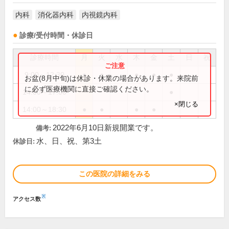
内科
消化器内科
内視鏡内科
診療/受付時間・休診日
診療時間
月
火
水
木
金
土
日
祝
9:00～12:30
●
●
●
●
●
お盆(8月中旬)は休診・休業の場合があります。来院前
に必ず医療機関に直接ご確認ください。
14:00～17:00
●
×閉じる
14:00～18:30
●
●
●
●
2022年6月10日新規開業です。
備考:
水、日、祝、第3土
休診日:
この医院の詳細をみる
※
アクセス数