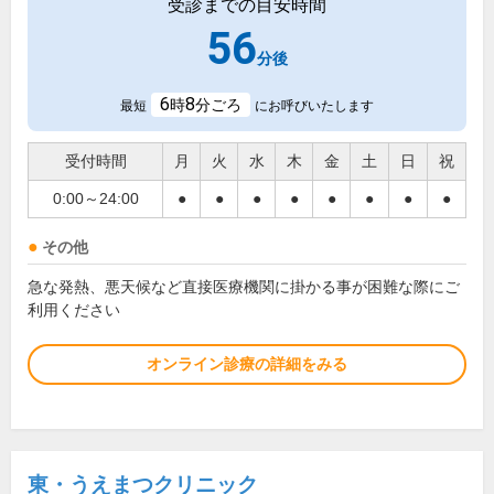
受診までの目安時間
56
分後
6
8
時
分ごろ
最短
にお呼びいたします
受付時間
月
火
水
木
金
土
日
祝
0:00～24:00
●
●
●
●
●
●
●
●
その他
急な発熱、悪天候など直接医療機関に掛かる事が困難な際にご
利用ください
オンライン診療の詳細をみる
東・うえまつクリニック