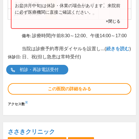
8:00～11:30
●
●
●
●
●
●
お盆(8月中旬)は休診・休業の場合があります。来院前
に必ず医療機関に直接ご確認ください。
13:00～17:00
●
●
●
●
●
×閉じる
診療時間|午前8:30～12:00、午後14:00～17:00
備考:
当院は診療予約専用ダイヤルを設置し...(
続きを読む
)
日、祝(但し急患は常時受付)
休診日:
初診・再診電話受付
この医院の詳細をみる
※
アクセス数
ささきクリニック