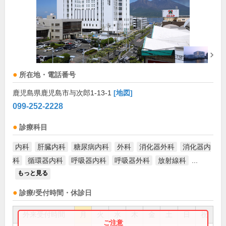
所在地・電話番号
鹿児島県鹿児島市与次郎1-13-1
[地図]
099-252-2228
診療科目
内科
肝臓内科
糖尿病内科
外科
消化器外科
消化器内
科
循環器内科
呼吸器内科
呼吸器外科
放射線科
...
もっと見る
診療/受付時間・休診日
外来受付時間
月
火
水
木
金
土
日
祝