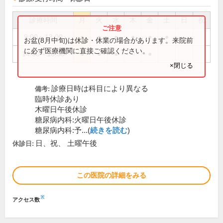
診療時間
月
火
水
木
金
土
日
祝
9:00～13:00
●
●
●
●
●
●
お盆(8月中旬)は休診・休業の場合があります。来院前
に必ず医療機関に直接ご確認ください。
14:00～18:30
●
●
●
●
×閉じる
診療日時は科目により異なる
備考:
臨時休診あり
木曜日午後休診
糖尿病内科:火曜日午後休診
糖尿病内科:予...(
続きを読む
)
日、祝、 土曜午後
休診日:
この医院の詳細をみる
※
アクセス数