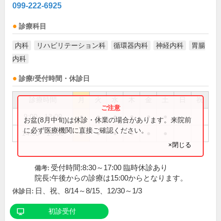
099-222-6925
診療科目
内科
リハビリテーション科
循環器内科
神経内科
胃腸
内科
診療/受付時間・休診日
診療時間
月
火
水
木
金
土
日
祝
9:00～13:00
●
●
●
●
●
●
お盆(8月中旬)は休診・休業の場合があります。来院前
に必ず医療機関に直接ご確認ください。
14:00～18:00
●
●
●
●
●
●
×閉じる
受付時間:8:30～17:00 臨時休診あり
備考:
院長:午後からの診療は15:00からとなります。
日、祝、8/14～8/15、12/30～1/3
休診日:
初診受付