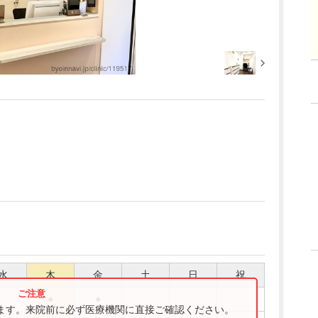
水
木
金
土
日
祝
●
●
ります。来院前に必ず医療機関に直接ご確認ください。