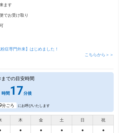
来ます
便でお受け取り
可
花粉症専門外来】はじめました！
こちらから＞＞
診までの目安時間
1
17
時間
分後
9
分ごろ
にお呼びいたします
水
木
金
土
日
祝
●
●
●
●
●
●