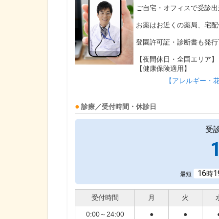
ご自宅・オフィスで受診出
お薬はお近くの薬局、宅配
登園許可証・診断書も発行
【夜間休日・全国エリア】
【健康保険適用】
【アレルギー・
診療／受付時間・休診日
受
16
1
時
最短
受付時間
月
火
0:00～24:00
●
●