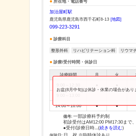
所在地・電話番号
加治屋町駅
鹿児島県鹿児島市西千石町8-13
[地図]
099-223-3291
診療科目
整形外科
リハビリテーション科
リウマ
診療/受付時間・休診日
診療時間
月
火
9:00～12:30
●
●
お盆(8月中旬)は休診・休業の場合があ
9:00～13:00
14:00～18:00
●
●
一部診療科予約制
備考:
初診受付はAM12:00 PM17:30まで
●受付/診療日時...(
続きを読む
)
日、祝 ※臨時休診あり
休診日: