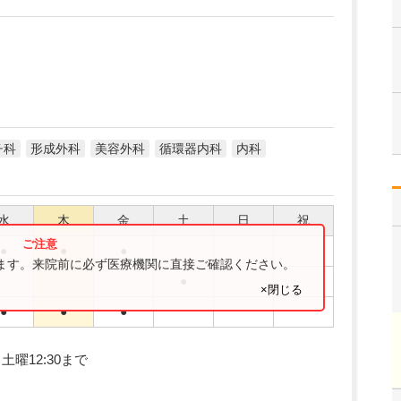
チ科
形成外科
美容外科
循環器内科
内科
水
木
金
土
日
祝
●
●
●
ります。来院前に必ず医療機関に直接ご確認ください。
●
×閉じる
●
●
●
、土曜12:30まで