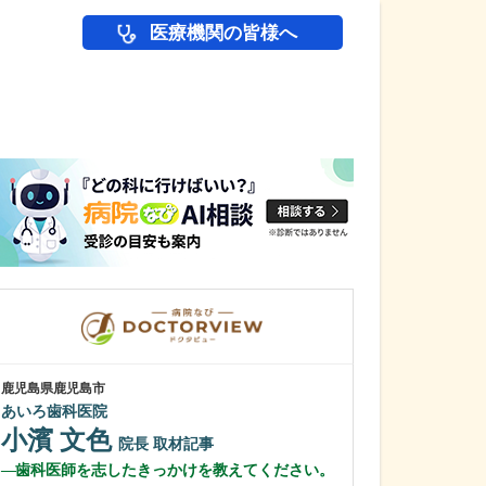
医療機関の皆様へ
医師(ドクター)の
鹿児島県鹿児島市
鹿児島県鹿児島市
あいろ歯科医院
緑ヶ丘クリニッ
新田 翔
小濱 文色
院長
院長
取材記事
桂 久和
歯科医師を志したきっかけを教えてください。
医師