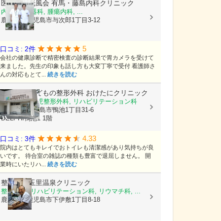
医療法人光風会
有馬・藤島内科クリニック
内科, 消化器科, 腫瘍内科, ...
鹿児島県鹿児島市与次郎1丁目3-12
5
口コミ: 2件
会社の健康診断で精密検査の診断結果で胃カメラを受けて
来ました。先生の印象も話し方も大変丁寧で受付 看護師さ
んの対応もとて...
続きを読む
おとなとこどもの整形外科 おけたにクリニック
整形外科, 小児整形外科, リハビリテーション科
鹿児島県鹿児島市鴨池1丁目31-6
DELPHI鴨池1 1階
4.33
口コミ: 3件
院内はとてもキレイでおトイレも清潔感があり気持ちが良
いです。 待合室の雑誌の種類も豊富で退屈しません。 開
業時にいたリハ...
続きを読む
整形外科玉里温泉クリニック
整形外科, リハビリテーション科, リウマチ科, ...
鹿児島県鹿児島市下伊敷1丁目8-18