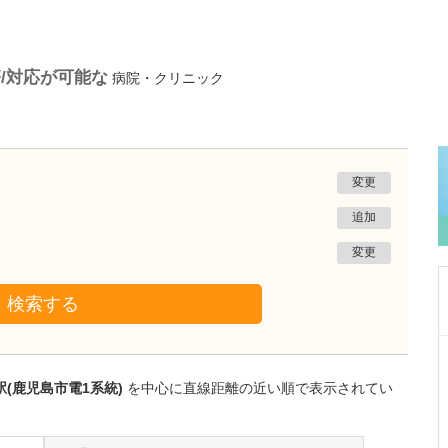
/対応が可能な
病院・クリニック
変更
追加
変更
検索する
千葉県千葉市花見川区
真清クリニック
(鹿児島市電1系統)
を中心に直線距離の近い順で表示されてい
日比野 久美子
院長
取材記事
ロービジョンケアについて、どのような診療が