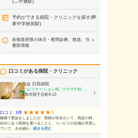
(二中通駅)
予約ができる病院・クリニックを探す(甲
東中学校前駅)
各都道府県の休日・夜間診療、救急、当
番医情報
口コミがある病院・クリニック
医療法人仁風会
日高病院
整形外科, リハビリテーション科, リウマチ科, ...
鹿児島県鹿児島市西千石町8-13
5
口コミ: 1件
腰痛で受診をしましたが、医師が何名かいて、再診の時、
自分に合う医師を選べることと、リハビリの設備が充実し
ていて、きめ細か...
続きを読む