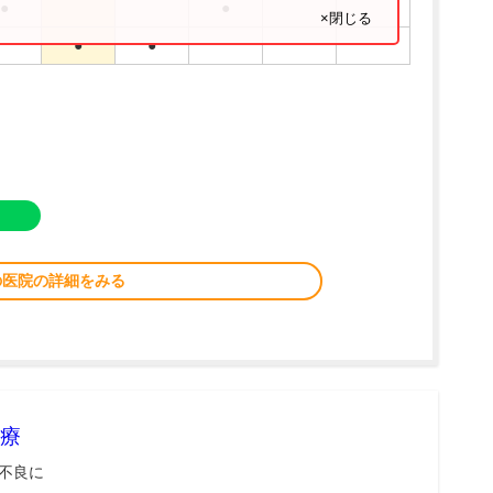
●
●
×閉じる
●
●
の医院の詳細をみる
療
不良に