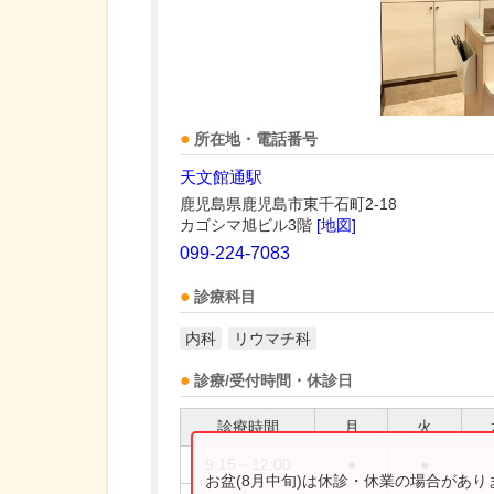
所在地・電話番号
天文館通駅
鹿児島県鹿児島市東千石町2-18
カゴシマ旭ビル3階
[地図]
099-224-7083
診療科目
内科
リウマチ科
診療/受付時間・休診日
診療時間
月
火
9:15～12:00
●
●
お盆(8月中旬)は休診・休業の場合があ