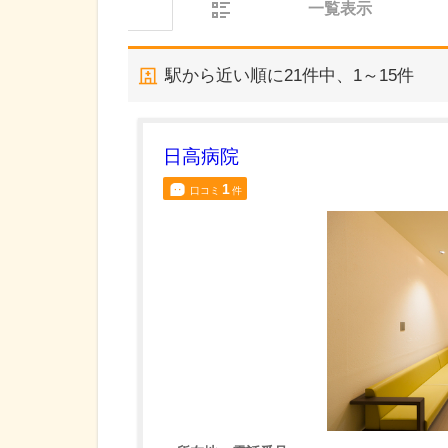
一覧表示
駅から近い順に
21
件中、
1～15件
日高病院
1
口コミ
件