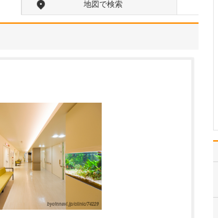
受けられるのか教えてください。
地図で検索
視覚障害というと、身体
障害者手帳の交付対象と
なる6級以上の障害がある
場合を想像される方が多
いかもしれません。しか
し実際には、その等級に
は該当しないものの、視
力や視野の低下によって
日常生活や仕事に支障
を…
>>記事全文を読む