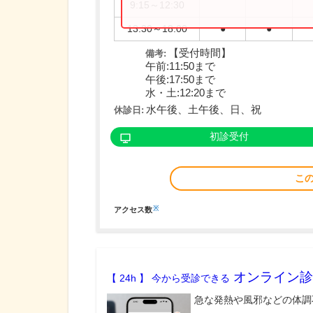
9:15～12:30
13:30～18:00
●
●
【受付時間】
備考:
午前:11:50まで
午後:17:50まで
水・土:12:20まで
水午後、土午後、日、祝
休診日:
初診受付
こ
※
アクセス数
オンライン診
【 24h 】 今から受診できる
急な発熱や風邪などの体調