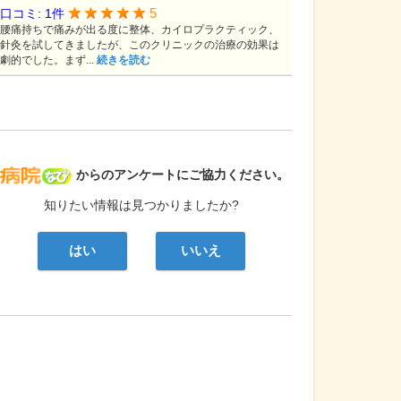
5
口コミ: 1件
腰痛持ちで痛みが出る度に整体、カイロプラクティック、
針灸を試してきましたが、このクリニックの治療の効果は
劇的でした。まず...
続きを読む
病院なび
からのアンケートにご協力ください。
知りたい情報は見つかりましたか?
はい
いいえ