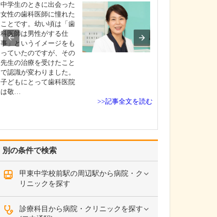
中学生のときに出会った
貴院の診療内容
女性の歯科医師に憧れた
内科・小児科・
ことです。幼い頃は「歯
を掲げ、地域に
科医師は男性がする仕
総合的な診療を
事」というイメージをも
ます。風邪や生
っていたのですが、その
といった一般内
先生の治療を受けたこと
から、外傷や関
で認識が変わりました。
の痛みなどの整
子どもにとって歯科医院
な症状まで幅広
は敬…
ており、お子さ
>>記事全文を読む
高…
別の条件で検索
甲東中学校前駅の周辺駅から病院・ク
リニックを探す
診療科目から病院・クリニックを探す