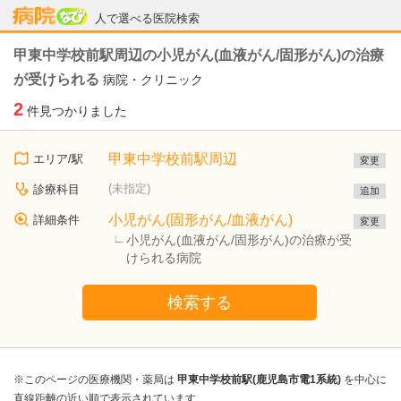
病院なび
人で選べる医院検索
甲東中学校前駅周辺の小児がん(血液がん/固形がん)の治療
が受けられる
病院・クリニック
2
件見つかりました
甲東中学校前駅周辺
エリア/駅
変更
(未指定)
診療科目
追加
小児がん(固形がん/血液がん)
詳細条件
変更
小児がん(血液がん/固形がん)の治療が受
けられる病院
検索する
※このページの医療機関・薬局は
甲東中学校前駅(鹿児島市電1系統)
を中心に
直線距離の近い順で表示されています