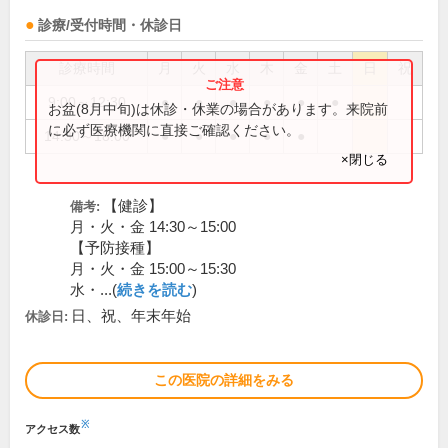
診療/受付時間・休診日
診療時間
月
火
水
木
金
土
日
祝
9:00～12:30
●
●
●
●
●
●
お盆(8月中旬)は休診・休業の場合があります。来院前
に必ず医療機関に直接ご確認ください。
14:30～18:00
●
●
●
●
●
×閉じる
【健診】
備考:
月・火・金 14:30～15:00
【予防接種】
月・火・金 15:00～15:30
水・...(
続きを読む
)
日、祝、年末年始
休診日:
この医院の詳細をみる
※
アクセス数