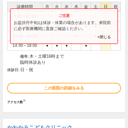
診療時間
月
火
水
木
金
土
日
祝
9:00～12:00
●
お盆(8月中旬)は休診・休業の場合があります。来院前
9:00～12:30
●
●
●
●
●
に必ず医療機関に直接ご確認ください。
14:30～16:00
●
●
×閉じる
14:30～18:00
●
●
●
●
木・土曜16時まで
備考:
臨時休診あり
日・祝
休診日:
この医院の詳細をみる
※
アクセス数
かわかみこどもクリニック