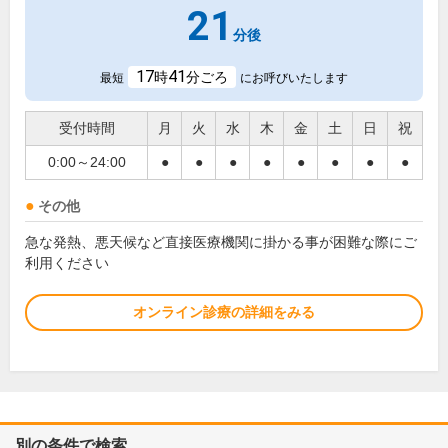
21
分後
17
41
時
分ごろ
最短
にお呼びいたします
受付時間
月
火
水
木
金
土
日
祝
0:00～24:00
●
●
●
●
●
●
●
●
その他
急な発熱、悪天候など直接医療機関に掛かる事が困難な際にご
利用ください
オンライン診療の詳細をみる
別の条件で検索