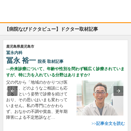
【病院なびドクタビュー】ドクター取材記事
鹿児島県鹿児島市
冨永内科
冨永 裕一
院長
取材記事
外来診療について、年齢や性別を問わず幅広く診療されていま
すが、特に力を入れている分野はありますか?
父の代から「地域のかかりつけ医
として、どのようなご相談にも応
じる」という姿勢で診療を続けて
おり、その思いはいまも変わって
いません。私の専門にかかわら
ず、おなかの不調や貧血、更年期
障害による不定愁訴など…
>>記事全文を読む