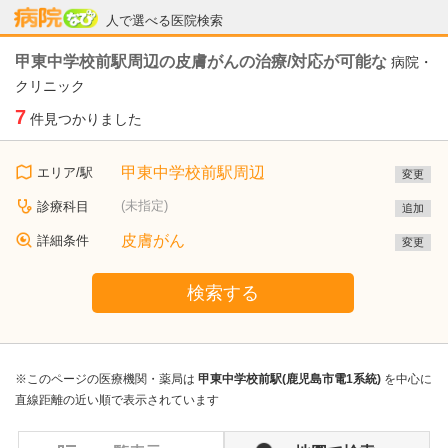
病院なび
人で選べる医院検索
甲東中学校前駅周辺の皮膚がんの治療/対応が可能な
病院・
クリニック
7
件見つかりました
甲東中学校前駅周辺
エリア/駅
変更
(未指定)
診療科目
追加
皮膚がん
詳細条件
変更
検索する
※このページの医療機関・薬局は
甲東中学校前駅(鹿児島市電1系統)
を中心に
直線距離の近い順で表示されています