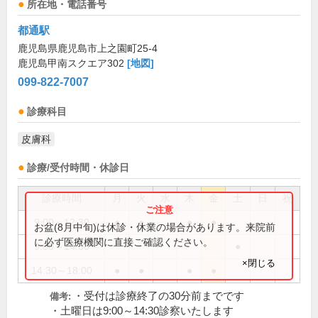
所在地・電話番号
都通駅
鹿児島県鹿児島市上之園町25-4
鹿児島甲南スクエア302
[地図]
099-822-7007
診療科目
皮膚科
診療/受付時間・休診日
診療時間
月
火
水
木
金
土
日
祝
9:00～12:30
●
●
●
●
お盆(8月中旬)は休診・休業の場合があります。来院前
に必ず医療機関に直接ご確認ください。
9:00～14:30
●
×閉じる
14:30～18:00
●
●
●
●
・受付は診療終了の30分前までです
備考:
・土曜日は9:00～14:30診察いたします