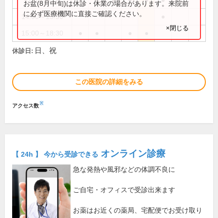
9:00～12:30
●
●
●
●
●
●
お盆(8月中旬)は休診・休業の場合があります。来院前
に必ず医療機関に直接ご確認ください。
14:00～15:30
●
×閉じる
15:00～18:30
●
●
●
●
日、祝
休診日:
この医院の詳細をみる
※
アクセス数
オンライン診療
【 24h 】 今から受診できる
急な発熱や風邪などの体調不良に
ご自宅・オフィスで受診出来ます
お薬はお近くの薬局、宅配便でお受け取り