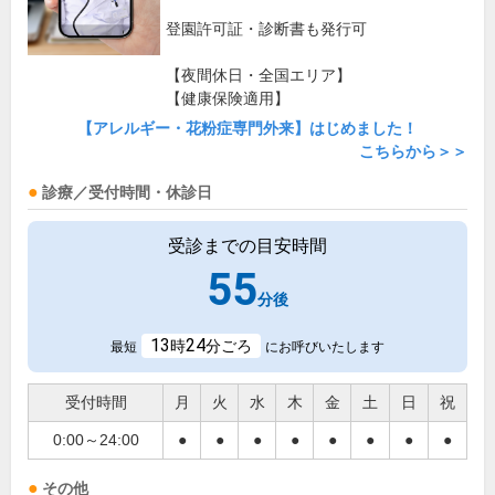
登園許可証・診断書も発行可
【夜間休日・全国エリア】
【健康保険適用】
【アレルギー・花粉症専門外来】はじめました！
こちらから＞＞
診療／受付時間・休診日
受診までの目安時間
55
分後
13
24
時
分ごろ
最短
にお呼びいたします
受付時間
月
火
水
木
金
土
日
祝
0:00～24:00
●
●
●
●
●
●
●
●
その他