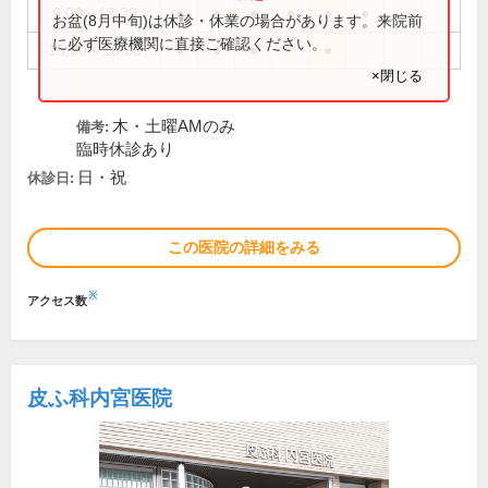
9:00～13:30
●
●
●
●
●
●
お盆(8月中旬)は休診・休業の場合があります。来院前
に必ず医療機関に直接ご確認ください。
15:00～18:30
●
●
●
●
×閉じる
木・土曜AMのみ
備考:
臨時休診あり
日・祝
休診日:
この医院の詳細をみる
※
アクセス数
皮ふ科内宮医院