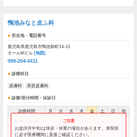
鴨池みなと皮ふ科
所在地・電話番号
鹿児島県鹿児島市鴨池新町14-15
モールMビル
[地図]
099-204-4411
診療科目
皮膚科
美容皮膚科
診療/受付時間・休診日
診療時間
月
火
水
木
金
土
日
祝
9:00～12:30
●
お盆(8月中旬)は休診・休業の場合があります。来院前
9:00～13:00
●
●
●
●
に必ず医療機関に直接ご確認ください。