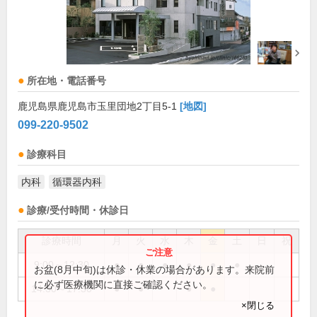
所在地・電話番号
鹿児島県鹿児島市玉里団地2丁目5-1
[地図]
099-220-9502
診療科目
内科
循環器内科
診療/受付時間・休診日
診療時間
月
火
水
木
金
土
日
祝
9:00～12:30
●
●
●
●
●
●
お盆(8月中旬)は休診・休業の場合があります。来院前
に必ず医療機関に直接ご確認ください。
14:30～17:30
●
●
●
●
×閉じる