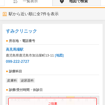
一覧表示
地図で検索
駅から近い順に全
7
件を表示
すみクリニック
所在地・電話番号
高見馬場駅
鹿児島県鹿児島市加治屋町13-11
[地図]
099-222-2727
診療科目
皮膚科
泌尿器科
診療/受付時間・休診日
外来受付時間
月
火
水
木
金
土
日
祝