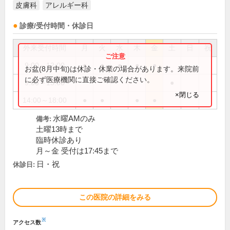
皮膚科
アレルギー科
診療/受付時間・休診日
外来受付時間
月
火
水
木
金
土
日
祝
9:00～12:00
●
●
●
●
●
お盆(8月中旬)は休診・休業の場合があります。来院前
に必ず医療機関に直接ご確認ください。
9:00～13:00
●
×閉じる
14:00～18:00
●
●
●
●
水曜AMのみ
備考:
土曜13時まで
臨時休診あり
月～金 受付は17:45まで
日・祝
休診日:
この医院の詳細をみる
※
アクセス数