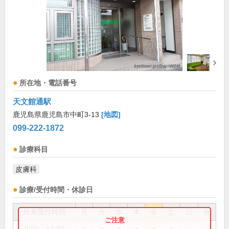
所在地・電話番号
天文館通駅
鹿児島県鹿児島市中町3-13
[地図]
099-222-1872
診療科目
皮膚科
診療/受付時間・休診日
外来受付時間
月
火
水
木
金
土
日
祝