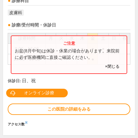
診療科目
皮膚科
診療/受付時間・休診日
診療時間
月
火
水
木
金
土
日
祝
9:00～13:00
●
●
●
●
●
●
お盆(8月中旬)は休診・休業の場合があります。来院前
に必ず医療機関に直接ご確認ください。
15:00～19:00
●
●
●
●
×閉じる
日、祝
休診日:
オンライン診療
この医院の詳細をみる
※
アクセス数