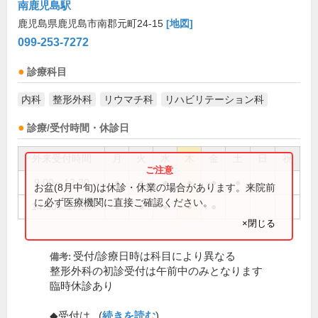
南鹿児島駅
鹿児島県鹿児島市南郡元町24-15
[地図]
099-253-7272
診療科目
内科
整形外科
リウマチ科
リハビリテーション科
診療/受付時間・休診日
外来受付時間
月
火
水
木
金
土
日
祝
9:00～12:30
●
●
●
●
●
●
お盆(8月中旬)は休診・休業の場合があります。来院前
に必ず医療機関に直接ご確認ください。
14:30～17:30
●
●
●
●
●
×閉じる
受付/診療日時は科目により異なる
備考:
整形外科の初診受付は午前中のみとなります
臨時休診あり
◆受付は...(
続きを読む
)