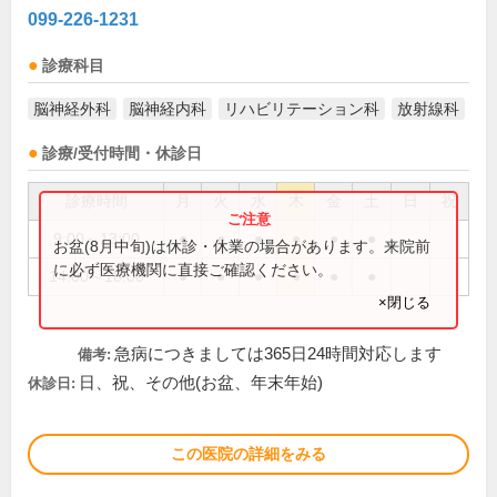
099-226-1231
診療科目
脳神経外科
脳神経内科
リハビリテーション科
放射線科
診療/受付時間・休診日
診療時間
月
火
水
木
金
土
日
祝
9:00～13:00
●
●
●
●
●
●
お盆(8月中旬)は休診・休業の場合があります。来院前
に必ず医療機関に直接ご確認ください。
14:00～18:00
●
●
●
●
●
●
×閉じる
急病につきましては365日24時間対応します
備考:
日、祝、その他(お盆、年末年始)
休診日:
この医院の詳細をみる