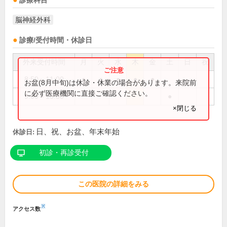
診療科目
脳神経外科
診療/受付時間・休診日
外来受付時間
月
火
水
木
金
土
日
祝
8:50～11:00
●
●
●
●
●
お盆(8月中旬)は休診・休業の場合があります。来院前
に必ず医療機関に直接ご確認ください。
9:00～10:30
●
×閉じる
日、祝、お盆、年末年始
休診日:
初診・再診受付
この医院の詳細をみる
※
アクセス数