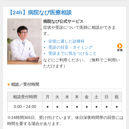
【24h】
病院なび医療相談
病院なび公式サービス
症状や受診について医師に相談ができま
す。
症状に適した診療科
受診の目安・タイミング
受診までに気をつけること
などにご利用ください。（無料でご利用い
ただけます）
相談／受付時間
相談受付時間
月
火
水
木
金
土
日
祝
0:00～24:00
●
●
●
●
●
●
●
●
※24時間365日、受け付けています。休日深夜時間帯の回答には
時間を要する場合があります。