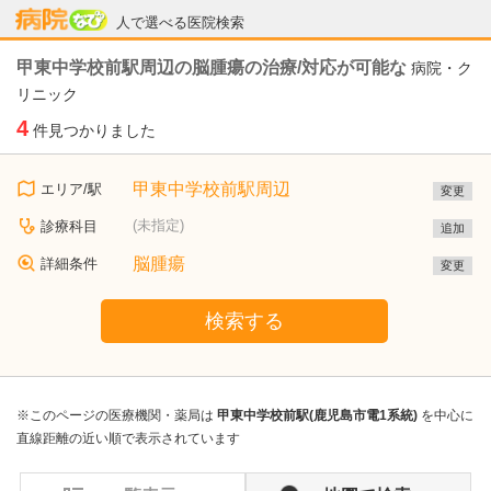
病院なび
人で選べる医院検索
甲東中学校前駅周辺の脳腫瘍の治療/対応が可能な
病院・ク
リニック
4
件見つかりました
甲東中学校前駅周辺
エリア/駅
変更
(未指定)
診療科目
追加
脳腫瘍
詳細条件
変更
検索する
※このページの医療機関・薬局は
甲東中学校前駅(鹿児島市電1系統)
を中心に
直線距離の近い順で表示されています