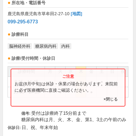
所在地・電話番号
鹿児島県鹿児島市草牟田2-27-10
[地図]
099-295-6773
診療科目
脳神経外科
糖尿病内科
内科
診療/受付時間・休診日
診療時間
月
火
水
木
金
土
日
祝
8:15～11:45
●
●
●
●
●
●
お盆(8月中旬)は休診・休業の場合があります。来院前
に必ず医療機関に直接ご確認ください。
13:15～17:15
●
●
●
●
×閉じる
受付は診療終了15分前まで
備考:
糖尿病内科は月、火、木、金、第1、3土の午前のみ
日、祝、年末年始
休診日: