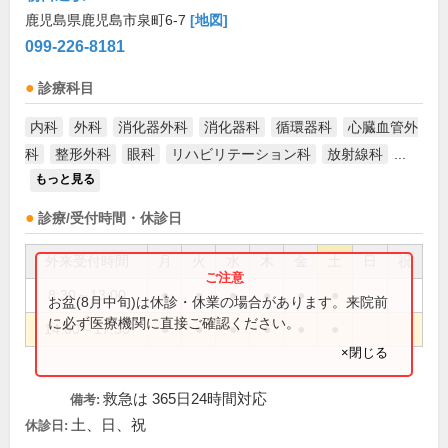
鹿児島県鹿児島市泉町6-7
[地図]
099-226-8181
診療科目
内科
外科
消化器外科
消化器科
循環器科
心臓血管外
科
整形外科
眼科
リハビリテーション科
放射線科
...
もっと見る
診療/受付時間・休診日
外来受付時間
月
火
水
木
金
土
日
祝
8:30～13:00
●
●
●
●
●
●
お盆(8月中旬)は休診・休業の場合があります。来院前
に必ず医療機関に直接ご確認ください。
14:00～17:30
●
●
●
●
●
●
×閉じる
救急は 365日24時間対応
備考:
土、日、祝
休診日: