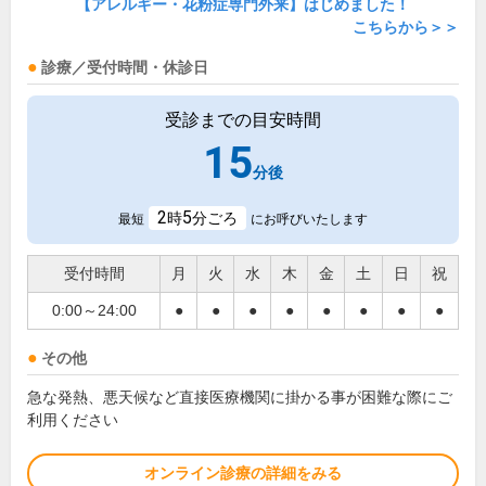
【アレルギー・花粉症専門外来】はじめました！
こちらから＞＞
診療／受付時間・休診日
受診までの目安時間
15
分後
2
5
時
分ごろ
最短
にお呼びいたします
受付時間
月
火
水
木
金
土
日
祝
0:00～24:00
●
●
●
●
●
●
●
●
その他
急な発熱、悪天候など直接医療機関に掛かる事が困難な際にご
利用ください
オンライン診療の詳細をみる