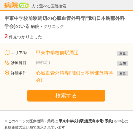
病院なび
人で選べる医院検索
甲東中学校前駅周辺の心臓血管外科専門医(日本胸部外科
学会)のいる
病院・クリニック
2
件見つかりました
甲東中学校前駅周辺
エリア/駅
変更
(未指定)
診療科目
追加
心臓血管外科専門医(日本胸部外科学
詳細条件
変更
会)
検索する
※このページの医療機関・薬局は
甲東中学校前駅(鹿児島市電1系統)
を中心に
直線距離の近い順で表示されています