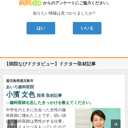
病院なび
からのアンケートにご協力ください。
知りたい情報は見つかりましたか?
はい
いいえ
【病院なびドクタビュー】ドクター取材記事
鹿児島県鹿児島市
あいろ歯科医院
小濱 文色
院長
取材記事
歯科医師を志したきっかけを教えてください。
中学生のときに出会った女性の歯
科医師に憧れたことです。幼い頃
は「歯科医師は男性がする仕事」
というイメージをもっていたので