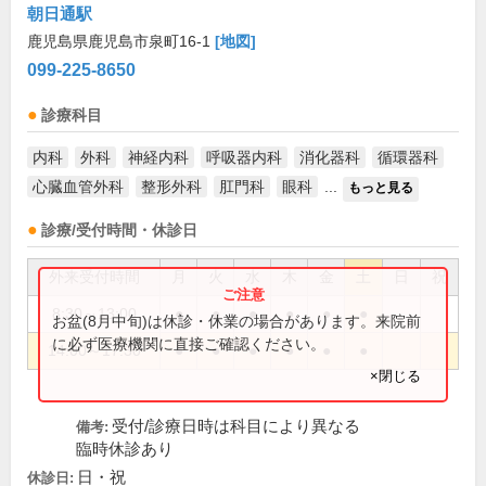
朝日通駅
鹿児島県鹿児島市泉町16-1
[地図]
099-225-8650
診療科目
内科
外科
神経内科
呼吸器内科
消化器科
循環器科
心臓血管外科
整形外科
肛門科
眼科
...
もっと見る
診療/受付時間・休診日
外来受付時間
月
火
水
木
金
土
日
祝
8:30～13:00
●
●
●
●
●
●
お盆(8月中旬)は休診・休業の場合があります。来院前
に必ず医療機関に直接ご確認ください。
14:00～17:30
●
●
●
●
●
●
×閉じる
受付/診療日時は科目により異なる
備考:
臨時休診あり
日・祝
休診日: