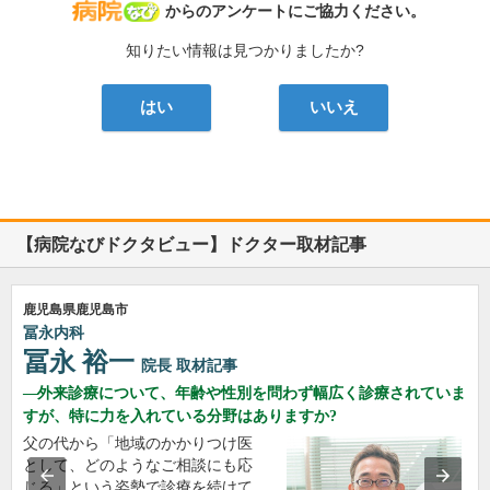
病院なび
からのアンケートにご協力ください。
知りたい情報は見つかりましたか?
はい
いいえ
【病院なびドクタビュー】ドクター取材記事
鹿児島県鹿児島市
冨永内科
冨永 裕一
院長
取材記事
外来診療について、年齢や性別を問わず幅広く診療されていま
すが、特に力を入れている分野はありますか?
父の代から「地域のかかりつけ医
として、どのようなご相談にも応
じる」という姿勢で診療を続けて