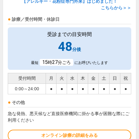
【アレルギー・花粉症専門外来】はじめました！
こちらから＞＞
診療／受付時間・休診日
受診までの目安時間
48
分後
15
27
時
分ごろ
最短
にお呼びいたします
受付時間
月
火
水
木
金
土
日
祝
0:00～24:00
●
●
●
●
●
●
●
●
その他
急な発熱、悪天候など直接医療機関に掛かる事が困難な際にご
利用ください
オンライン診療の詳細をみる