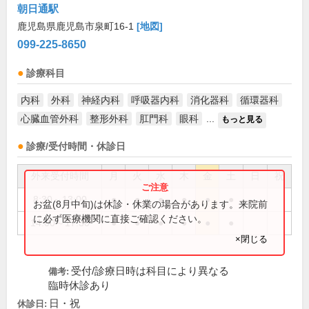
朝日通駅
鹿児島県鹿児島市泉町16-1
[地図]
099-225-8650
診療科目
内科
外科
神経内科
呼吸器内科
消化器科
循環器科
心臓血管外科
整形外科
肛門科
眼科
...
もっと見る
診療/受付時間・休診日
外来受付時間
月
火
水
木
金
土
日
祝
8:30～13:00
●
●
●
●
●
●
お盆(8月中旬)は休診・休業の場合があります。来院前
に必ず医療機関に直接ご確認ください。
14:00～17:30
●
●
●
●
●
●
×閉じる
受付/診療日時は科目により異なる
備考:
臨時休診あり
日・祝
休診日: