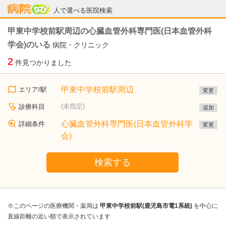
病院なび
人で選べる医院検索
甲東中学校前駅周辺の心臓血管外科専門医(日本血管外科
学会)のいる
病院・クリニック
2
件見つかりました
甲東中学校前駅周辺
エリア/駅
変更
(未指定)
診療科目
追加
心臓血管外科専門医(日本血管外科学
詳細条件
変更
会)
検索する
※このページの医療機関・薬局は
甲東中学校前駅(鹿児島市電1系統)
を中心に
直線距離の近い順で表示されています