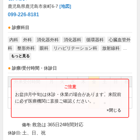
鹿児島県鹿児島市泉町6-7
[地図]
099-226-8181
診療科目
内科
外科
消化器外科
消化器科
循環器科
心臓血管外
科
整形外科
眼科
リハビリテーション科
放射線科
...
もっと見る
診療/受付時間・休診日
外来受付時間
月
火
水
木
金
土
日
祝
8:30～13:00
●
●
●
●
●
●
お盆(8月中旬)は休診・休業の場合があります。来院前
に必ず医療機関に直接ご確認ください。
14:00～17:30
●
●
●
●
●
●
×閉じる
救急は 365日24時間対応
備考:
土、日、祝
休診日: