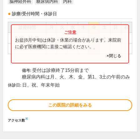
脳神経外科
糖尿病内科
内科
診療/受付時間・休診日
診療時間
月
火
水
木
金
土
日
祝
8:15～11:45
●
●
●
●
●
●
お盆(8月中旬)は休診・休業の場合があります。来院前
に必ず医療機関に直接ご確認ください。
13:15～17:15
●
●
●
●
×閉じる
受付は診療終了15分前まで
備考:
糖尿病内科は月、火、木、金、第1、3土の午前のみ
日、祝、年末年始
休診日:
この医院の詳細をみる
※
アクセス数