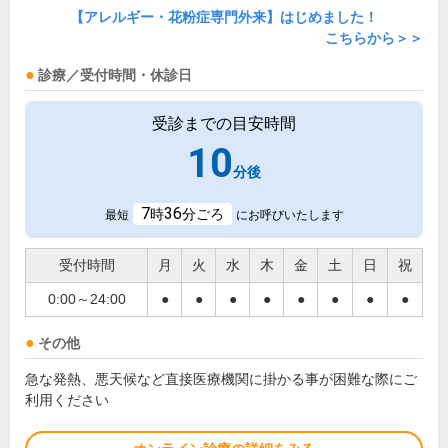
【アレルギー・花粉症専門外来】はじめました！
こちらから＞＞
診療／受付時間・休診日
受診までの目安時間
10
分後
7
36
時
分ごろ
最短
にお呼びいたします
受付時間
月
火
水
木
金
土
日
祝
0:00～24:00
●
●
●
●
●
●
●
●
その他
急な発熱、悪天候など直接医療機関に掛かる事が困難な際にご
利用ください