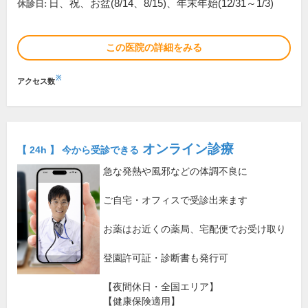
日、祝、お盆(8/14、8/15)、年末年始(12/31～1/3)
休診日:
この医院の詳細をみる
※
アクセス数
オンライン診療
【 24h 】 今から受診できる
急な発熱や風邪などの体調不良に
ご自宅・オフィスで受診出来ます
お薬はお近くの薬局、宅配便でお受け取り
登園許可証・診断書も発行可
【夜間休日・全国エリア】
【健康保険適用】