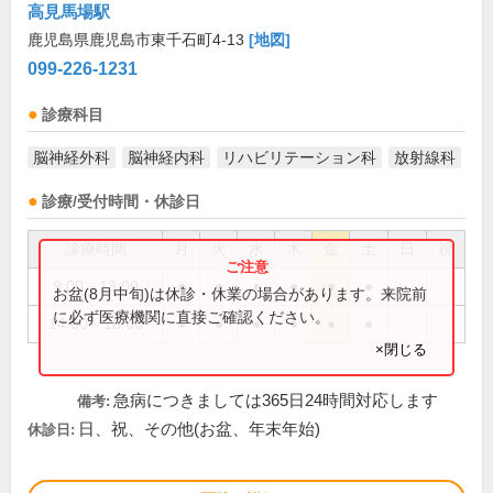
高見馬場駅
鹿児島県鹿児島市東千石町4-13
[地図]
099-226-1231
診療科目
脳神経外科
脳神経内科
リハビリテーション科
放射線科
診療/受付時間・休診日
診療時間
月
火
水
木
金
土
日
祝
9:00～13:00
●
●
●
●
●
●
お盆(8月中旬)は休診・休業の場合があります。来院前
に必ず医療機関に直接ご確認ください。
14:00～18:00
●
●
●
●
●
●
×閉じる
急病につきましては365日24時間対応します
備考:
日、祝、その他(お盆、年末年始)
休診日: