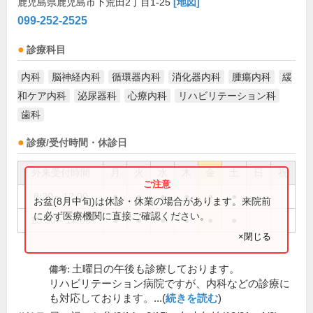
鹿児島県鹿児島市下荒田2丁目1-25
[地図]
099-252-2525
診療科目
内科
脳神経内科
循環器内科
消化器内科
腫瘍内科
緩
和ケア内科
泌尿器科
心療内科
リハビリテーション科
歯科
診療/受付時間・休診日
外来受付時間
月
火
水
木
金
土
日
祝
8:30～12:00
●
●
●
●
●
●
お盆(8月中旬)は休診・休業の場合があります。来院前
に必ず医療機関に直接ご確認ください。
13:30～17:00
●
●
●
●
●
●
×閉じる
土曜日の午後も診療しております。
備考:
リハビリテーション病院ですが、内科などの診療に
も対応しております。...(
続きを読む
)