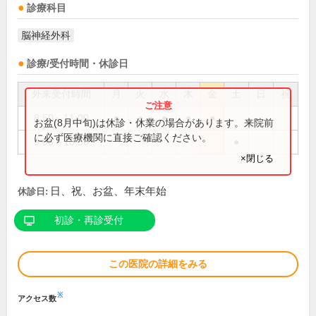
診療科目
脳神経外科
診療/受付時間・休診日
外来受付時間
月
火
水
木
金
土
日
祝
8:50～11:00
●
●
●
●
●
お盆(8月中旬)は休診・休業の場合があります。来院前
に必ず医療機関に直接ご確認ください。
9:00～10:30
●
×閉じる
日、祝、お盆、年末年始
休診日:
初診・再診受付
この医院の詳細をみる
※
アクセス数