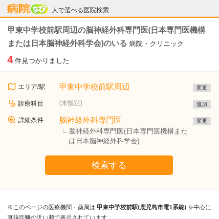
病院なび
人で選べる医院検索
甲東中学校前駅周辺の脳神経外科専門医(日本専門医機構
または日本脳神経外科学会)のいる
病院・クリニック
4
件見つかりました
甲東中学校前駅周辺
エリア/駅
変更
(未指定)
診療科目
追加
脳神経外科専門医
詳細条件
変更
脳神経外科専門医(日本専門医機構また
は日本脳神経外科学会)
検索する
※このページの医療機関・薬局は
甲東中学校前駅(鹿児島市電1系統)
を中心に
直線距離の近い順で表示されています