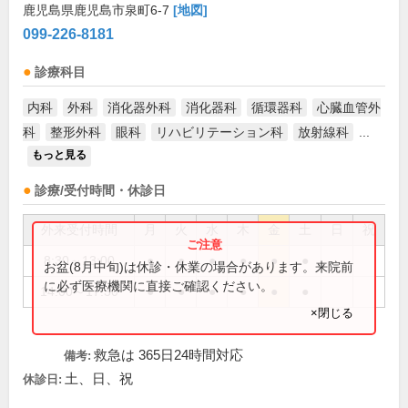
鹿児島県鹿児島市泉町6-7
[地図]
099-226-8181
診療科目
内科
外科
消化器外科
消化器科
循環器科
心臓血管外
科
整形外科
眼科
リハビリテーション科
放射線科
...
もっと見る
診療/受付時間・休診日
外来受付時間
月
火
水
木
金
土
日
祝
8:30～13:00
●
●
●
●
●
●
お盆(8月中旬)は休診・休業の場合があります。来院前
に必ず医療機関に直接ご確認ください。
14:00～17:30
●
●
●
●
●
●
×閉じる
救急は 365日24時間対応
備考:
土、日、祝
休診日: