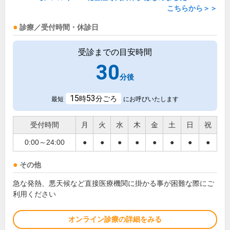
こちらから＞＞
診療／受付時間・休診日
受診までの目安時間
30
分後
15
53
時
分ごろ
最短
にお呼びいたします
受付時間
月
火
水
木
金
土
日
祝
0:00～24:00
●
●
●
●
●
●
●
●
その他
急な発熱、悪天候など直接医療機関に掛かる事が困難な際にご
利用ください
オンライン診療の詳細をみる