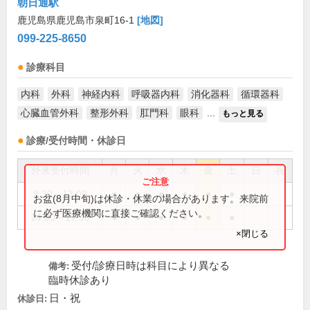
朝日通駅
鹿児島県鹿児島市泉町16-1
[地図]
099-225-8650
診療科目
内科
外科
神経内科
呼吸器内科
消化器科
循環器科
心臓血管外科
整形外科
肛門科
眼科
...
もっと見る
診療/受付時間・休診日
外来受付時間
月
火
水
木
金
土
日
祝
8:30～13:00
●
●
●
●
●
●
お盆(8月中旬)は休診・休業の場合があります。来院前
に必ず医療機関に直接ご確認ください。
14:00～17:30
●
●
●
●
●
●
×閉じる
受付/診療日時は科目により異なる
備考:
臨時休診あり
日・祝
休診日: