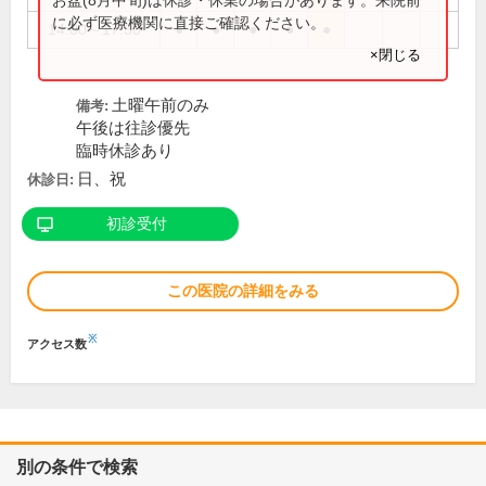
に必ず医療機関に直接ご確認ください。
14:00～17:30
●
●
●
●
●
×閉じる
土曜午前のみ
備考:
午後は往診優先
臨時休診あり
日、祝
休診日:
初診受付
この医院の詳細をみる
※
アクセス数
別の条件で検索