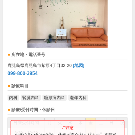
所在地・電話番号
鹿児島県鹿児島市紫原4丁目32-20
[地図]
099-800-3954
診療科目
内科
腎臓内科
糖尿病内科
老年内科
診療/受付時間・休診日
外来受付時間
月
火
水
木
金
土
日
祝
8:30～12:30
●
●
●
●
●
●
お盆(8月中旬)は休診・休業の場合があります。来院前