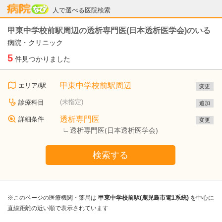
病院なび
人で選べる医院検索
甲東中学校前駅周辺の透析専門医(日本透析医学会)のいる
病院・クリニック
5
件見つかりました
甲東中学校前駅周辺
エリア/駅
変更
(未指定)
診療科目
追加
透析専門医
詳細条件
変更
透析専門医(日本透析医学会)
検索する
※このページの医療機関・薬局は
甲東中学校前駅(鹿児島市電1系統)
を中心に
直線距離の近い順で表示されています