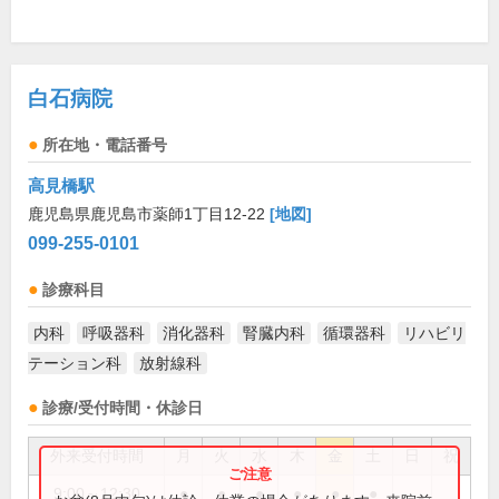
白石病院
所在地・電話番号
高見橋駅
鹿児島県鹿児島市薬師1丁目12-22
[地図]
099-255-0101
診療科目
内科
呼吸器科
消化器科
腎臓内科
循環器科
リハビリ
テーション科
放射線科
診療/受付時間・休診日
外来受付時間
月
火
水
木
金
土
日
祝
9:00～12:30
●
●
●
●
●
●