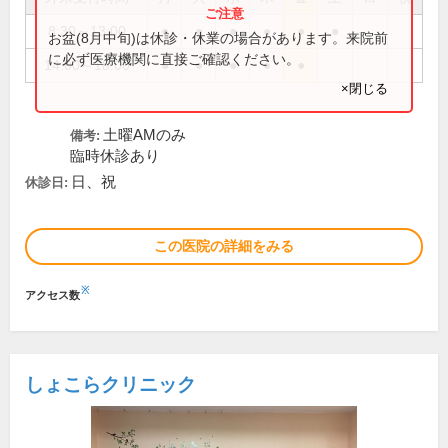
8:30～13:00
●
●
●
●
●
●
お盆(8月中旬)は休診・休業の場合があります。来院前
に必ず医療機関に直接ご確認ください。
14:00～18:00
●
●
●
●
●
×閉じる
土曜AMのみ
備考:
臨時休診あり
日、祝
休診日:
この医院の詳細をみる
※
アクセス数
しょこらクリニック