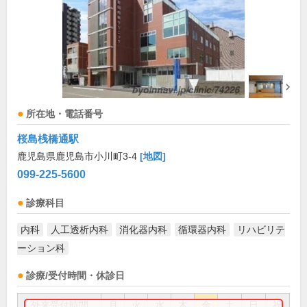
所在地・電話番号
桜島桟橋通駅
鹿児島県鹿児島市小川町3-4
[地図]
099-225-5600
診療科目
内科
人工透析内科
消化器内科
循環器内科
リハビリテ
ーション科
診療/受付時間・休診日
外来受付時間
月
火
水
木
金
土
日
祝