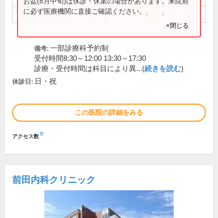
お盆(8月中旬)は休診・休業の場合があります。来院前
に必ず医療機関に直接ご確認ください。
14:00～18:00
●
●
●
●
●
●
×閉じる
一部診療科予約制
備考:
受付時間8:30～12:00 13:30～17:30
診療・受付時間は科目により異...(
続きを読む
)
日・祝
休診日:
この医院の詳細をみる
※
アクセス数
前田内科クリニック