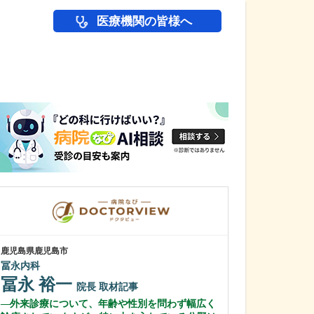
医療機関の皆様へ
医師(ドクター)の
鹿児島県鹿児島市
鹿児島県鹿児島市
冨永内科
植村病院
冨永 裕一
川名 英世
院長
取材記事
外来診療について、年齢や性別を問わず幅広く
貴院は地域の「