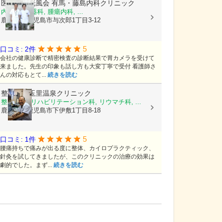
医療法人光風会
有馬・藤島内科クリニック
内科, 消化器科, 腫瘍内科, ...
鹿児島県鹿児島市与次郎1丁目3-12
5
口コミ: 2件
会社の健康診断で精密検査の診断結果で胃カメラを受けて
来ました。先生の印象も話し方も大変丁寧で受付 看護師さ
んの対応もとて...
続きを読む
整形外科玉里温泉クリニック
整形外科, リハビリテーション科, リウマチ科, ...
鹿児島県鹿児島市下伊敷1丁目8-18
5
口コミ: 1件
腰痛持ちで痛みが出る度に整体、カイロプラクティック、
針灸を試してきましたが、このクリニックの治療の効果は
劇的でした。まず...
続きを読む