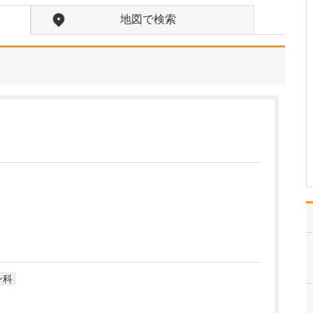
貴院の診療内容を教えてください。
地図で検索
内科・小児科・整形外科
を掲げ、地域に根ざした
総合的な診療を行ってい
ます。風邪や生活習慣病
といった一般内科の疾患
から、外傷や関節・筋肉
の痛みなどの整形外科的
な症状まで幅広く対応し
ており、お子さんからご
高…
>>記事全文を読む
ン科