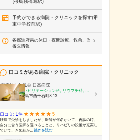
(桜島桟橋通駅)
予約ができる病院・クリニックを探す(甲
東中学校前駅)
各都道府県の休日・夜間診療、救急、当
番医情報
口コミがある病院・クリニック
医療法人仁風会
日高病院
整形外科, リハビリテーション科, リウマチ科, ...
鹿児島県鹿児島市西千石町8-13
5
口コミ: 1件
腰痛で受診をしましたが、医師が何名かいて、再診の時、
自分に合う医師を選べることと、リハビリの設備が充実し
ていて、きめ細か...
続きを読む