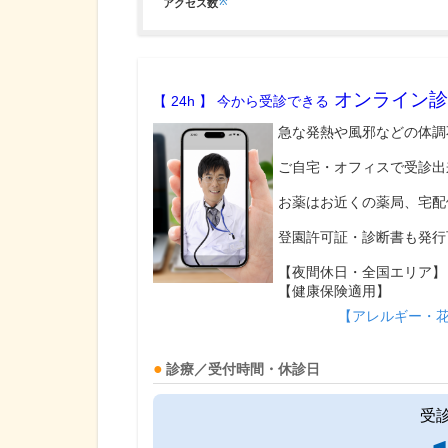
※
アクセス数
オンライン診
【 24h 】 今から受診できる
急な発熱や風邪などの体調
ご自宅・オフィスで受診出
お薬はお近くの薬局、宅配
登園許可証・診断書も発行
【夜間休日・全国エリア】
【健康保険適用】
【アレルギー・
診療／受付時間・休診日
受