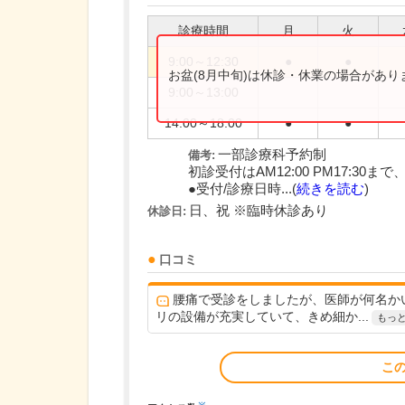
診療時間
月
火
9:00～12:30
●
●
お盆(8月中旬)は休診・休業の場合があ
9:00～13:00
14:00～18:00
●
●
一部診療科予約制
備考:
初診受付はAM12:00 PM17:30まで
●受付/診療日時...(
続きを読む
)
日、祝 ※臨時休診あり
休診日:
口コミ
腰痛で受診をしましたが、医師が何名か
リの設備が充実していて、きめ細か...
もっ
こ