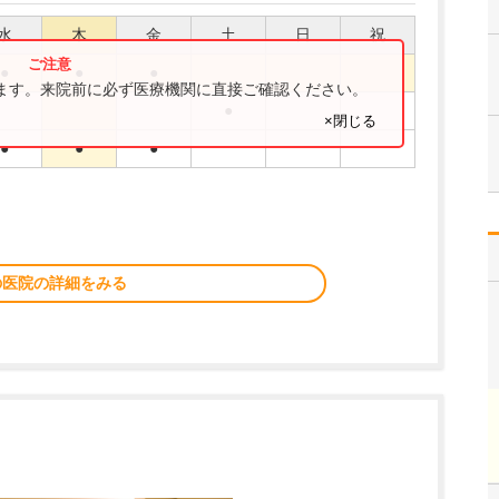
水
木
金
土
日
祝
●
●
●
ります。来院前に必ず医療機関に直接ご確認ください。
●
×閉じる
●
●
●
の医院の詳細をみる