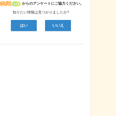
病院なび
からのアンケートにご協力ください。
知りたい情報は見つかりましたか?
はい
いいえ