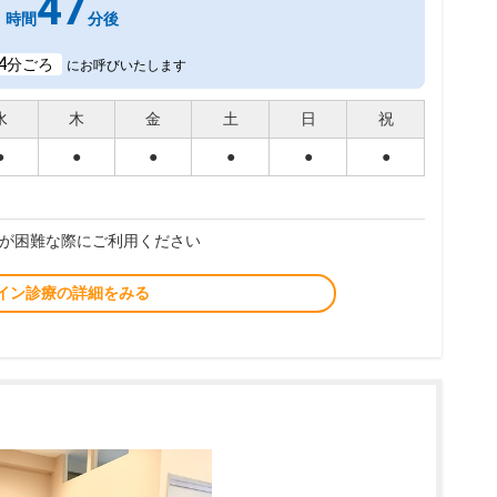
1
47
時間
分後
4
分ごろ
にお呼びいたします
水
木
金
土
日
祝
●
●
●
●
●
●
が困難な際にご利用ください
イン診療の詳細をみる