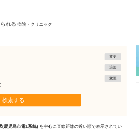
けられる
病院・クリニック
変更
追加
変更
院
検索する
鹿児島県鹿児島市
緑ヶ丘クリニック
新田 翔
院長
(鹿児島市電1系統)
を中心に直線距離の近い順で表示されてい
桂 久和
医師
取材記事