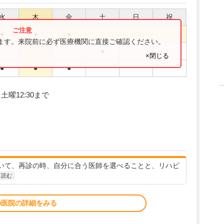
水
木
金
土
日
祝
●
●
●
ります。来院前に必ず医療機関に直接ご確認ください。
●
×閉じる
●
●
●
、土曜12:30まで
いて、再診の時、自分に合う医師を選べることと、リハビ
と読む
の医院の詳細をみる