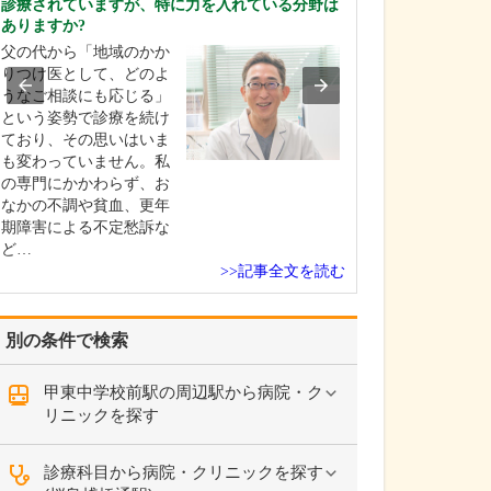
診療されていますが、特に力を入れている分野は
ですね。
ありますか?
「どんな病気や
父の代から「地域のかか
まずに年中無休
りつけ医として、どのよ
という初代理事
うなご相談にも応じる」
シーを受け継ぎ
という姿勢で診療を続け
手が動かなくな
ており、その思いはいま
「頬が腫れて痛
も変わっていません。私
った当院では専
の専門にかかわらず、お
者さんも応急的
なかの不調や貧血、更年
し、速やかに近
期障害による不定愁訴な
医をご…
ど…
>>記事全文を読む
別の条件で検索
甲東中学校前駅の周辺駅から病院・ク
リニックを探す
診療科目から病院・クリニックを探す