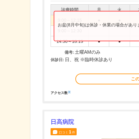
診療時間
月
火
9:00～12:15
●
●
お盆(8月中旬)は休診・休業の場合があ
9:00～12:30
14:30～18:15
●
●
土曜AMのみ
備考:
日、祝 ※臨時休診あり
休診日:
こ
※
アクセス数
日高病院
1
口コミ
件