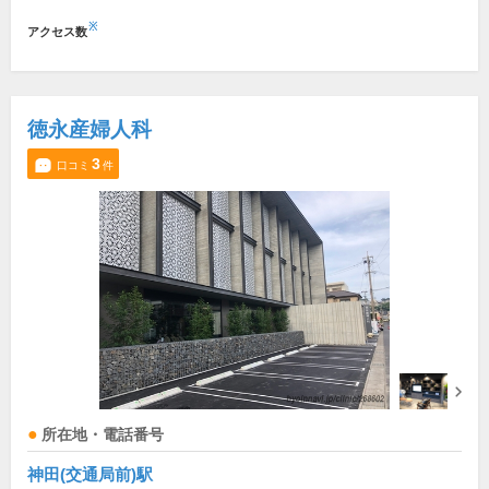
※
アクセス数
徳永産婦人科
3
口コミ
件
所在地・電話番号
神田(交通局前)駅