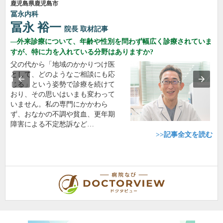
鹿児島県鹿児島市
冨永内科
冨永 裕一
院長
取材記事
外来診療について、年齢や性別を問わず幅広く診療されていま
すが、特に力を入れている分野はありますか?
父の代から「地域のかかりつけ医
として、どのようなご相談にも応
じる」という姿勢で診療を続けて
おり、その思いはいまも変わって
いません。私の専門にかかわら
ず、おなかの不調や貧血、更年期
障害による不定愁訴など…
>>記事全文を読む