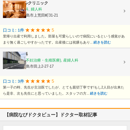
平野エンゼルクリニック
産婦人科, 産科, 婦人科
鹿児島県鹿児島市上荒田町31-21
5
口コミ: 1件
里帰り出産で利用しました。部屋も可愛らしいので病院にいるという感覚があ
まり無く過ごしやすかったです。出産後には祝膳もあり...
続きを読む
徳永産婦人科
産科, 婦人科(不妊治療・生殖医療), 産婦人科
鹿児島県鹿児島市田上2-27-17
5
口コミ: 3件
第一子の時、先生が主治医でしたが、とても親切丁寧です!もし2人目が出来た
ら是非、次も先生にと思っていました。スタッフの方...
続きを読む
【病院なびドクタビュー】ドクター取材記事