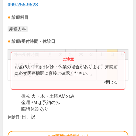
099-255-9528
診療科目
産婦人科
診療/受付時間・休診日
外来受付時間
月
火
水
木
金
土
日
祝
9:00～11:30
●
●
●
●
●
●
お盆(8月中旬)は休診・休業の場合があります。来院前
に必ず医療機関に直接ご確認ください。
14:00～17:30
●
●
●
×閉じる
火・木・土曜AMのみ
備考:
金曜PMは予約のみ
臨時休診あり
日、祝
休診日: