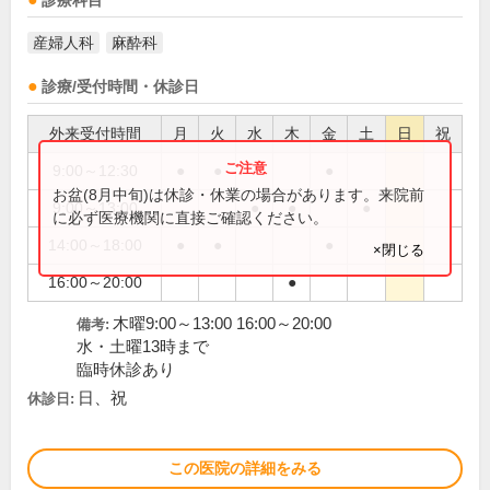
診療科目
産婦人科
麻酔科
診療/受付時間・休診日
外来受付時間
月
火
水
木
金
土
日
祝
9:00～12:30
●
●
●
お盆(8月中旬)は休診・休業の場合があります。来院前
9:00～13:00
●
●
●
に必ず医療機関に直接ご確認ください。
14:00～18:00
●
●
●
×閉じる
16:00～20:00
●
木曜9:00～13:00 16:00～20:00
備考:
水・土曜13時まで
臨時休診あり
日、祝
休診日:
この医院の詳細をみる