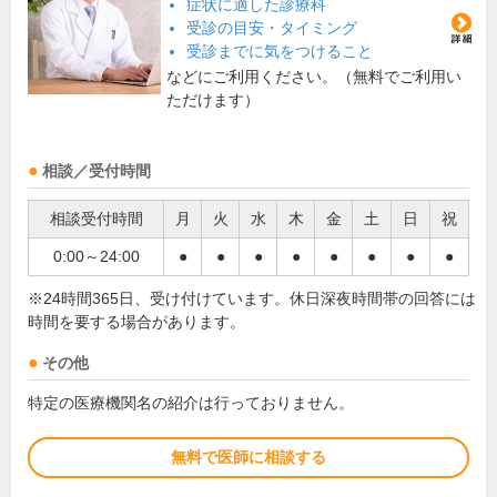
症状に適した診療科
受診の目安・タイミング
受診までに気をつけること
などにご利用ください。（無料でご利用い
ただけます）
相談／受付時間
相談受付時間
月
火
水
木
金
土
日
祝
0:00～24:00
●
●
●
●
●
●
●
●
※24時間365日、受け付けています。休日深夜時間帯の回答には
時間を要する場合があります。
その他
特定の医療機関名の紹介は行っておりません。
無料で医師に相談する