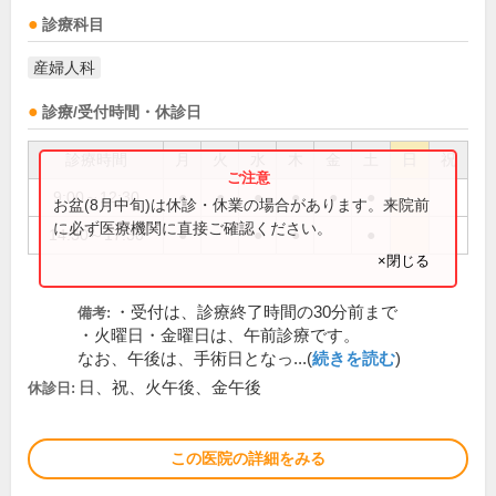
診療科目
産婦人科
診療/受付時間・休診日
診療時間
月
火
水
木
金
土
日
祝
9:00～12:30
●
●
●
●
●
●
お盆(8月中旬)は休診・休業の場合があります。来院前
に必ず医療機関に直接ご確認ください。
14:30～17:30
●
●
●
●
×閉じる
・受付は、診療終了時間の30分前まで
備考:
・火曜日・金曜日は、午前診療です。
なお、午後は、手術日となっ...(
続きを読む
)
日、祝、火午後、金午後
休診日:
この医院の詳細をみる