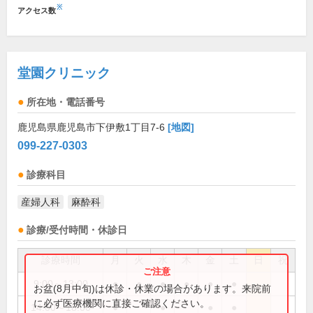
※
アクセス数
堂園クリニック
所在地・電話番号
鹿児島県鹿児島市下伊敷1丁目7-6
[地図]
099-227-0303
診療科目
産婦人科
麻酔科
診療/受付時間・休診日
診療時間
月
火
水
木
金
土
日
祝
9:00～13:00
●
●
●
●
●
●
お盆(8月中旬)は休診・休業の場合があります。来院前
に必ず医療機関に直接ご確認ください。
14:00～18:00
●
●
●
●