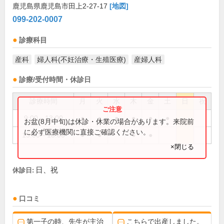
鹿児島県鹿児島市田上2-27-17
[地図]
099-202-0007
診療科目
産科
婦人科(不妊治療・生殖医療)
産婦人科
診療/受付時間・休診日
診療時間
月
火
水
木
金
土
日
祝
9:00～13:00
●
●
●
●
●
●
お盆(8月中旬)は休診・休業の場合があります。来院前
に必ず医療機関に直接ご確認ください。
15:00～18:00
●
●
●
●
×閉じる
日、祝
休診日:
口コミ
第一子の時、先生が主治
こちらで出産しました。