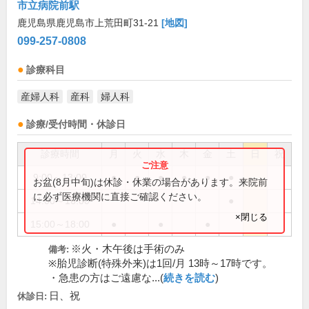
市立病院前駅
鹿児島県鹿児島市上荒田町31-21
[地図]
099-257-0808
診療科目
産婦人科
産科
婦人科
診療/受付時間・休診日
診療時間
月
火
水
木
金
土
日
祝
9:00～13:00
●
●
●
●
●
●
お盆(8月中旬)は休診・休業の場合があります。来院前
に必ず医療機関に直接ご確認ください。
14:00～16:00
●
×閉じる
15:00～18:00
●
●
●
※火・木午後は手術のみ
備考:
※胎児診断(特殊外来)は1回/月 13時～17時です。
・急患の方はご遠慮な...(
続きを読む
)
日、祝
休診日: