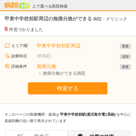
病院なび
人で選べる医院検索
甲東中学校前駅周辺の無痛分娩ができる
病院・クリニック
6
件見つかりました
甲東中学校前駅周辺
エリア/駅
変更
(未指定)
診療科目
追加
無痛分娩
詳細条件
変更
無痛分娩ができる病院
検索する
※このページの医療機関・薬局は
甲東中学校前駅(鹿児島市電1系統)
を中心に
直線距離の近い順で表示されています