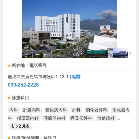
所在地・電話番号
鹿児島県鹿児島市与次郎1-13-1
[地図]
099-252-2228
診療科目
内科
肝臓内科
糖尿病内科
外科
消化器外科
消化器内
科
循環器内科
呼吸器内科
呼吸器外科
放射線科
...
もっと見る
診療/受付時間・休診日