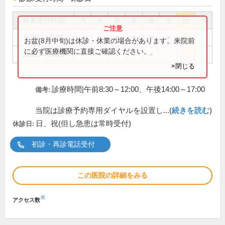
外来受付時間
月
火
水
木
金
土
日
祝
8:00～11:30
●
●
●
●
●
●
お盆(8月中旬)は休診・休業の場合があります。来院前
に必ず医療機関に直接ご確認ください。
13:00～17:00
●
●
●
●
●
×閉じる
診療時間|午前8:30～12:00、午後14:00～17:00
備考:
当院は診療予約専用ダイヤルを設置し...(
続きを読む
)
日、祝(但し急患は常時受付)
休診日:
初診・再診電話受付
この医院の詳細をみる
※
アクセス数