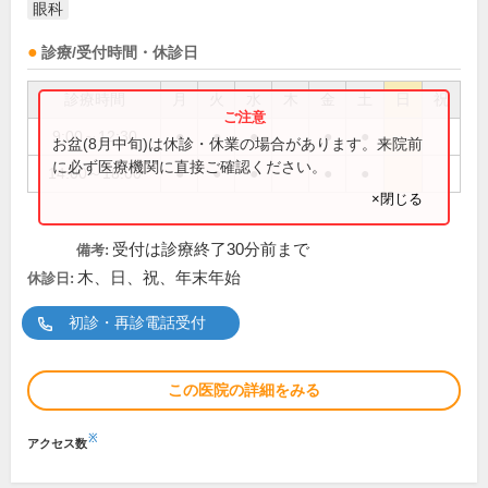
眼科
診療/受付時間・休診日
診療時間
月
火
水
木
金
土
日
祝
9:00～12:30
●
●
●
●
●
お盆(8月中旬)は休診・休業の場合があります。来院前
に必ず医療機関に直接ご確認ください。
14:00～18:00
●
●
●
●
●
×閉じる
受付は診療終了30分前まで
備考:
木、日、祝、年末年始
休診日:
初診・再診電話受付
この医院の詳細をみる
※
アクセス数