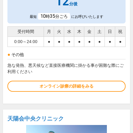
12
分後
10
35
時
分ごろ
最短
にお呼びいたします
受付時間
月
火
水
木
金
土
日
祝
0:00～24:00
●
●
●
●
●
●
●
●
その他
急な発熱、悪天候など直接医療機関に掛かる事が困難な際にご
利用ください
オンライン診療の詳細をみる
天陽会中央クリニック