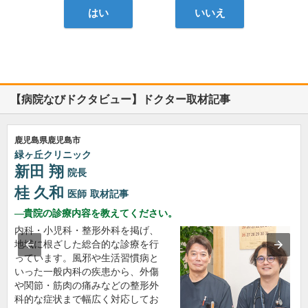
はい
いいえ
【病院なびドクタビュー】ドクター取材記事
鹿児島県鹿児島市
緑ヶ丘クリニック
新田 翔
院長
桂 久和
医師
取材記事
貴院の診療内容を教えてください。
内科・小児科・整形外科を掲げ、
地域に根ざした総合的な診療を行
っています。風邪や生活習慣病と
いった一般内科の疾患から、外傷
や関節・筋肉の痛みなどの整形外
科的な症状まで幅広く対応してお