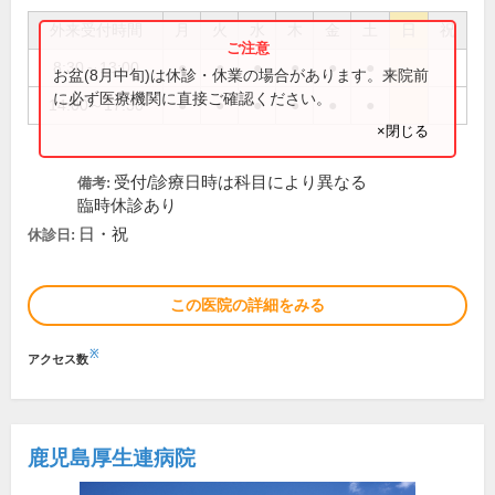
外来受付時間
月
火
水
木
金
土
日
祝
8:30～13:00
●
●
●
●
●
●
お盆(8月中旬)は休診・休業の場合があります。来院前
に必ず医療機関に直接ご確認ください。
14:00～17:30
●
●
●
●
●
●
×閉じる
受付/診療日時は科目により異なる
備考:
臨時休診あり
日・祝
休診日:
この医院の詳細をみる
※
アクセス数
鹿児島厚生連病院