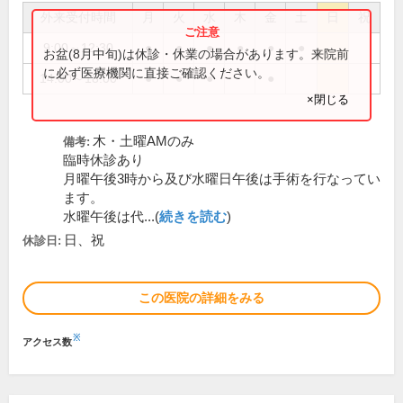
外来受付時間
月
火
水
木
金
土
日
祝
9:00～12:30
●
●
●
●
●
●
お盆(8月中旬)は休診・休業の場合があります。来院前
に必ず医療機関に直接ご確認ください。
14:00～18:00
●
●
●
●
×閉じる
木・土曜AMのみ
備考:
臨時休診あり
月曜午後3時から及び水曜日午後は手術を行なってい
ます。
水曜午後は代...(
続きを読む
)
日、祝
休診日:
この医院の詳細をみる
※
アクセス数