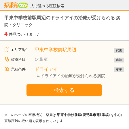
病院なび
人で選べる医院検索
甲東中学校前駅周辺のドライアイの治療が受けられる
病
院・クリニック
4
件見つかりました
甲東中学校前駅周辺
エリア/駅
変更
(未指定)
診療科目
追加
ドライアイ
詳細条件
変更
ドライアイの治療が受けられる病院
検索する
※このページの医療機関・薬局は
甲東中学校前駅(鹿児島市電1系統)
を中心に
直線距離の近い順で表示されています