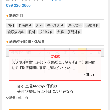
099-226-2600
診療科目
内科
血液内科
外科
消化器外科
消化器科
循環器科
糖尿病内科
眼科
放射線科
大腸・肛門外科
診療/受付時間・休診日
外来受付時間
月
火
水
木
金
土
日
祝
8:30～12:30
●
●
●
●
●
●
お盆(8月中旬)は休診・休業の場合があります。来院前
に必ず医療機関に直接ご確認ください。
14:00～17:30
●
●
●
●
●
×閉じる
土曜AMのみ/予約制
備考:
受付/診療日時は科目により異なる
日、祝
休診日: