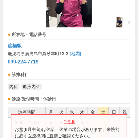
所在地・電話番号
涙橋駅
鹿児島県鹿児島市真砂本町13-3
[地図]
099-224-7719
診療科目
内科
血液内科
診療/受付時間・休診日
診療時間
月
火
水
木
金
土
日
祝
9:00～12:00
●
●
●
●
お盆(8月中旬)は休診・休業の場合があります。来院前
9:00～12:15
●
に必ず医療機関に直接ご確認ください。