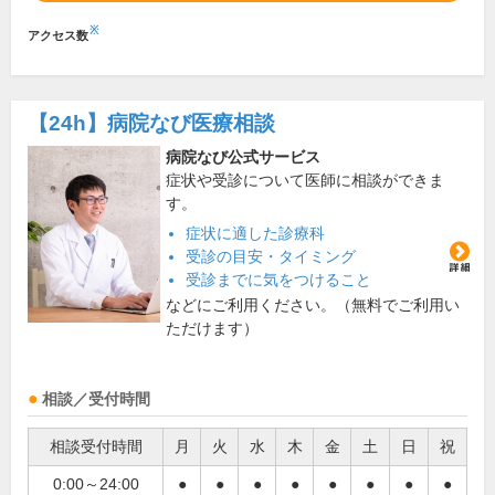
※
アクセス数
【24h】
病院なび医療相談
病院なび公式サービス
症状や受診について医師に相談ができま
す。
症状に適した診療科
受診の目安・タイミング
受診までに気をつけること
などにご利用ください。（無料でご利用い
ただけます）
相談／受付時間
相談受付時間
月
火
水
木
金
土
日
祝
0:00～24:00
●
●
●
●
●
●
●
●