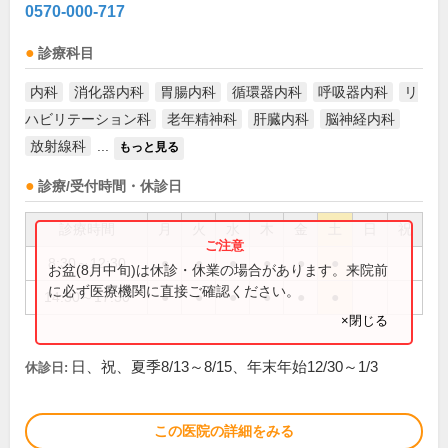
0570-000-717
診療科目
内科
消化器内科
胃腸内科
循環器内科
呼吸器内科
リ
ハビリテーション科
老年精神科
肝臓内科
脳神経内科
放射線科
...
もっと見る
診療/受付時間・休診日
診療時間
月
火
水
木
金
土
日
祝
8:30～12:30
●
●
●
●
●
●
お盆(8月中旬)は休診・休業の場合があります。来院前
に必ず医療機関に直接ご確認ください。
14:30～17:30
●
●
●
●
●
●
×閉じる
日、祝、夏季8/13～8/15、年末年始12/30～1/3
休診日:
この医院の詳細をみる