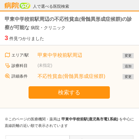
病院なび
人で選べる医院検索
甲東中学校前駅周辺の不応性貧血(骨髄異形成症候群)の診
察が可能な
病院・クリニック
3
件見つかりました
甲東中学校前駅周辺
エリア/駅
変更
(未指定)
診療科目
追加
不応性貧血(骨髄異形成症候群)
詳細条件
変更
検索する
※このページの医療機関・薬局は
甲東中学校前駅(鹿児島市電1系統)
を中心に
直線距離の近い順で表示されています