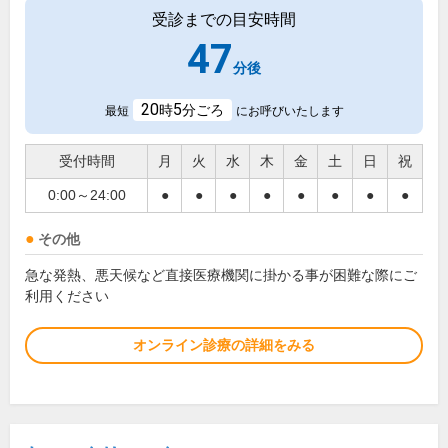
受診までの目安時間
47
分後
20
5
時
分ごろ
最短
にお呼びいたします
受付時間
月
火
水
木
金
土
日
祝
0:00～24:00
●
●
●
●
●
●
●
●
その他
急な発熱、悪天候など直接医療機関に掛かる事が困難な際にご
利用ください
オンライン診療の詳細をみる