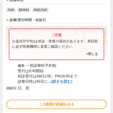
診療科目
内科
精神科
神経内科
診療/受付時間・休診日
外来受付時間
月
火
水
木
金
土
日
祝
9:00～12:00
●
●
●
●
●
●
お盆(8月中旬)は休診・休業の場合があります。来院前
に必ず医療機関に直接ご確認ください。
13:30～17:00
●
●
●
●
●
●
×閉じる
一部診療科予約制
備考:
受付は8:40開始
初診受付はAM11:00、PM16:00まで
診療日時は科目に...(
続きを読む
)
日、祝
休診日:
この医院の詳細をみる