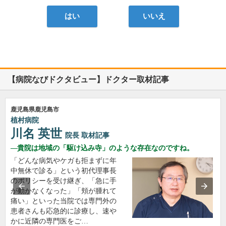
はい
いいえ
【病院なびドクタビュー】ドクター取材記事
鹿児島県鹿児島市
植村病院
川名 英世
院長
取材記事
貴院は地域の「駆け込み寺」のような存在なのですね。
「どんな病気やケガも拒まずに年
中無休で診る」という初代理事長
のポリシーを受け継ぎ、「急に手
が動かなくなった」「頬が腫れて
痛い」といった当院では専門外の
患者さんも応急的に診療し、速や
かに近隣の専門医をご…