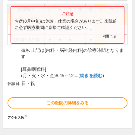
診療時間
月
火
水
木
金
土
日
祝
8:30～12:30
●
お盆(8月中旬)は休診・休業の場合があります。来院前
に必ず医療機関に直接ご確認ください。
8:45～12:30
●
●
●
●
●
×閉じる
14:00～17:00
●
●
●
●
上記は[内科・脳神経内科]の診療時間となりま
備考:
す
[耳鼻咽喉科]
(月・火・水・金)8:45～12:...(
続きを読む
)
日・祝
休診日:
この医院の詳細をみる
※
アクセス数