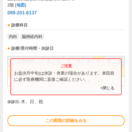
2階
[地図]
099-201-6137
診療科目
内科
脳神経内科
診療/受付時間・休診日
診療時間
月
火
水
木
金
土
日
祝
9:00～13:30
●
●
●
●
●
お盆(8月中旬)は休診・休業の場合があります。来院前
に必ず医療機関に直接ご確認ください。
15:00～19:00
●
●
●
●
●
×閉じる
木、日、祝
休診日:
この医院の詳細をみる