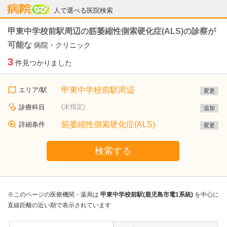
病院なび
人で選べる医院検索
甲東中学校前駅周辺の筋萎縮性側索硬化症(ALS)の診察が
可能な
病院・クリニック
3
件見つかりました
甲東中学校前駅周辺
エリア/駅
変更
(未指定)
診療科目
追加
筋萎縮性側索硬化症(ALS)
詳細条件
変更
検索する
※このページの医療機関・薬局は
甲東中学校前駅(鹿児島市電1系統)
を中心に
直線距離の近い順で表示されています