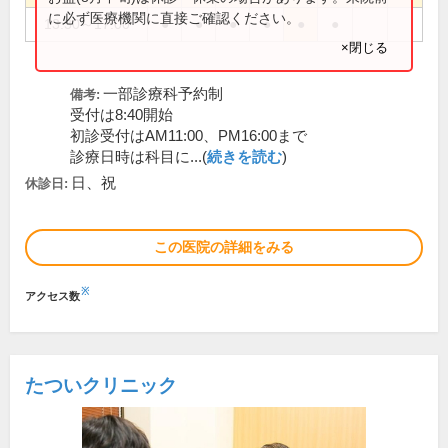
に必ず医療機関に直接ご確認ください。
13:30～17:00
●
●
●
●
●
●
×閉じる
一部診療科予約制
備考:
受付は8:40開始
初診受付はAM11:00、PM16:00まで
診療日時は科目に...(
続きを読む
)
日、祝
休診日:
この医院の詳細をみる
※
アクセス数
たついクリニック