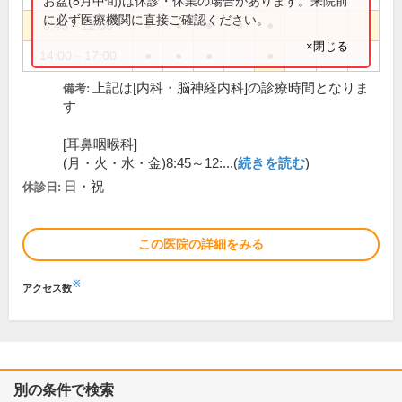
お盆(8月中旬)は休診・休業の場合があります。来院前
に必ず医療機関に直接ご確認ください。
8:45～12:30
●
●
●
●
●
×閉じる
14:00～17:00
●
●
●
●
上記は[内科・脳神経内科]の診療時間となりま
備考:
す
[耳鼻咽喉科]
(月・火・水・金)8:45～12:...(
続きを読む
)
日・祝
休診日:
この医院の詳細をみる
※
アクセス数
別の条件で検索