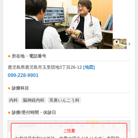
所在地・電話番号
鹿児島県鹿児島市玉里団地3丁目26-12
[地図]
099-228-9901
診療科目
内科
脳神経内科
耳鼻いんこう科
診療/受付時間・休診日
診療時間
月
火
水
木
金
土
日
祝
8:30～12:30
●