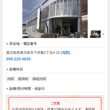
所在地・電話番号
鹿児島県鹿児島市下伊敷2丁目4-15
[地図]
099-220-4645
診療科目
内科
精神科
神経内科
診療/受付時間・休診日
外来受付時間
月
火
水
木
金
土
日
祝
9:00～12:00
●
●
●
●
●
●
お盆(8月中旬)は休診・休業の場合があります。来院前