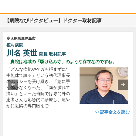
【病院なびドクタビュー】ドクター取材記事
鹿児島県鹿児島市
植村病院
川名 英世
院長
取材記事
貴院は地域の「駆け込み寺」のような存在なのですね。
「どんな病気やケガも拒まずに年
中無休で診る」という初代理事長
のポリシーを受け継ぎ、「急に手
が動かなくなった」「頬が腫れて
痛い」といった当院では専門外の
患者さんも応急的に診療し、速や
かに近隣の専門医をご…
>>記事全文を読む