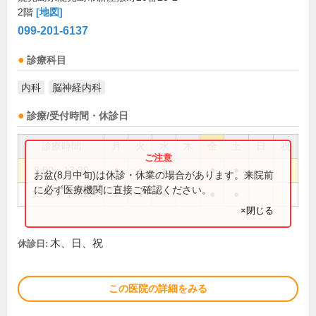
2階
[地図]
099-201-6137
診療科目
内科
脳神経内科
診療/受付時間・休診日
診療時間
月
火
水
木
金
土
日
祝
9:00～13:30
●
●
●
●
●
お盆(8月中旬)は休診・休業の場合があります。来院前
に必ず医療機関に直接ご確認ください。
15:00～19:00
●
●
●
●
●
×閉じる
木、日、祝
休診日:
この医院の詳細をみる