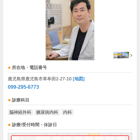
所在地・電話番号
鹿児島県鹿児島市草牟田2-27-10
[地図]
099-295-6773
診療科目
脳神経外科
糖尿病内科
内科
診療/受付時間・休診日
診療時間
月
火
水
木
金
土
日
祝