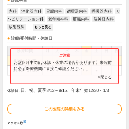
診療科目
内科
消化器内科
胃腸内科
循環器内科
呼吸器内科
リ
ハビリテーション科
老年精神科
肝臓内科
脳神経内科
放射線科
...
もっと見る
診療/受付時間・休診日
診療時間
月
火
水
木
金
土
日
祝
8:30～12:30
●
●
●
●
●
●
お盆(8月中旬)は休診・休業の場合があります。来院前
に必ず医療機関に直接ご確認ください。
14:30～17:30
●
●
●
●
●
●
×閉じる
日、祝、夏季8/13～8/15、年末年始12/30～1/3
休診日:
この医院の詳細をみる
※
アクセス数