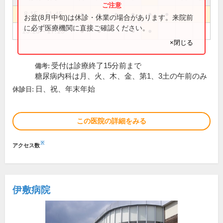
8:15～11:45
●
●
●
●
●
●
お盆(8月中旬)は休診・休業の場合があります。来院前
に必ず医療機関に直接ご確認ください。
13:15～17:15
●
●
●
●
×閉じる
受付は診療終了15分前まで
備考:
糖尿病内科は月、火、木、金、第1、3土の午前のみ
日、祝、年末年始
休診日:
この医院の詳細をみる
※
アクセス数
伊敷病院