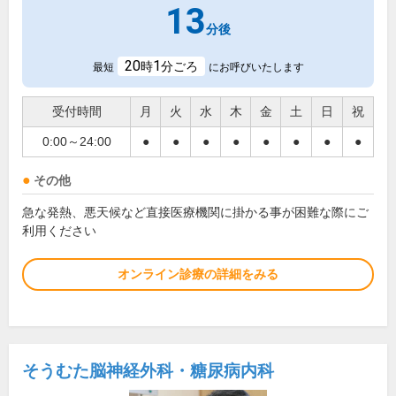
13
分後
20
1
時
分ごろ
最短
にお呼びいたします
受付時間
月
火
水
木
金
土
日
祝
0:00～24:00
●
●
●
●
●
●
●
●
その他
急な発熱、悪天候など直接医療機関に掛かる事が困難な際にご
利用ください
オンライン診療の詳細をみる
そうむた脳神経外科・糖尿病内科