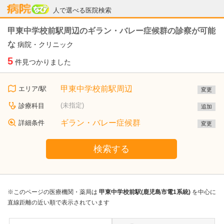
病院なび
人で選べる医院検索
甲東中学校前駅周辺のギラン・バレー症候群の診察が可能
な
病院・クリニック
5
件見つかりました
甲東中学校前駅周辺
エリア/駅
変更
(未指定)
診療科目
追加
ギラン・バレー症候群
詳細条件
変更
検索する
※このページの医療機関・薬局は
甲東中学校前駅(鹿児島市電1系統)
を中心に
直線距離の近い順で表示されています