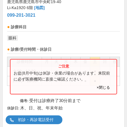
鹿児島県鹿児島市中央町19-40
Li-Ka1920 6階
[地図]
099-201-3021
診療科目
眼科
診療/受付時間・休診日
診療時間
月
火
水
木
金
土
日
祝
9:00～12:30
●
●
●
●
●
お盆(8月中旬)は休診・休業の場合があります。来院前
に必ず医療機関に直接ご確認ください。
14:00～18:00
●
●
●
●
●
×閉じる
受付は診療終了30分前まで
備考:
木、日、祝、年末年始
休診日:
初診・再診電話受付