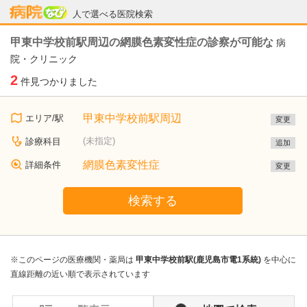
病院なび
人で選べる医院検索
甲東中学校前駅周辺の網膜色素変性症の診察が可能な
病
院・クリニック
2
件見つかりました
甲東中学校前駅周辺
エリア/駅
変更
(未指定)
診療科目
追加
網膜色素変性症
詳細条件
変更
検索する
※このページの医療機関・薬局は
甲東中学校前駅(鹿児島市電1系統)
を中心に
直線距離の近い順で表示されています