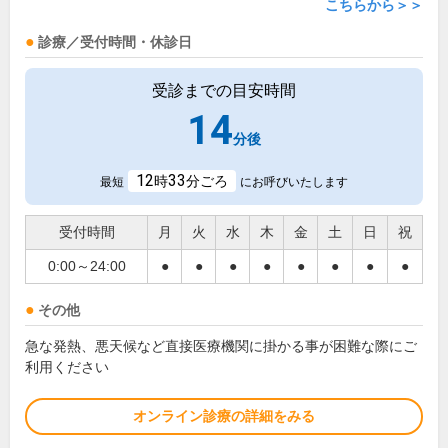
こちらから＞＞
診療／受付時間・休診日
受診までの目安時間
14
分後
12
33
時
分ごろ
最短
にお呼びいたします
受付時間
月
火
水
木
金
土
日
祝
0:00～24:00
●
●
●
●
●
●
●
●
その他
急な発熱、悪天候など直接医療機関に掛かる事が困難な際にご
利用ください
オンライン診療の詳細をみる