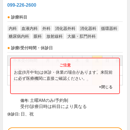
099-226-2600
診療科目
内科
血液内科
外科
消化器外科
消化器科
循環器科
糖尿病内科
眼科
放射線科
大腸・肛門外科
診療/受付時間・休診日
外来受付時間
月
火
水
木
金
土
日
祝
8:30～12:30
●
●
●
●
●
●
お盆(8月中旬)は休診・休業の場合があります。来院前
に必ず医療機関に直接ご確認ください。
14:00～17:30
●
●
●
●
●
×閉じる
土曜AMのみ/予約制
備考:
受付/診療日時は科目により異なる
日、祝
休診日: