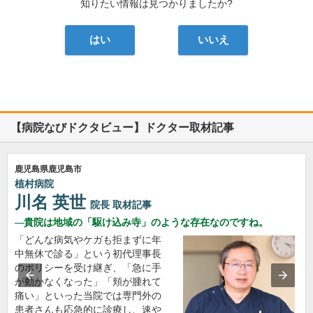
知りたい情報は見つかりましたか?
はい
いいえ
【病院なびドクタビュー】ドクター取材記事
鹿児島県鹿児島市
植村病院
川名 英世
院長
取材記事
貴院は地域の「駆け込み寺」のような存在なのですね。
「どんな病気やケガも拒まずに年
中無休で診る」という初代理事長
のポリシーを受け継ぎ、「急に手
が動かなくなった」「頬が腫れて
痛い」といった当院では専門外の
患者さんも応急的に診療し、速や