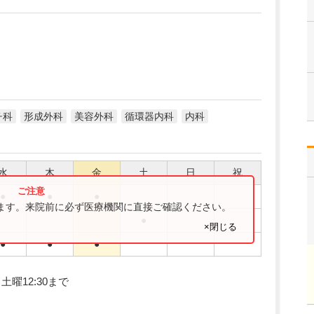
チ科
形成外科
美容外科
循環器内科
内科
水
木
金
土
日
祝
●
●
●
ります。来院前に必ず医療機関に直接ご確認ください。
●
×閉じる
●
●
●
、土曜12:30まで