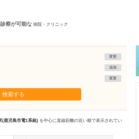
の診察が可能な
病院・クリニック
変更
追加
変更
検索する
鹿児島県鹿児島市
あいろ歯科医院
(鹿児島市電1系統)
を中心に直線距離の近い順で表示されてい
小濱 文色
院長
取材記事
歯科医師を志したきっかけを教えてください。