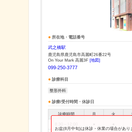
所在地・電話番号
武之橋駅
鹿児島県鹿児島市高麗町26番22号
On Your Mark 高麗3F
[地図]
099-250-3777
診療科目
整形外科
診療/受付時間・休診日
診療時間
月
火
8:30～12:00
●
●
お盆(8月中旬)は休診・休業の場合があ