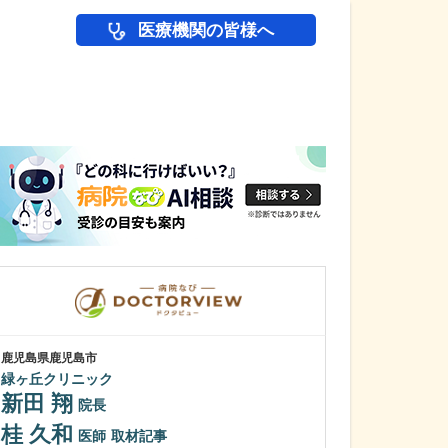
医療機関の皆様へ
医師(ドクター)の
鹿児島県鹿児島市
鹿児島県鹿児島市
緑ヶ丘クリニック
植村病院
新田 翔
川名 英世
院長
桂 久和
貴院は地域の「
医師
取材記事