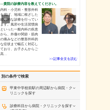
ですね。
貴院の診療内容を教えてください。
「どんな病気や
内科・小児科・整形外科
まずに年中無休
を掲げ、地域に根ざした
という初代理事
総合的な診療を行ってい
シーを受け継ぎ
ます。風邪や生活習慣病
手が動かなくな
といった一般内科の疾患
「頬が腫れて痛
から、外傷や関節・筋肉
った当院では専
の痛みなどの整形外科的
者さんも応急的
な症状まで幅広く対応し
し、速やかに近
ており、お子さんからご
医をご…
高…
>>記事全文を読む
別の条件で検索
甲東中学校前駅の周辺駅から病院・ク
リニックを探す
診療科目から病院・クリニックを探す