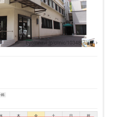
ン科
水
木
金
土
日
祝