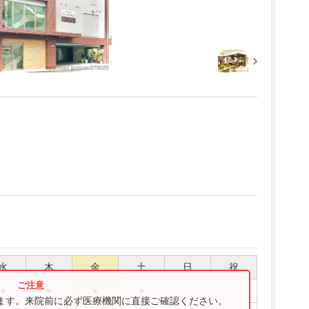
水
木
金
土
日
祝
●
●
●
●
ります。来院前に必ず医療機関に直接ご確認ください。