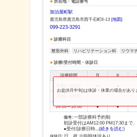
所在地・電話番号
加治屋町駅
鹿児島県鹿児島市西千石町8-13
[地図]
099-223-3291
診療科目
整形外科
リハビリテーション科
リウマ
診療/受付時間・休診日
診療時間
月
火
9:00～12:30
●
●
お盆(8月中旬)は休診・休業の場合があ
9:00～13:00
14:00～18:00
●
●
一部診療科予約制
備考:
初診受付はAM12:00 PM17:30まで
●受付/診療日時...(
続きを読む
)
日、祝 ※臨時休診あり
休診日: