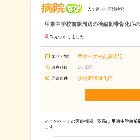
病院なび
人で選べる医院検索
甲東中学校前駅周辺の後縦靭帯骨化症
4
件見つかりました
甲東中学校前駅周辺
エリア/駅
(未指定)
診療科目
後縦靭帯骨化症
詳細条件
※このページの医療機関・薬局は
甲東中学校前駅
ます