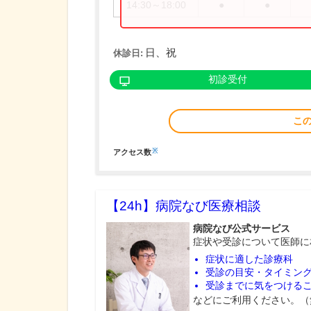
14:30～18:00
●
●
日、祝
休診日:
初診受付
こ
※
アクセス数
【24h】
病院なび医療相談
病院なび公式サービス
症状や受診について医師に
症状に適した診療科
受診の目安・タイミン
受診までに気をつける
などにご利用ください。（