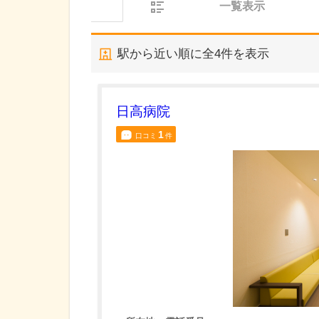
一覧表示
駅から近い順に全
4
件を表示
日高病院
1
口コミ
件