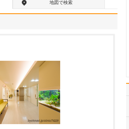
地図で検索
中学生のときに出会った
女性の歯科医師に憧れた
ことです。幼い頃は「歯
科医師は男性がする仕
事」というイメージをも
っていたのですが、その
先生の治療を受けたこと
で認識が変わりました。
子どもにとって歯科医院
は敬…
>>記事全文を読む