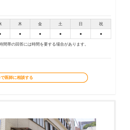
水
木
金
土
日
祝
●
●
●
●
●
●
夜時間帯の回答には時間を要する場合があります。
料で医師に相談する