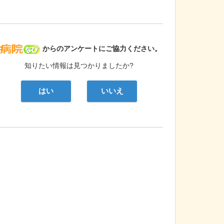
病院なび
からのアンケートにご協力ください。
知りたい情報は見つかりましたか?
はい
いいえ