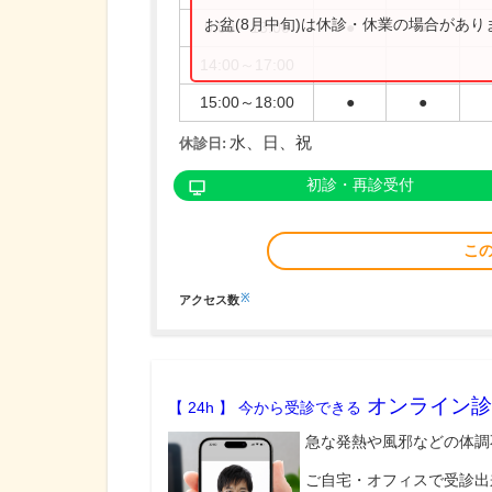
お盆(8月中旬)は休診・休業の場合があ
9:00～13:00
●
●
14:00～17:00
15:00～18:00
●
●
水、日、祝
休診日:
初診・再診受付
こ
※
アクセス数
オンライン診
【 24h 】 今から受診できる
急な発熱や風邪などの体調
ご自宅・オフィスで受診出