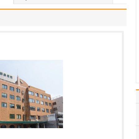
患者さんは、抱えている
お悩みをなんとかしたい
という思いで受診されて
いますので、ご期待に応
えられるよう、患者さん
お一人ひとりに真摯に向
き合い、お悩みの解決に
結びつくような対応を心
がけて診療にあたってい
ま…
>>記事全文を読む