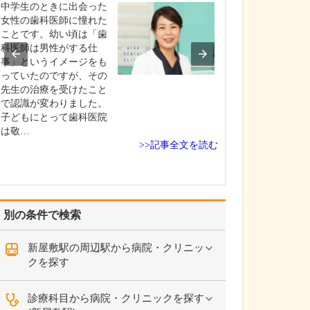
診療されていま
中学生のときに出会った
ありますか?
女性の歯科医師に憧れた
父の代から「地
ことです。幼い頃は「歯
りつけ医として
科医師は男性がする仕
うなご相談にも
事」というイメージをも
という姿勢で診
っていたのですが、その
ており、その思
先生の治療を受けたこと
も変わっていま
で認識が変わりました。
の専門にかかわ
子どもにとって歯科医院
なかの不調や貧
は敬…
期障害による不
>>記事全文を読む
ど…
別の条件で検索
新屋敷駅の周辺駅から病院・クリニッ
クを探す
診療科目から病院・クリニックを探す