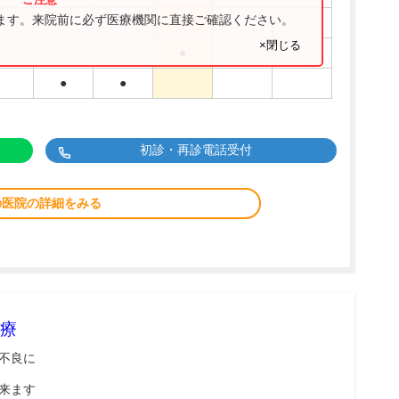
ります。来院前に必ず医療機関に直接ご確認ください。
●
●
×閉じる
●
●
●
初診・再診電話受付
の医院の詳細をみる
療
不良に
来ます