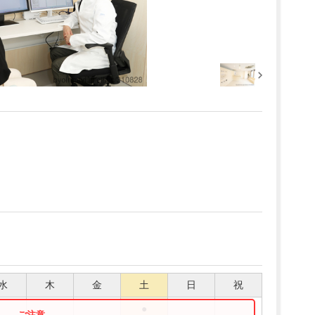
水
木
金
土
日
祝
●