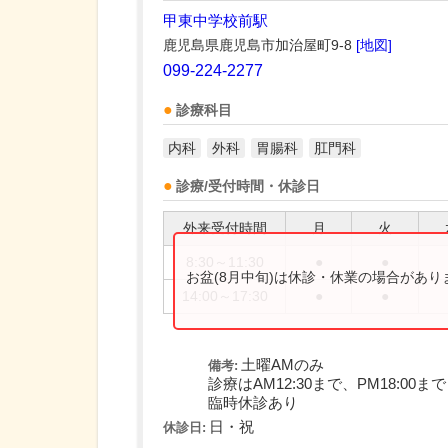
甲東中学校前駅
鹿児島県鹿児島市加治屋町9-8
[地図]
099-224-2277
診療科目
内科
外科
胃腸科
肛門科
診療/受付時間・休診日
外来受付時間
月
火
8:30～11:30
●
●
お盆(8月中旬)は休診・休業の場合があ
14:00～17:30
●
●
土曜AMのみ
備考:
診療はAM12:30まで、PM18:00まで
臨時休診あり
日・祝
休診日: