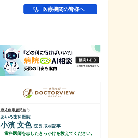
医療機関の皆様へ
医師(ドクター)の
鹿児島県鹿児島市
鹿児島県鹿児島市
あいろ歯科医院
冨永内科
小濱 文色
冨永 裕一
院長
取材記事
歯科医師を志したきっかけを教えてください。
外来診療につい