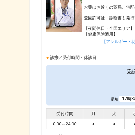
お薬はお近くの薬局、宅配
登園許可証・診断書も発行
【夜間休日・全国エリア】
【健康保険適用】
【アレルギー・
診療／受付時間・休診日
受
12
3
時
最短
受付時間
月
火
0:00～24:00
●
●