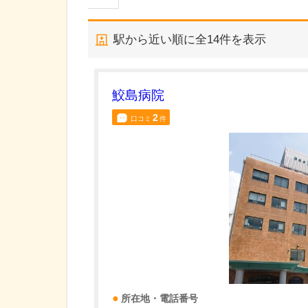
駅から近い順に全
14
件を表示
鮫島病院
2
口コミ
件
所在地・電話番号