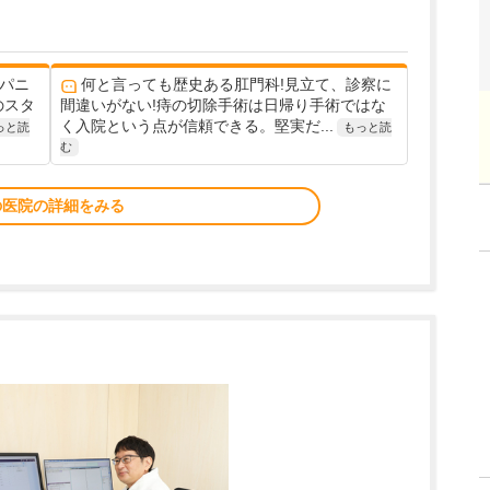
パニ
何と言っても歴史ある肛門科!見立て、診察に
のスタ
間違いがない!痔の切除手術は日帰り手術ではな
く入院という点が信頼できる。堅実だ...
っと読
もっと読
む
の医院の詳細をみる