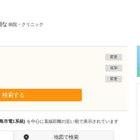
能な
病院・クリニック
変更
追加
変更
検索する
千葉県木更津市
かずさ形成スキンクリニック
島市電1系統)
を中心に直線距離の近い順で表示されています
小林 秀行
院長
取材記事
日々の診療で心がけていることはありますか?
地図で検索