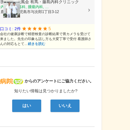
医療法人光風会
有馬・藤島内科クリニック
内科, 消化器科, 腫瘍内科, ...
鹿児島県鹿児島市与次郎1丁目3-12
5
口コミ: 2件
会社の健康診断で精密検査の診断結果で胃カメラを受けて
来ました。先生の印象も話し方も大変丁寧で受付 看護師さ
んの対応もとて...
続きを読む
病院なび
からのアンケートにご協力ください。
知りたい情報は見つかりましたか?
はい
いいえ