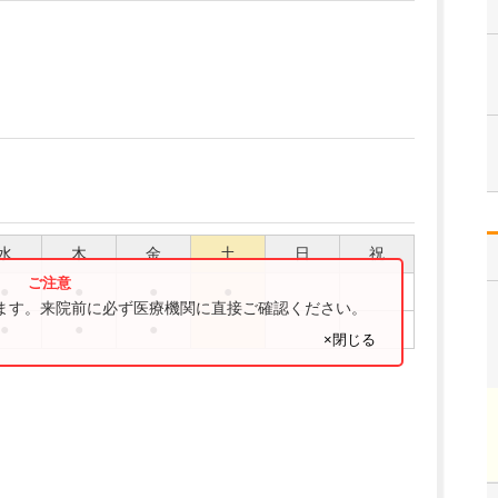
水
木
金
土
日
祝
●
●
●
●
ります。来院前に必ず医療機関に直接ご確認ください。
●
●
●
×閉じる