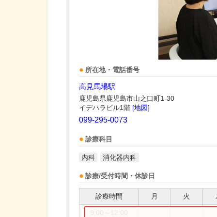
所在地・電話番号
高見馬場駅
鹿児島県鹿児島市山之口町1-30
イデハラビル1階
[地図]
099-295-0073
診療科目
内科
消化器内科
診療/受付時間・休診日
診療時間
月
火
9:00～12:00