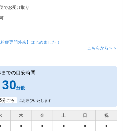
便でお受け取り
可
花粉症専門外来】はじめました！
こちらから＞＞
診までの目安時間
30
分後
5
分ごろ
にお呼びいたします
水
木
金
土
日
祝
●
●
●
●
●
●