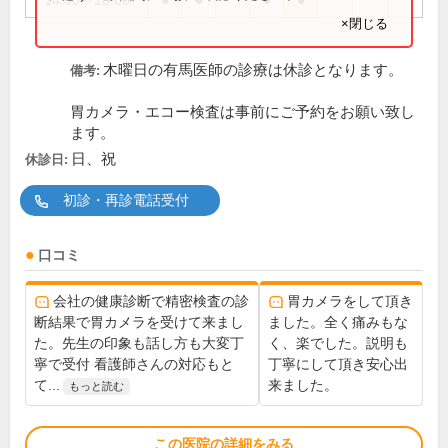
14:00～18:00
●
●
●
●
×閉じる
木曜日の有馬医師の診療は休診となります。
備考:
胃カメラ・エコー検査は事前にご予約をお願い致し
ます。
日、祝
休診日:
初診・再診電話受付
口コミ
会社の健康診断で精密検査の診
胃カメラをして頂き
断結果で胃カメラを受けて来まし
ました。全く痛みもな
た。先生の印象も話し方も大変丁
く、楽でした。説明も
寧で受付 看護師さんの対応もと
丁寧にして頂き安心出
て...
来ました。
もっと読む
この医院の詳細をみる