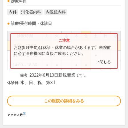
診療科目
内科
消化器内科
内視鏡内科
診療/受付時間・休診日
診療時間
月
火
水
木
金
土
日
祝
9:00～12:30
●
●
●
●
●
お盆(8月中旬)は休診・休業の場合があります。来院前
に必ず医療機関に直接ご確認ください。
14:00～17:00
●
×閉じる
14:00～18:30
●
●
●
●
2022年6月10日新規開業です。
備考:
水、日、祝、第3土
休診日:
この医院の詳細をみる
※
アクセス数