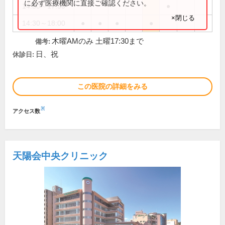
に必ず医療機関に直接ご確認ください。
14:30～17:30
●
×閉じる
14:30～18:00
●
●
●
●
木曜AMのみ 土曜17:30まで
備考:
日、祝
休診日:
この医院の詳細をみる
※
アクセス数
天陽会中央クリニック