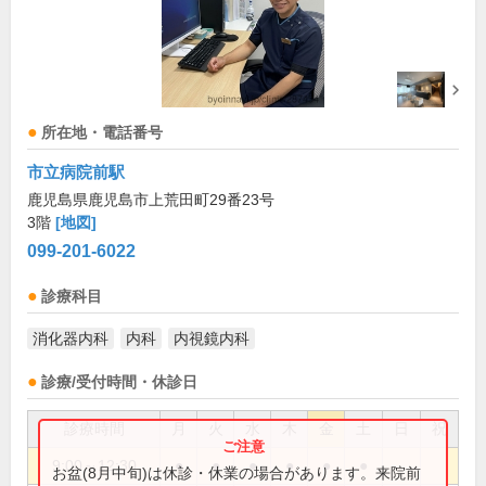
所在地・電話番号
市立病院前駅
鹿児島県鹿児島市上荒田町29番23号
3階
[地図]
099-201-6022
診療科目
消化器内科
内科
内視鏡内科
診療/受付時間・休診日
診療時間
月
火
水
木
金
土
日
祝
9:00～12:30
●
●
●
●
●
●
お盆(8月中旬)は休診・休業の場合があります。来院前