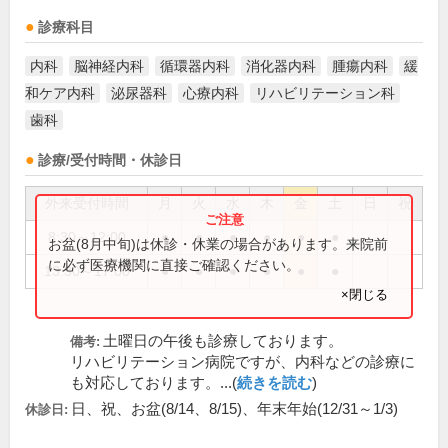
診療科目
内科
脳神経内科
循環器内科
消化器内科
腫瘍内科
緩
和ケア内科
泌尿器科
心療内科
リハビリテーション科
歯科
診療/受付時間・休診日
外来受付時間
月
火
水
木
金
土
日
祝
8:30～12:00
●
●
●
●
●
●
お盆(8月中旬)は休診・休業の場合があります。来院前
に必ず医療機関に直接ご確認ください。
13:30～17:00
●
●
●
●
●
●
×閉じる
土曜日の午後も診療しております。
備考:
リハビリテーション病院ですが、内科などの診療に
も対応しております。...(
続きを読む
)
日、祝、お盆(8/14、8/15)、年末年始(12/31～1/3)
休診日: