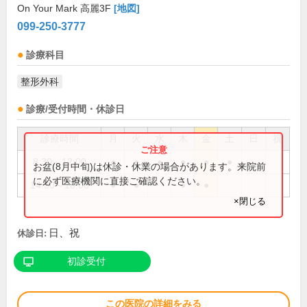
On Your Mark 高麗3F
[地図]
099-250-3777
診療科目
整形外科
診療/受付時間・休診日
診療時間
月
火
水
木
金
土
日
祝
8:30～12:00
●
●
●
●
●
●
お盆(8月中旬)は休診・休業の場合があります。来院前
に必ず医療機関に直接ご確認ください。
14:30～18:00
●
●
●
●
×閉じる
日、祝
休診日:
初診受付
この医院の詳細をみる