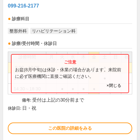
099-216-2177
診療科目
整形外科
リハビリテーション科
診療/受付時間・休診日
診療時間
月
火
水
木
金
土
日
祝
9:00～13:00
●
●
●
●
●
●
お盆(8月中旬)は休診・休業の場合があります。来院前
に必ず医療機関に直接ご確認ください。
14:00～18:00
●
×閉じる
14:30～18:30
●
●
●
●
受付は上記の30分前まで
備考:
日・祝
休診日:
この医院の詳細をみる