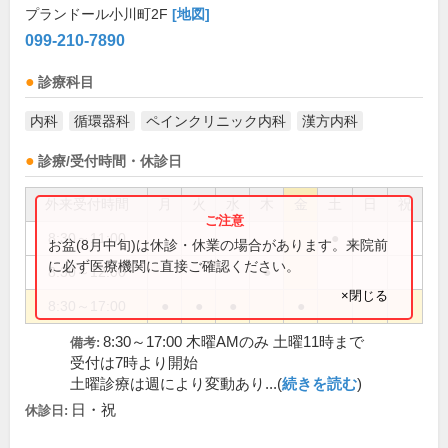
プランドール小川町2F
[地図]
099-210-7890
診療科目
内科
循環器科
ペインクリニック内科
漢方内科
診療/受付時間・休診日
外来受付時間
月
火
水
木
金
土
日
祝
8:30～11:00
●
お盆(8月中旬)は休診・休業の場合があります。来院前
に必ず医療機関に直接ご確認ください。
8:30～12:00
●
×閉じる
8:30～17:00
●
●
●
●
8:30～17:00 木曜AMのみ 土曜11時まで
備考:
受付は7時より開始
土曜診療は週により変動あり...(
続きを読む
)
日・祝
休診日: