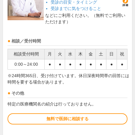
受診の目安・タイミング
受診までに気をつけること
などにご利用ください。（無料でご利用い
ただけます）
相談／受付時間
相談受付時間
月
火
水
木
金
土
日
祝
0:00～24:00
●
●
●
●
●
●
●
●
※24時間365日、受け付けています。休日深夜時間帯の回答には
時間を要する場合があります。
その他
特定の医療機関名の紹介は行っておりません。
無料で医師に相談する