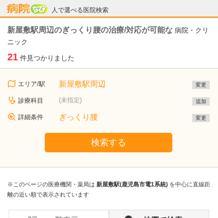
病院なび
人で選べる医院検索
新屋敷駅周辺のぎっくり腰の治療/対応が可能な
病院・クリ
ニック
21
件見つかりました
新屋敷駅周辺
エリア/駅
変更
(未指定)
診療科目
追加
ぎっくり腰
詳細条件
変更
検索する
※このページの医療機関・薬局は
新屋敷駅(鹿児島市電1系統)
を中心に直線距
離の近い順で表示されています