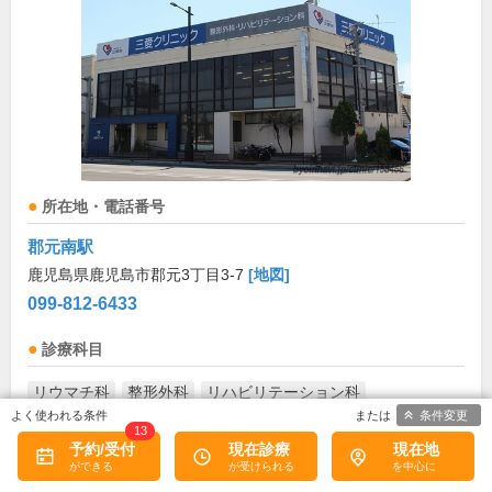
所在地・電話番号
郡元南駅
鹿児島県鹿児島市郡元3丁目3-7
[地図]
099-812-6433
診療科目
リウマチ科
整形外科
リハビリテーション科
条件変更
13
診療/受付時間・休診日
予約/受付
現在診療
現在地
診療時間
月
火
水
木
金
土
日
祝