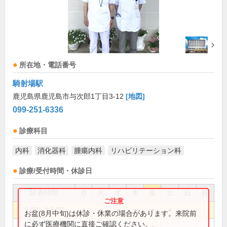
所在地・電話番号
騎射場駅
鹿児島県鹿児島市与次郎1丁目3-12
[地図]
099-251-6336
診療科目
内科
消化器科
腫瘍内科
リハビリテーション科
診療/受付時間・休診日
診療時間
月
火
水
木
金
土
日
祝
9:00～13:00
●
●
●
●
●
●
お盆(8月中旬)は休診・休業の場合があります。来院前
に必ず医療機関に直接ご確認ください。