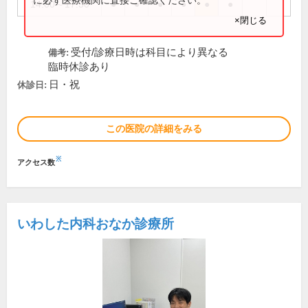
14:00～17:30
●
●
●
●
●
●
×閉じる
受付/診療日時は科目により異なる
備考:
臨時休診あり
日・祝
休診日:
この医院の詳細をみる
※
アクセス数
いわした内科おなか診療所