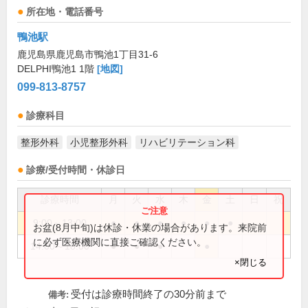
所在地・電話番号
鴨池駅
鹿児島県鹿児島市鴨池1丁目31-6
DELPHI鴨池1 1階
[地図]
099-813-8757
診療科目
整形外科
小児整形外科
リハビリテーション科
診療/受付時間・休診日
診療時間
月
火
水
木
金
土
日
祝
9:00～13:00
●
●
●
●
●
●
お盆(8月中旬)は休診・休業の場合があります。来院前
に必ず医療機関に直接ご確認ください。
14:00～18:00
●
●
●
●
×閉じる
受付は診療時間終了の30分前まで
備考: