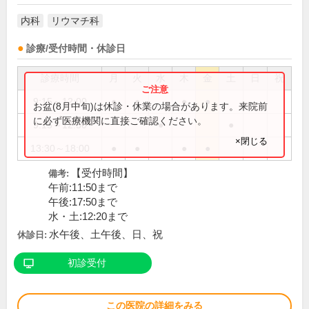
内科
リウマチ科
診療/受付時間・休診日
診療時間
月
火
水
木
金
土
日
祝
9:15～12:00
●
●
●
●
お盆(8月中旬)は休診・休業の場合があります。来院前
に必ず医療機関に直接ご確認ください。
9:15～12:30
●
●
×閉じる
13:30～18:00
●
●
●
●
【受付時間】
備考:
午前:11:50まで
午後:17:50まで
水・土:12:20まで
水午後、土午後、日、祝
休診日:
初診受付
この医院の詳細をみる