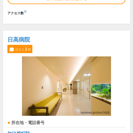
※
アクセス数
日高病院
1
口コミ
件
所在地・電話番号