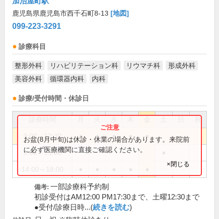
加治屋町駅
鹿児島県鹿児島市西千石町8-13
[地図]
099-223-3291
診療科目
整形外科
リハビリテーション科
リウマチ科
形成外科
美容外科
循環器内科
内科
診療/受付時間・休診日
診療時間
月
火
水
木
金
土
日
祝
9:00～12:30
●
●
●
●
●
お盆(8月中旬)は休診・休業の場合があります。来院前
に必ず医療機関に直接ご確認ください。
9:00～13:00
●
×閉じる
14:00～18:00
●
●
●
●
●
一部診療科予約制
備考:
初診受付はAM12:00 PM17:30まで、土曜12:30まで
●受付/診療日時...(
続きを読む
)