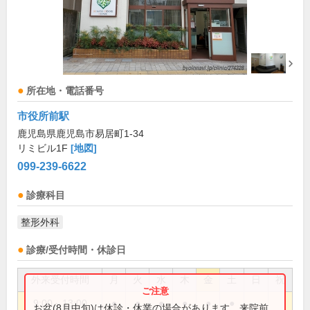
所在地・電話番号
市役所前駅
鹿児島県鹿児島市易居町1-34
リミビル1F
[地図]
099-239-6622
診療科目
整形外科
診療/受付時間・休診日
外来受付時間
月
火
水
木
金
土
日
祝
9:00～13:00
●
●
●
●
●
●
お盆(8月中旬)は休診・休業の場合があります。来院前