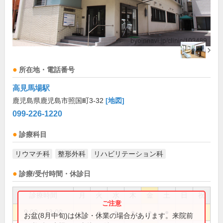
所在地・電話番号
高見馬場駅
鹿児島県鹿児島市照国町3-32
[地図]
099-226-1220
診療科目
リウマチ科
整形外科
リハビリテーション科
診療/受付時間・休診日
診療時間
月
火
水
木
金
土
日
祝
9:00～13:00
●
●
●
●
●
●
お盆(8月中旬)は休診・休業の場合があります。来院前