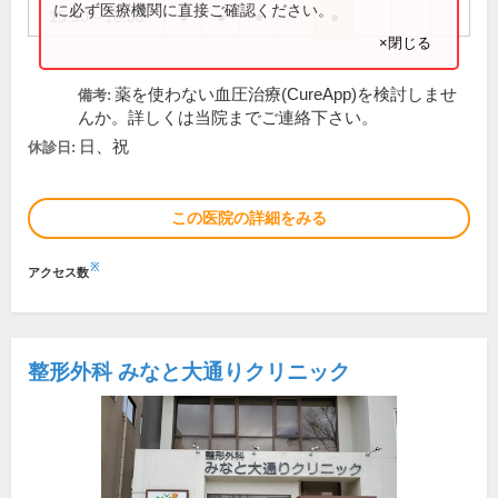
に必ず医療機関に直接ご確認ください。
15:30～18:00
●
●
●
●
×閉じる
薬を使わない血圧治療(CureApp)を検討しませ
備考:
んか。詳しくは当院までご連絡下さい。
日、祝
休診日:
この医院の詳細をみる
※
アクセス数
整形外科 みなと大通りクリニック