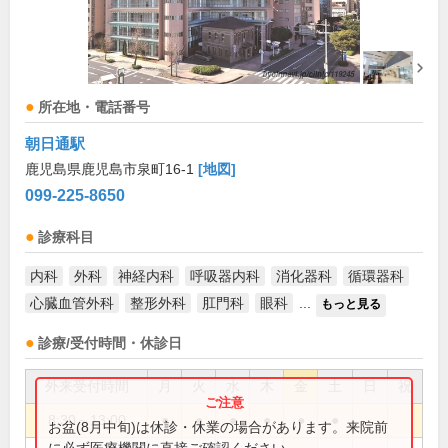
所在地・電話番号
朝日通駅
鹿児島県鹿児島市泉町16-1
[地図]
099-225-8650
診療科目
内科
外科
神経内科
呼吸器内科
消化器科
循環器科
心臓血管外科
整形外科
肛門科
眼科
...
もっと見る
診療/受付時間・休診日
外来受付時間
月
火
水
木
金
土
日
祝
8:30～13:00
●
●
●
●
●
●
お盆(8月中旬)は休診・休業の場合があります。来院前
に必ず医療機関に直接ご確認ください。