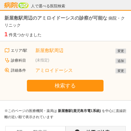
病院なび
人で選べる医院検索
新屋敷駅周辺のアミロイドーシスの診察が可能な
病院・ク
リニック
1
件見つかりました
新屋敷駅周辺
エリア/駅
変更
(未指定)
診療科目
追加
アミロイドーシス
詳細条件
変更
検索する
※このページの医療機関・薬局は
新屋敷駅(鹿児島市電1系統)
を中心に直線距
離の近い順で表示されています