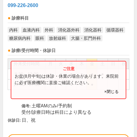
099-226-2600
診療科目
内科
血液内科
外科
消化器外科
消化器科
循環器科
糖尿病内科
眼科
放射線科
大腸・肛門外科
診療/受付時間・休診日
外来受付時間
月
火
水
木
金
土
日
祝
8:30～12:30
●
●
●
●
●
●
お盆(8月中旬)は休診・休業の場合があります。来院前
に必ず医療機関に直接ご確認ください。
14:00～17:30
●
●
●
●
●
×閉じる
土曜AMのみ/予約制
備考:
受付/診療日時は科目により異なる
日、祝
休診日: