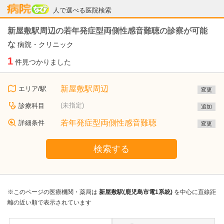
病院なび
人で選べる医院検索
新屋敷駅周辺の若年発症型両側性感音難聴の診察が可能
な
病院・クリニック
1
件見つかりました
新屋敷駅周辺
エリア/駅
変更
(未指定)
診療科目
追加
若年発症型両側性感音難聴
詳細条件
変更
検索する
※このページの医療機関・薬局は
新屋敷駅(鹿児島市電1系統)
を中心に直線距
離の近い順で表示されています