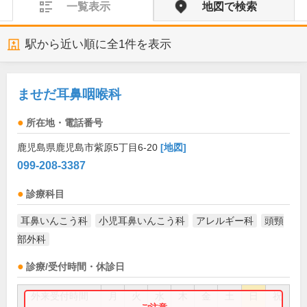
一覧表示
地図で検索
駅から近い順に全
1
件を表示
ませだ耳鼻咽喉科
所在地・電話番号
鹿児島県鹿児島市紫原5丁目6-20
[地図]
099-208-3387
診療科目
耳鼻いんこう科
小児耳鼻いんこう科
アレルギー科
頭頸
部外科
診療/受付時間・休診日
外来受付時間
月
火
水
木
金
土
日
祝