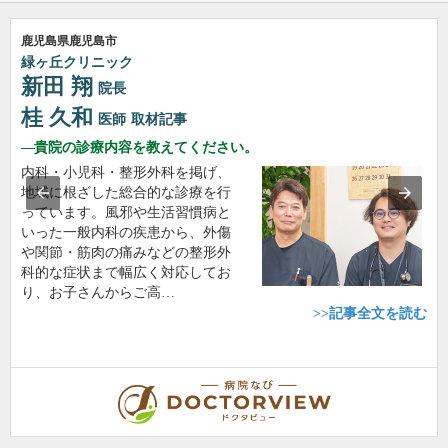
鹿児島県鹿児島市
緑ヶ丘クリニック
新田 翔
院長
桂 久和
医師
取材記事
貴院の診療内容を教えてください。
内科・小児科・整形外科を掲げ、
地域に根ざした総合的な診療を行
っています。風邪や生活習慣病と
いった一般内科の疾患から、外傷
や関節・筋肉の痛みなどの整形外
科的な症状まで幅広く対応してお
り、お子さんからご高…
>>記事全文を読む