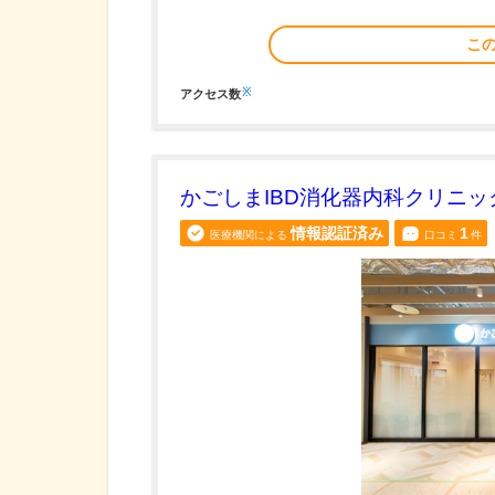
こ
※
アクセス数
かごしまIBD消化器内科クリニッ
情報認証済み
1
医療機関による
口コミ
件