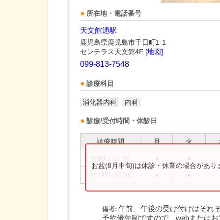
所在地・電話番号
天文館通駅
鹿児島県鹿児島市千日町1-1
センテラス天文館4F
[地図]
099-813-7548
診療科目
消化器内科
内科
診療/受付時間・休診日
診療時間
月
火
9:00～12:30
●
●
お盆(8月中旬)は休診・休業の場合があ
14:00～17:30
●
●
午前、午後の受け付けはそれぞ
備考:
予約優先制ですので、webまたはお電