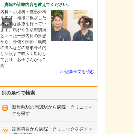
ですね。
貴院の診療内容を教えてください。
「どんな病気や
内科・小児科・整形外科
まずに年中無休
を掲げ、地域に根ざした
という初代理事
総合的な診療を行ってい
シーを受け継ぎ
ます。風邪や生活習慣病
手が動かなくな
といった一般内科の疾患
「頬が腫れて痛
から、外傷や関節・筋肉
った当院では専
の痛みなどの整形外科的
者さんも応急的
な症状まで幅広く対応し
し、速やかに近
ており、お子さんからご
医をご…
高…
>>記事全文を読む
別の条件で検索
新屋敷駅の周辺駅から病院・クリニッ
クを探す
診療科目から病院・クリニックを探す