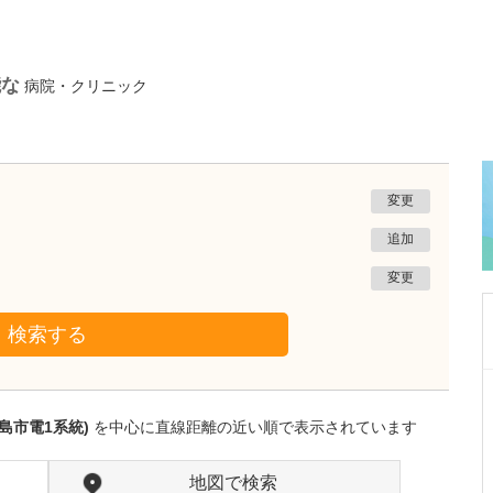
能な
病院・クリニック
変更
追加
変更
検索する
千葉県浦安市
マリンクリニック
島市電1系統)
を中心に直線距離の近い順で表示されています
三橋 清
院長
取材記事
貴院の特長として、皮膚科ではどのような診療
地図で検索