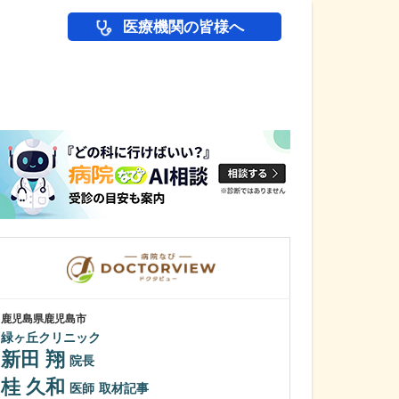
医療機関の皆様へ
医師(ドクター)の
鹿児島県鹿児島市
鹿児島県鹿児島市
緑ヶ丘クリニック
植村病院
新田 翔
川名 英世
院長
桂 久和
貴院は地域の「
医師
取材記事