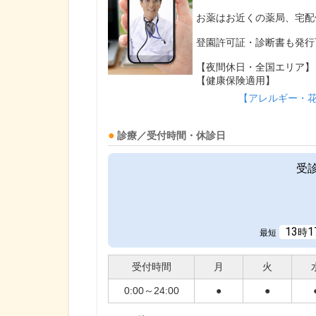
お薬はお近くの薬局、宅配
登園許可証・診断書も発行
【夜間休日・全国エリア】
【健康保険適用】
【アレルギー・
診療／受付時間・休診日
受
13
1
時
最短
受付時間
月
火
0:00～24:00
●
●