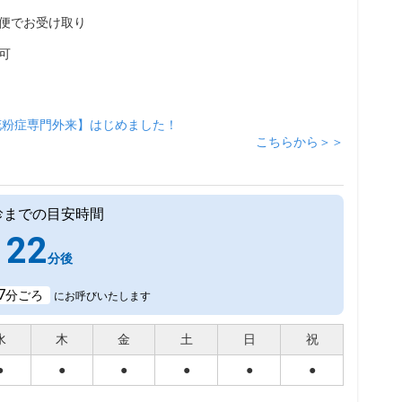
便でお受け取り
可
花粉症専門外来】はじめました！
こちらから＞＞
診までの目安時間
22
分後
7
分ごろ
にお呼びいたします
水
木
金
土
日
祝
●
●
●
●
●
●