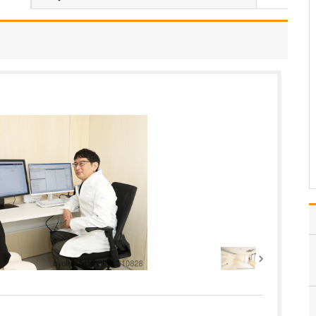
が受けられるのか教えてください。
皮膚症状に対する一般的
な薬物療法のほかに、例
えば、いぼについては、
基本的な液体窒素による
治療のほかに、治りにく
いケースや「あとを残さ
ずにきれいに取りたい」
というご要望に対しては
レーザー治療を行ってい
ま…
>>記事全文を読む