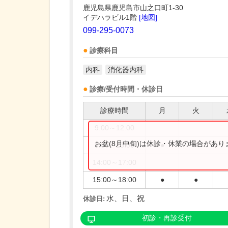
鹿児島県鹿児島市山之口町1-30
イデハラビル1階
[地図]
099-295-0073
診療科目
内科
消化器内科
診療/受付時間・休診日
診療時間
月
火
9:00～12:00
お盆(8月中旬)は休診・休業の場合があ
9:00～13:00
●
●
14:00～17:00
15:00～18:00
●
●
水、日、祝
休診日:
初診・再診受付