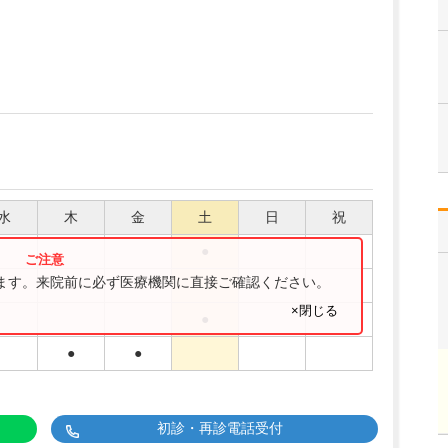
水
木
金
土
日
祝
●
ります。来院前に必ず医療機関に直接ご確認ください。
●
●
×閉じる
●
●
●
初診・再診電話受付