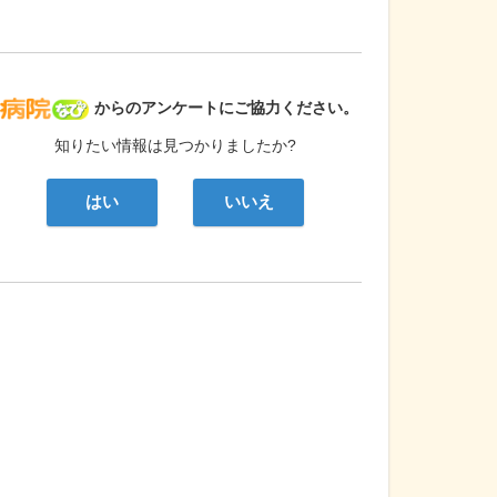
病院なび
からのアンケートにご協力ください。
知りたい情報は見つかりましたか?
はい
いいえ