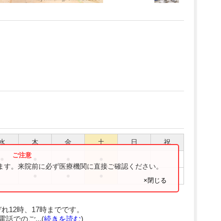
水
木
金
土
日
祝
●
●
●
●
ります。来院前に必ず医療機関に直接ご確認ください。
●
●
●
×閉じる
れ12時、17時までです。
話でのご...(
続きを読む
)