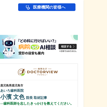
医療機関の皆様へ
医師(ドクター)の
鹿児島県鹿児島市
鹿児島県鹿児島市
あいろ歯科医院
緑ヶ丘クリニッ
新田 翔
小濱 文色
院長
院長
取材記事
桂 久和
歯科医師を志したきっかけを教えてください。
医師