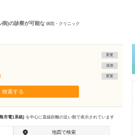
ル病)の診察が可能な
病院・クリニック
変更
追加
)
変更
検索する
広島県広島市東区
石田医院
島市電1系統)
を中心に直線距離の近い順で表示されています
木村 友希
院長
取材記事
どのような患者さんが来院されていますか?
地図で検索