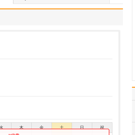
地域のかかりつけ医とし
て、風邪や頭痛をはじめ
花粉症などのアレルギー
疾患、腹痛や下痢などの
消化器症状など、さまざ
まな病気の検査や診断・
治療に対応しています
が、中でも、高血圧、糖
尿病、脂質異常症といっ
た生…
>>記事全文を読む
水
木
金
土
日
祝