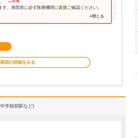
●
●
●
●
ります。来院前に必ず医療機関に直接ご確認ください。
●
●
×閉じる
の医院の詳細をみる
東中学校前駅など)