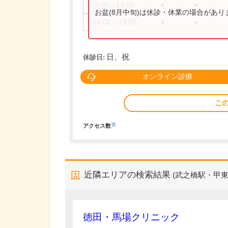
9:00～13:00
●
●
お盆(8月中旬)は休診・休業の場合があ
15:00～19:00
●
●
日、祝
休診日:
オンライン診療
こ
※
アクセス数
近隣エリアの検索結果
(武之橋駅・甲
徳田・馬場クリニック