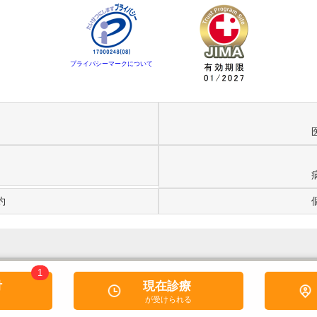
プライバシーマークについて
約
1
付
現在診療