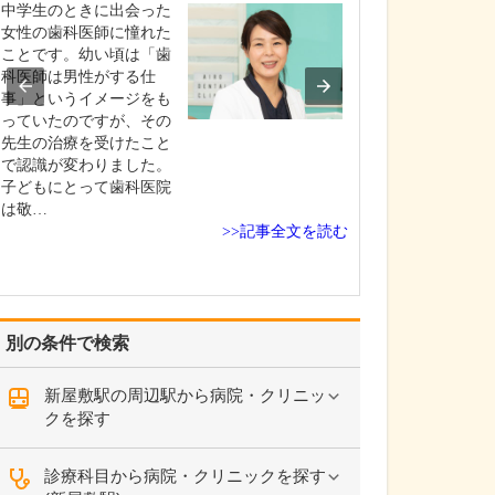
中学生のときに出会った
貴院の診療内容
女性の歯科医師に憧れた
内科・小児科・
ことです。幼い頃は「歯
を掲げ、地域に
科医師は男性がする仕
総合的な診療を
事」というイメージをも
ます。風邪や生
っていたのですが、その
といった一般内
先生の治療を受けたこと
から、外傷や関
で認識が変わりました。
の痛みなどの整
子どもにとって歯科医院
な症状まで幅広
は敬…
ており、お子さ
>>記事全文を読む
高…
別の条件で検索
新屋敷駅の周辺駅から病院・クリニッ
クを探す
診療科目から病院・クリニックを探す