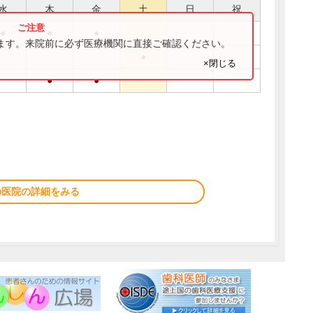
水
木
金
土
日
祝
●
●
●
ります。来院前に必ず医療機関に直接ご確認ください。
●
×閉じる
●
●
の医院の詳細をみる