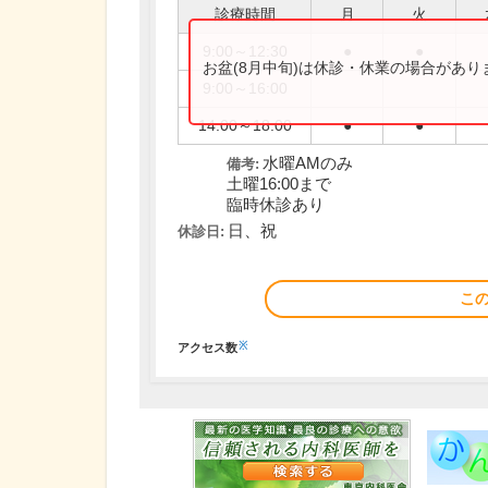
診療時間
月
火
9:00～12:30
●
●
お盆(8月中旬)は休診・休業の場合があ
9:00～16:00
14:00～18:00
●
●
水曜AMのみ
備考:
土曜16:00まで
臨時休診あり
日、祝
休診日:
こ
※
アクセス数