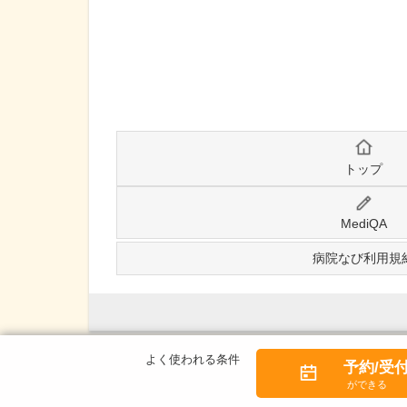
トップ
MediQA
病院なび利用規
予約/受