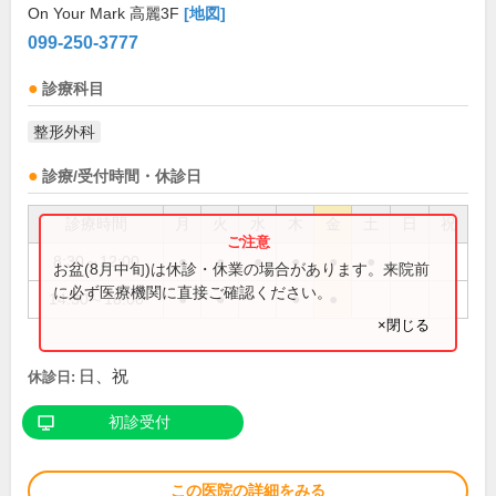
On Your Mark 高麗3F
[地図]
099-250-3777
診療科目
整形外科
診療/受付時間・休診日
診療時間
月
火
水
木
金
土
日
祝
8:30～12:00
●
●
●
●
●
●
お盆(8月中旬)は休診・休業の場合があります。来院前
に必ず医療機関に直接ご確認ください。
14:30～18:00
●
●
●
●
×閉じる
日、祝
休診日:
初診受付
この医院の詳細をみる