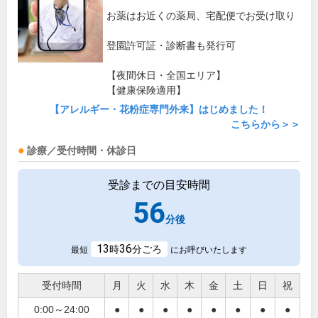
お薬はお近くの薬局、宅配便でお受け取り
登園許可証・診断書も発行可
【夜間休日・全国エリア】
【健康保険適用】
【アレルギー・花粉症専門外来】はじめました！
こちらから＞＞
診療／受付時間・休診日
受診までの目安時間
56
分後
13
36
時
分ごろ
最短
にお呼びいたします
受付時間
月
火
水
木
金
土
日
祝
0:00～24:00
●
●
●
●
●
●
●
●