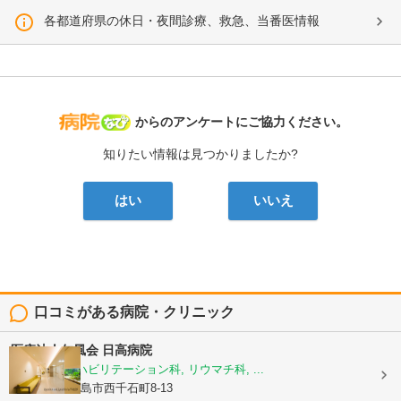
各都道府県の休日・夜間診療、救急、当番医情報
病院なび
からのアンケートにご協力ください。
知りたい情報は見つかりましたか?
はい
いいえ
口コミがある病院・クリニック
医療法人仁風会
日高病院
整形外科, リハビリテーション科, リウマチ科, ...
鹿児島県鹿児島市西千石町8-13