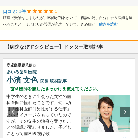
5
口コミ: 1件
腰痛で受診をしましたが、医師が何名かいて、再診の時、自分に合う医師を選
べることと、リハビリの設備が充実していて、きめ細か...
続きを読む
【病院なびドクタビュー】ドクター取材記事
鹿児島県鹿児島市
あいろ歯科医院
小濱 文色
院長
取材記事
歯科医師を志したきっかけを教えてください。
中学生のときに出会った女性の歯
科医師に憧れたことです。幼い頃
は「歯科医師は男性がする仕事」
というイメージをもっていたので
すが、その先生の治療を受けたこ
とで認識が変わりました。子ども
にとって歯科医院は敬…