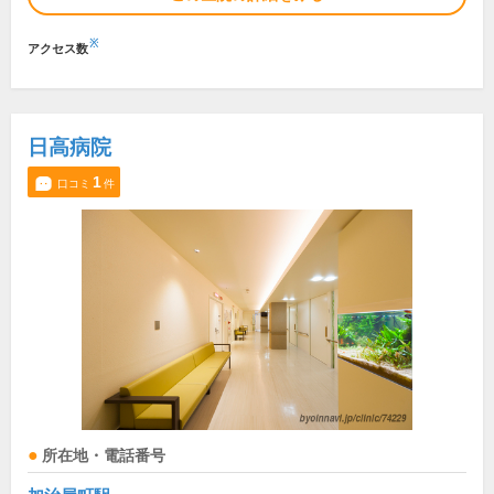
※
アクセス数
日高病院
1
口コミ
件
所在地・電話番号