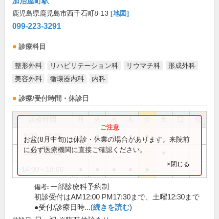
加治屋町駅
鹿児島県鹿児島市西千石町8-13
[地図]
099-223-3291
診療科目
整形外科
リハビリテーション科
リウマチ科
形成外科
美容外科
循環器内科
内科
診療/受付時間・休診日
診療時間
月
火
水
木
金
土
日
祝
9:00～12:30
●
●
●
●
●
お盆(8月中旬)は休診・休業の場合があります。来院前
に必ず医療機関に直接ご確認ください。
9:00～13:00
●
×閉じる
14:00～18:00
●
●
●
●
●
一部診療科予約制
備考:
初診受付はAM12:00 PM17:30まで、土曜12:30まで
●受付/診療日時...(
続きを読む
)