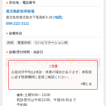
所在地・電話番号
鹿児島駅前停留場
鹿児島県鹿児島市下竜尾町3-28
[地図]
099-222-3111
診療科目
外科
整形外科
リハビリテーション科
診療/受付時間・休診日
診療時間
月
火
水
木
金
土
日
祝
9:00～13:00
●
●
●
●
●
●
お盆(8月中旬)は休診・休業の場合があります。来院前
に必ず医療機関に直接ご確認ください。
14:00～18:00
●
●
●
●
●
×閉じる
土曜9:00～13:00
備考:
初診受付は午前12:00、午後16:30まで
予約制