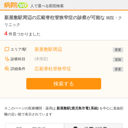
病院なび
人で選べる医院検索
新屋敷駅周辺の広範脊柱管狭窄症の診察が可能な
病院・ク
リニック
4
件見つかりました
新屋敷駅周辺
エリア/駅
変更
(未指定)
診療科目
追加
広範脊柱管狭窄症
詳細条件
変更
検索する
※このページの医療機関・薬局は
新屋敷駅(鹿児島市電1系統)
を中心に直線距
離の近い順で表示されています