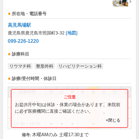
所在地・電話番号
高見馬場駅
鹿児島県鹿児島市照国町3-32
[地図]
099-226-1220
診療科目
リウマチ科
整形外科
リハビリテーション科
診療/受付時間・休診日
診療時間
月
火
水
木
金
土
日
祝
9:00～13:00
●
●
●
●
●
●
お盆(8月中旬)は休診・休業の場合があります。来院前
に必ず医療機関に直接ご確認ください。
14:30～17:30
●
×閉じる
14:30～18:00
●
●
●
●
木曜AMのみ 土曜17:30まで
備考: