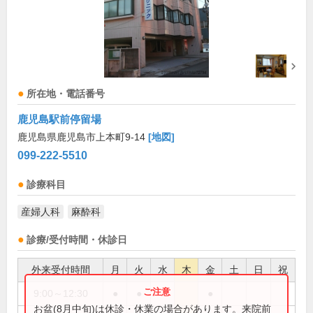
所在地・電話番号
鹿児島駅前停留場
鹿児島県鹿児島市上本町9-14
[地図]
099-222-5510
診療科目
産婦人科
麻酔科
診療/受付時間・休診日
外来受付時間
月
火
水
木
金
土
日
祝
9:00～12:30
●
●
●
お盆(8月中旬)は休診・休業の場合があります。来院前