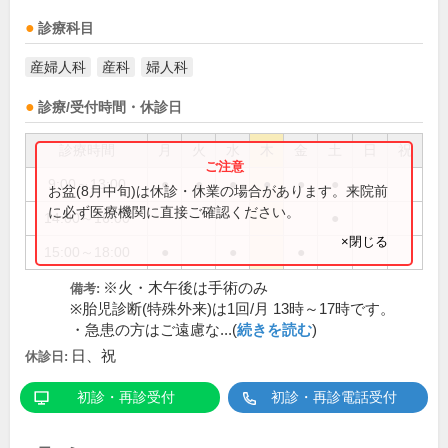
診療科目
産婦人科
産科
婦人科
診療/受付時間・休診日
診療時間
月
火
水
木
金
土
日
祝
9:00～13:00
●
●
●
●
●
●
お盆(8月中旬)は休診・休業の場合があります。来院前
に必ず医療機関に直接ご確認ください。
14:00～16:00
●
×閉じる
15:00～18:00
●
●
●
※火・木午後は手術のみ
備考:
※胎児診断(特殊外来)は1回/月 13時～17時です。
・急患の方はご遠慮な...(
続きを読む
)
日、祝
休診日:
初診・再診受付
初診・再診電話受付