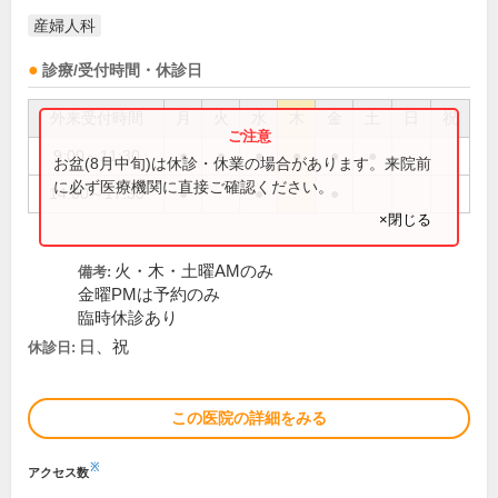
産婦人科
診療/受付時間・休診日
外来受付時間
月
火
水
木
金
土
日
祝
9:00～11:30
●
●
●
●
●
●
お盆(8月中旬)は休診・休業の場合があります。来院前
に必ず医療機関に直接ご確認ください。
14:00～17:30
●
●
●
×閉じる
火・木・土曜AMのみ
備考:
金曜PMは予約のみ
臨時休診あり
日、祝
休診日:
この医院の詳細をみる
※
アクセス数