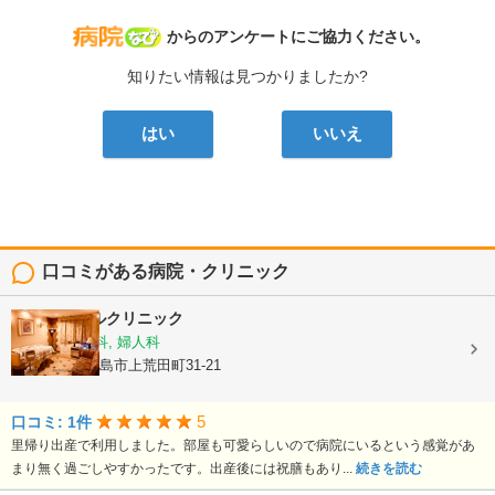
病院なび
からのアンケートにご協力ください。
知りたい情報は見つかりましたか?
はい
いいえ
口コミがある病院・クリニック
平野エンゼルクリニック
産婦人科, 産科, 婦人科
鹿児島県鹿児島市上荒田町31-21
5
口コミ: 1件
里帰り出産で利用しました。部屋も可愛らしいので病院にいるという感覚があ
まり無く過ごしやすかったです。出産後には祝膳もあり...
続きを読む