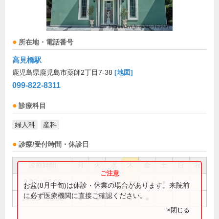
所在地・電話番号
高見橋駅
鹿児島県鹿児島市薬師2丁目7-38
[地図]
099-822-8311
診療科目
婦人科
産科
診療/受付時間・休診日
診療時間
月
火
水
木
金
土
日
祝
9:00～13:00
●
●
●
●
●
●
お盆(8月中旬)は休診・休業の場合があります。来院前
に必ず医療機関に直接ご確認ください。
14:00～18:00
●
●
●
●
×閉じる