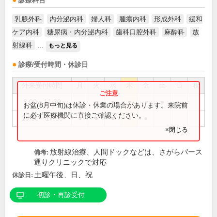
診療科目
乳腺外科
内分泌内科
婦人科
腫瘍内科
形成外科
緩和
ケア内科
糖尿病・内分泌内科
歯科口腔外科
麻酔科
放
射線科
...
もっと見る
診療/受付時間・休診日
外来受付時間
月
火
水
木
金
土
日
祝
8:00～11:30
●
●
●
●
●
●
お盆(8月中旬)は休診・休業の場合があります。来院前
に必ず医療機関に直接ご確認ください。
13:30～17:00
●
●
●
●
●
×閉じる
放射線治療、人間ドックなどは、さがらパース
備考:
通りクリニックで対応
土曜午後、日、祝
休診日:
初診・再診受付