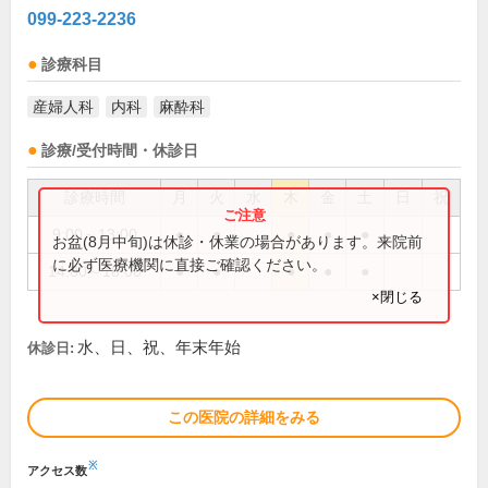
099-223-2236
診療科目
産婦人科
内科
麻酔科
診療/受付時間・休診日
診療時間
月
火
水
木
金
土
日
祝
9:00～13:00
●
●
●
●
●
お盆(8月中旬)は休診・休業の場合があります。来院前
に必ず医療機関に直接ご確認ください。
14:00～18:00
●
●
●
●
●
×閉じる
水、日、祝、年末年始
休診日:
この医院の詳細をみる
※
アクセス数