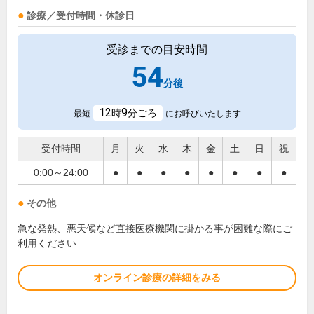
診療／受付時間・休診日
受診までの目安時間
54
分後
12
9
時
分ごろ
最短
にお呼びいたします
受付時間
月
火
水
木
金
土
日
祝
0:00～24:00
●
●
●
●
●
●
●
●
その他
急な発熱、悪天候など直接医療機関に掛かる事が困難な際にご
利用ください
オンライン診療の詳細をみる