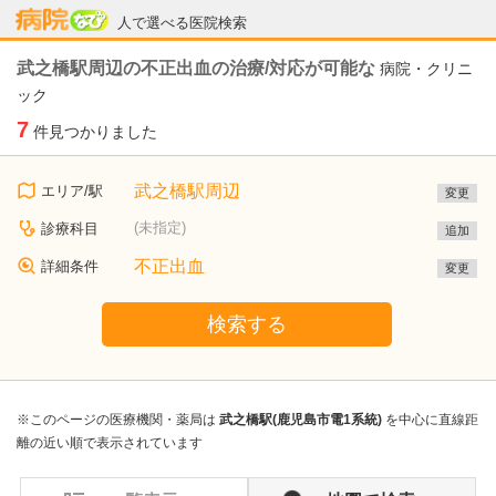
病院なび
人で選べる医院検索
武之橋駅周辺の不正出血の治療/対応が可能な
病院・クリニ
ック
7
件見つかりました
武之橋駅周辺
エリア/駅
変更
(未指定)
診療科目
追加
不正出血
詳細条件
変更
検索する
※このページの医療機関・薬局は
武之橋駅(鹿児島市電1系統)
を中心に直線距
離の近い順で表示されています