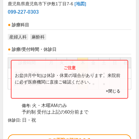
鹿児島県鹿児島市下伊敷1丁目7-6
[地図]
099-227-0303
診療科目
産婦人科
麻酔科
診療/受付時間・休診日
診療時間
月
火
水
木
金
土
日
祝
9:00～13:00
●
●
●
●
●
●
お盆(8月中旬)は休診・休業の場合があります。来院前
に必ず医療機関に直接ご確認ください。
14:00～18:00
●
●
●
●
×閉じる
火・木曜AMのみ
備考:
予約制 受付は上記の60分前まで
日・祝
休診日: