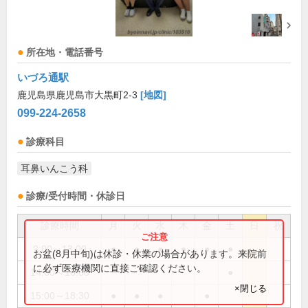
所在地・電話番号
いづろ通駅
鹿児島県鹿児島市大黒町2-3
[地図]
099-224-2658
診療科目
耳鼻いんこう科
診療/受付時間・休診日
診療時間
月
火
水
木
金
土
日
祝
9:00～13:00
●
●
●
●
●
●
お盆(8月中旬)は休診・休業の場合があります。来院前
に必ず医療機関に直接ご確認ください。
14:00～16:00
●
×閉じる
15:00～18:30
●
●
●
●