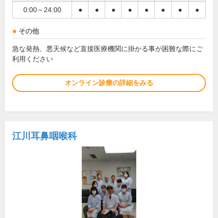
0:00～24:00
●
●
●
●
●
●
●
●
その他
急な発熱、悪天候など直接医療機関に掛かる事が困難な際にご
利用ください
オンライン診療の詳細をみる
江川耳鼻咽喉科