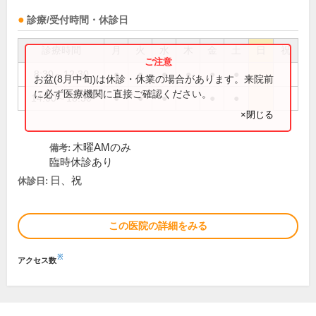
診療/受付時間・休診日
診療時間
月
火
水
木
金
土
日
祝
8:30～12:30
●
●
●
●
●
●
お盆(8月中旬)は休診・休業の場合があります。来院前
に必ず医療機関に直接ご確認ください。
14:00～18:30
●
●
●
●
●
×閉じる
木曜AMのみ
備考:
臨時休診あり
日、祝
休診日:
この医院の詳細をみる
※
アクセス数