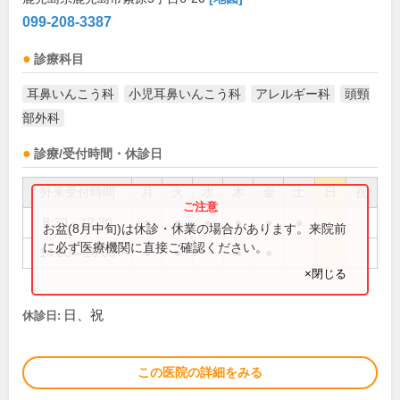
099-208-3387
診療科目
耳鼻いんこう科
小児耳鼻いんこう科
アレルギー科
頭頸
部外科
診療/受付時間・休診日
外来受付時間
月
火
水
木
金
土
日
祝
8:30～12:30
●
●
●
●
●
●
お盆(8月中旬)は休診・休業の場合があります。来院前
に必ず医療機関に直接ご確認ください。
14:30～18:00
●
●
●
●
×閉じる
日、祝
休診日:
この医院の詳細をみる