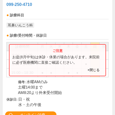
099-250-4710
診療科目
耳鼻いんこう科
診療/受付時間・休診日
診療時間
月
火
水
木
金
土
日
祝
9:00～12:30
●
●
●
●
●
お盆(8月中旬)は休診・休業の場合があります。来院前
に必ず医療機関に直接ご確認ください。
9:00～14:00
●
×閉じる
15:00～18:30
●
●
●
●
水曜AMのみ
備考:
土曜14:00まで
AM8:20より外来受付開始
日・祝
休診日:
水・土の午後
オンライン診療