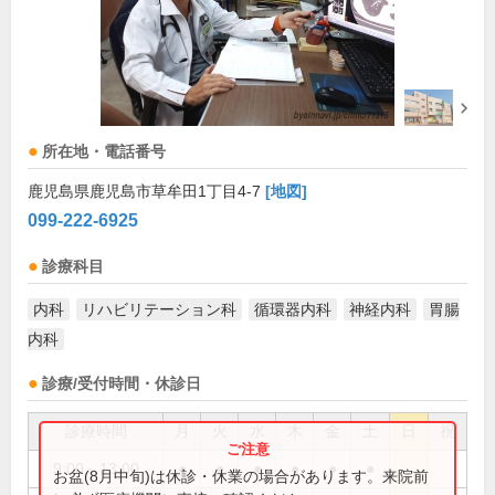
所在地・電話番号
鹿児島県鹿児島市草牟田1丁目4-7
[地図]
099-222-6925
診療科目
内科
リハビリテーション科
循環器内科
神経内科
胃腸
内科
診療/受付時間・休診日
診療時間
月
火
水
木
金
土
日
祝
9:00～13:00
●
●
●
●
●
●
お盆(8月中旬)は休診・休業の場合があります。来院前