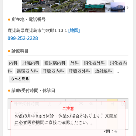
所在地・電話番号
鹿児島県鹿児島市与次郎1-13-1
[地図]
099-252-2228
診療科目
内科
肝臓内科
糖尿病内科
外科
消化器外科
消化器内
科
循環器内科
呼吸器内科
呼吸器外科
放射線科
...
もっと見る
診療/受付時間・休診日
外来受付時間
月
火
水
木
金
土
日
祝
8:00～11:30
●
●
●
●
●
●
お盆(8月中旬)は休診・休業の場合があります。来院前
に必ず医療機関に直接ご確認ください。
13:00～17:00
●
●
●
●
●
×閉じる