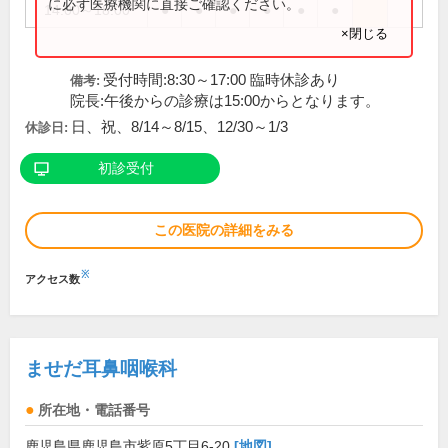
に必ず医療機関に直接ご確認ください。
14:00～18:00
●
●
●
●
●
●
×閉じる
受付時間:8:30～17:00 臨時休診あり
備考:
院長:午後からの診療は15:00からとなります。
日、祝、8/14～8/15、12/30～1/3
休診日:
初診受付
この医院の詳細をみる
※
アクセス数
ませだ耳鼻咽喉科
所在地・電話番号
鹿児島県鹿児島市紫原5丁目6-20
[地図]