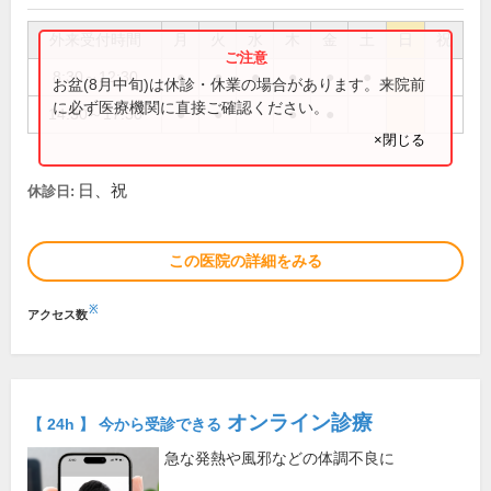
外来受付時間
月
火
水
木
金
土
日
祝
8:30～12:30
●
●
●
●
●
●
お盆(8月中旬)は休診・休業の場合があります。来院前
に必ず医療機関に直接ご確認ください。
14:30～17:30
●
●
●
●
×閉じる
日、祝
休診日:
この医院の詳細をみる
※
アクセス数
オンライン診療
【 24h 】 今から受診できる
急な発熱や風邪などの体調不良に