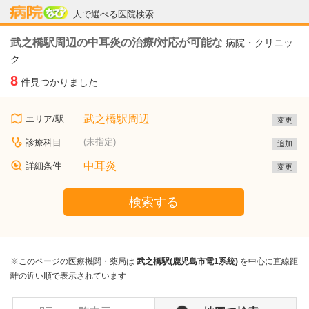
病院なび
人で選べる医院検索
武之橋駅周辺の中耳炎の治療/対応が可能な
病院・クリニッ
ク
8
件見つかりました
武之橋駅周辺
エリア/駅
変更
(未指定)
診療科目
追加
中耳炎
詳細条件
変更
検索する
※このページの医療機関・薬局は
武之橋駅(鹿児島市電1系統)
を中心に直線距
離の近い順で表示されています