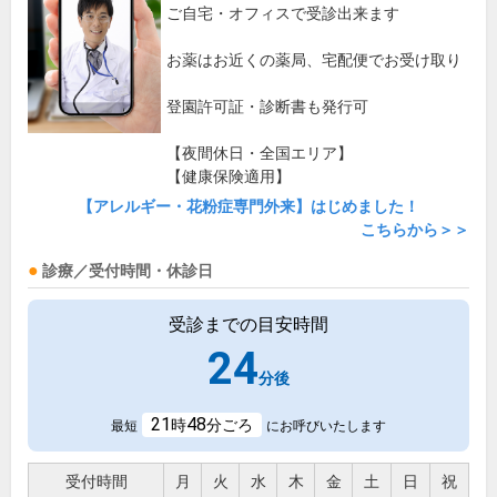
ご自宅・オフィスで受診出来ます
お薬はお近くの薬局、宅配便でお受け取り
登園許可証・診断書も発行可
【夜間休日・全国エリア】
【健康保険適用】
【アレルギー・花粉症専門外来】はじめました！
こちらから＞＞
診療／受付時間・休診日
受診までの目安時間
24
分後
21
48
時
分ごろ
最短
にお呼びいたします
受付時間
月
火
水
木
金
土
日
祝