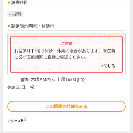
診療科目
小児科
診療/受付時間・休診日
外来受付時間
月
火
水
木
金
土
日
祝
9:00～12:30
●
●
●
●
●
●
お盆(8月中旬)は休診・休業の場合があります。来院前
に必ず医療機関に直接ご確認ください。
14:30～16:00
●
×閉じる
14:30～18:00
●
●
●
●
木曜AMのみ 土曜16:00まで
備考:
日、祝
休診日:
この医院の詳細をみる
※
アクセス数