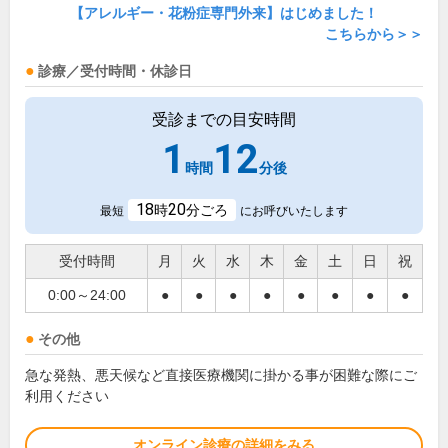
【アレルギー・花粉症専門外来】はじめました！
こちらから＞＞
診療／受付時間・休診日
受診までの目安時間
1
12
時間
分後
18
20
時
分ごろ
最短
にお呼びいたします
受付時間
月
火
水
木
金
土
日
祝
0:00～24:00
●
●
●
●
●
●
●
●
その他
急な発熱、悪天候など直接医療機関に掛かる事が困難な際にご
利用ください
オンライン診療の詳細をみる