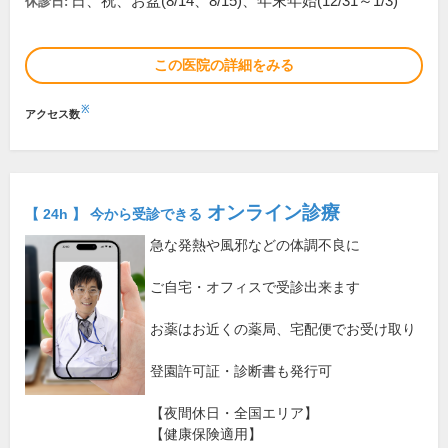
日、祝、お盆(8/14、8/15)、年末年始(12/31～1/3)
休診日:
この医院の詳細をみる
※
アクセス数
オンライン診療
【 24h 】 今から受診できる
急な発熱や風邪などの体調不良に
ご自宅・オフィスで受診出来ます
お薬はお近くの薬局、宅配便でお受け取り
登園許可証・診断書も発行可
【夜間休日・全国エリア】
【健康保険適用】