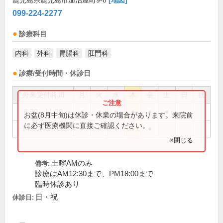
鹿児島県鹿児島市加治屋町9-8
[地図]
099-224-2277
診療科目
内科
外科
胃腸科
肛門科
診療/受付時間・休診日
外来受付時間
月
火
水
木
金
土
日
祝
8:30～11:30
●
●
●
●
●
●
お盆(8月中旬)は休診・休業の場合があります。来院前
に必ず医療機関に直接ご確認ください。
14:00～17:30
●
●
●
●
●
×閉じる
土曜AMのみ
備考:
診療はAM12:30まで、PM18:00まで
臨時休診あり
日・祝
休診日: