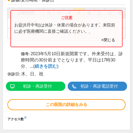
診療/受付時間・休診日
診療時間
月
火
水
木
金
土
日
祝
9:00～16:00
●
お盆(8月中旬)は休診・休業の場合があります。来院前
に必ず医療機関に直接ご確認ください。
9:00～18:00
●
●
●
●
×閉じる
2023年5月10日新規開業です。外来受付は、診
備考:
療時間の30分前までとなります。平日は17時30
分、...(
続きを読む
)
木、日、祝
休診日:
初診・再診受付
初診・再診電話受付
この医院の詳細をみる
※
アクセス数