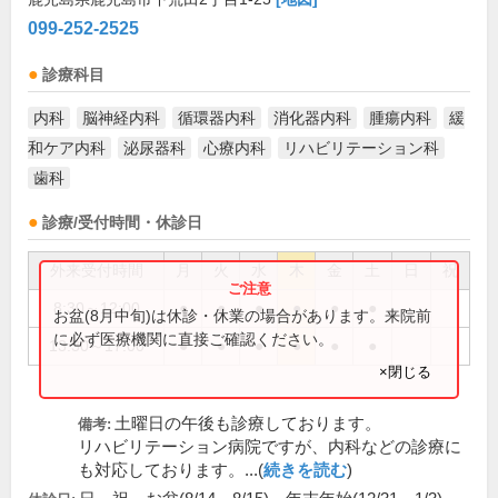
099-252-2525
診療科目
内科
脳神経内科
循環器内科
消化器内科
腫瘍内科
緩
和ケア内科
泌尿器科
心療内科
リハビリテーション科
歯科
診療/受付時間・休診日
外来受付時間
月
火
水
木
金
土
日
祝
8:30～12:00
●
●
●
●
●
●
お盆(8月中旬)は休診・休業の場合があります。来院前
に必ず医療機関に直接ご確認ください。
13:30～17:00
●
●
●
●
●
●
×閉じる
土曜日の午後も診療しております。
備考:
リハビリテーション病院ですが、内科などの診療に
も対応しております。...(
続きを読む
)