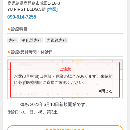
鹿児島県鹿児島市荒田1-16-3
YU FIRST BLDG.3階
[地図]
099-814-7255
診療科目
内科
消化器内科
内視鏡内科
診療/受付時間・休診日
診療時間
月
火
水
木
金
土
日
祝
9:00～12:30
●
●
●
●
●
お盆(8月中旬)は休診・休業の場合があります。来院前
に必ず医療機関に直接ご確認ください。
14:00～17:00
●
×閉じる
14:00～18:30
●
●
●
●
2022年6月10日新規開業です。
備考:
水、日、祝、第3土
休診日: