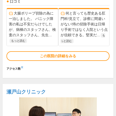
口コミ
大腸ポリープ切除の為に
何と言っても歴史ある肛
一泊しました。 パニック障
門科!見立て、診察に間違い
害の私は不安だらけでした
がない!痔の切除手術は日帰
が、病棟のスタッフさん、検
り手術ではなく入院という点
査のスタッフさん、先生...
が信頼できる。堅実だ...
も
もっと読む
っと読む
この医院の詳細をみる
※
アクセス数
瀬戸山クリニック