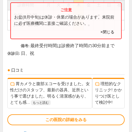
診療時間
月
火
水
木
金
土
日
祝
9:00～12:30
●
●
●
●
●
●
お盆(8月中旬)は休診・休業の場合があります。来院前
に必ず医療機関に直接ご確認ください。
14:00～18:00
●
●
●
●
×閉じる
最終受付時間は診療終了時間の30分前まで
備考:
日、祝
休診日:
口コミ
胃カメラと腹部エコーを受けました。女
理想的なク
性だけのスタッフ、最新の器具、近所とい
リニック! かか
う事で選びました。明るく清潔感があり、
りつけ医とし
とても感...
て検討中!
もっと読む
この医院の詳細をみる