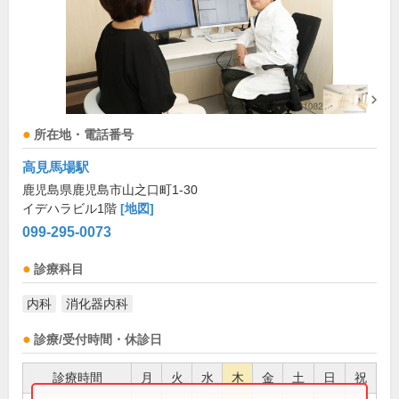
所在地・電話番号
高見馬場駅
鹿児島県鹿児島市山之口町1-30
イデハラビル1階
[地図]
099-295-0073
診療科目
内科
消化器内科
診療/受付時間・休診日
診療時間
月
火
水
木
金
土
日
祝