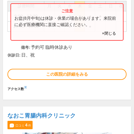
診療時間
月
火
水
木
金
土
日
祝
9:00～12:30
●
●
●
●
●
●
お盆(8月中旬)は休診・休業の場合があります。来院前
に必ず医療機関に直接ご確認ください。
14:00～18:00
●
●
●
●
●
×閉じる
予約可 臨時休診あり
備考:
日、祝
休診日:
この医院の詳細をみる
※
アクセス数
なおこ胃腸内科クリニック
4
口コミ
件