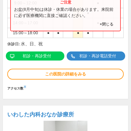
9:00～12:00
●
お盆(8月中旬)は休診・休業の場合があります。来院前
9:00～13:00
●
●
●
●
に必ず医療機関に直接ご確認ください。
14:00～17:00
●
×閉じる
15:00～18:00
●
●
●
●
水、日、祝
休診日:
初診・再診受付
初診・再診電話受付
この医院の詳細をみる
※
アクセス数
いわした内科おなか診療所