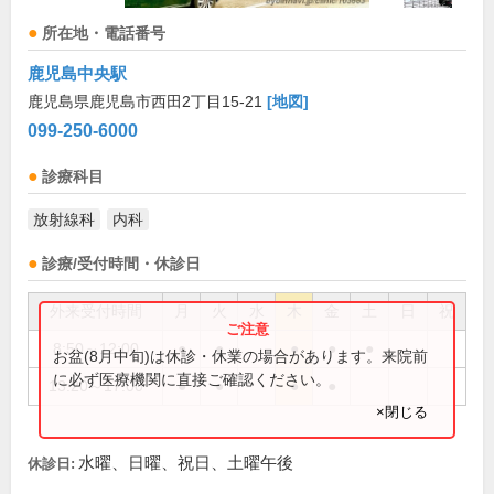
所在地・電話番号
鹿児島中央駅
鹿児島県鹿児島市西田2丁目15-21
[地図]
099-250-6000
診療科目
放射線科
内科
診療/受付時間・休診日
外来受付時間
月
火
水
木
金
土
日
祝
8:50～12:00
●
●
●
●
●
お盆(8月中旬)は休診・休業の場合があります。来院前
に必ず医療機関に直接ご確認ください。
13:20～17:00
●
●
●
●
×閉じる
水曜、日曜、祝日、土曜午後
休診日: