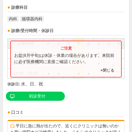
診療科目
内科
循環器内科
診療/受付時間・休診日
診療時間
月
火
水
木
金
土
日
祝
9:00～12:30
●
●
●
●
●
お盆(8月中旬)は休診・休業の場合があります。来院前
に必ず医療機関に直接ご確認ください。
14:00～16:00
●
×閉じる
14:00～18:00
●
●
●
●
水、日、祝
休診日:
初診受付
口コミ
平日に急に熱が出たので、近くにクリニックは無いのか