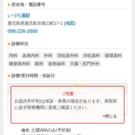
所在地・電話番号
いづろ通駅
鹿児島県鹿児島市堀江町17-1
[地図]
099-226-2600
診療科目
内科
血液内科
外科
消化器外科
消化器科
循環器科
糖尿病内科
眼科
放射線科
大腸・肛門外科
診療/受付時間・休診日
外来受付時間
月
火
水
木
金
土
日
祝
8:30～12:30
●
●
●
●
●
●
お盆(8月中旬)は休診・休業の場合があります。来院前
に必ず医療機関に直接ご確認ください。
14:00～17:30
●
●
●
●
●
×閉じる
土曜AMのみ/予約制
備考: