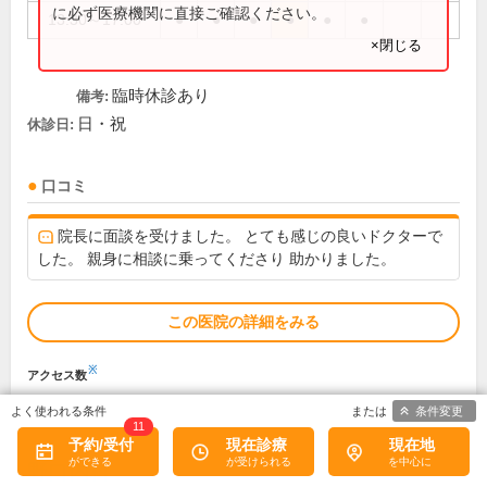
に必ず医療機関に直接ご確認ください。
13:30～17:00
●
●
●
●
●
●
×閉じる
臨時休診あり
備考:
日・祝
休診日:
口コミ
院長に面談を受けました。 とても感じの良いドクターで
した。 親身に相談に乗ってくださり 助かりました。
この医院の詳細をみる
※
アクセス数
条件変更
11
予約/受付
現在診療
現在地
野口内科