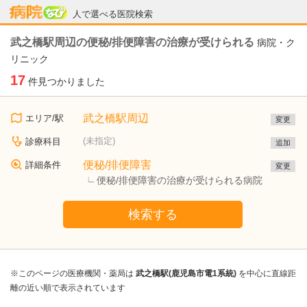
病院なび
人で選べる医院検索
武之橋駅周辺の便秘/排便障害の治療が受けられる
病院・ク
リニック
17
件見つかりました
武之橋駅周辺
エリア/駅
変更
(未指定)
診療科目
追加
便秘/排便障害
詳細条件
変更
便秘/排便障害の治療が受けられる病院
検索する
※このページの医療機関・薬局は
武之橋駅(鹿児島市電1系統)
を中心に直線距
離の近い順で表示されています