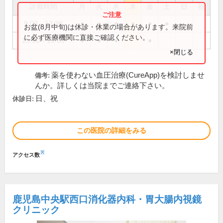
診療時間
月
火
水
木
金
土
日
祝
9:00～12:30
●
●
●
●
●
●
お盆(8月中旬)は休診・休業の場合があります。来院前
に必ず医療機関に直接ご確認ください。
15:30～18:00
●
●
●
●
×閉じる
薬を使わない血圧治療(CureApp)を検討しませ
備考:
んか。詳しくは当院までご連絡下さい。
日、祝
休診日:
この医院の詳細をみる
※
アクセス数
鹿児島中央駅西口消化器内科・胃大腸内視鏡
クリニック