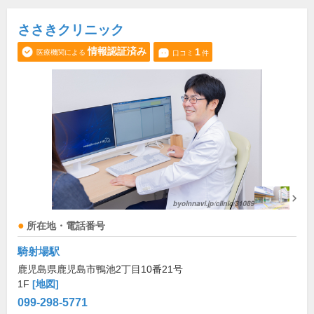
ささきクリニック
情報認証済み
1
医療機関による
口コミ
件
所在地・電話番号
騎射場駅
鹿児島県鹿児島市鴨池2丁目10番21号
1F
[地図]
099-298-5771