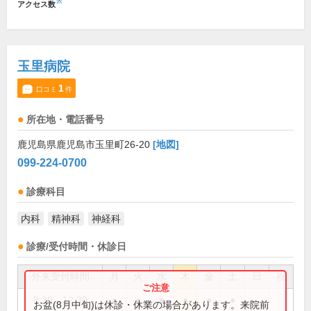
※
アクセス数
玉里病院
1
口コミ
件
所在地・電話番号
鹿児島県鹿児島市玉里町26-20
[地図]
099-224-0700
診療科目
内科
精神科
神経科
診療/受付時間・休診日
外来受付時間
月
火
水
木
金
土
日
祝
8:30～12:30
●
●
●
●
●
●
お盆(8月中旬)は休診・休業の場合があります。来院前