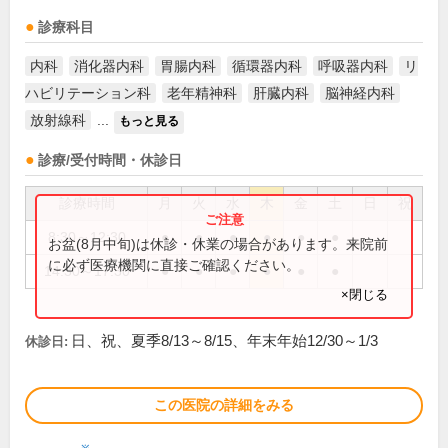
診療科目
内科
消化器内科
胃腸内科
循環器内科
呼吸器内科
リ
ハビリテーション科
老年精神科
肝臓内科
脳神経内科
放射線科
...
もっと見る
診療/受付時間・休診日
診療時間
月
火
水
木
金
土
日
祝
8:30～12:30
●
●
●
●
●
●
お盆(8月中旬)は休診・休業の場合があります。来院前
に必ず医療機関に直接ご確認ください。
14:30～17:30
●
●
●
●
●
●
×閉じる
日、祝、夏季8/13～8/15、年末年始12/30～1/3
休診日:
この医院の詳細をみる