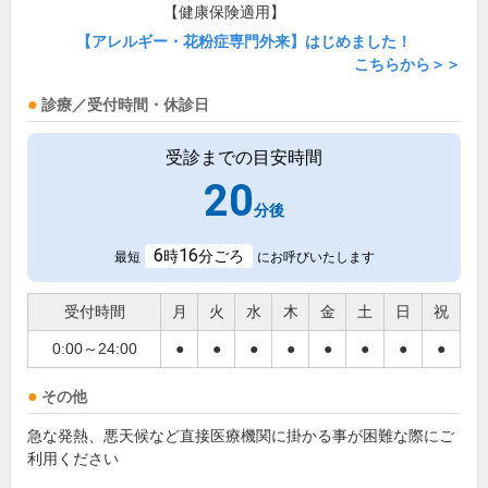
【健康保険適用】
【アレルギー・花粉症専門外来】はじめました！
こちらから＞＞
診療／受付時間・休診日
受診までの目安時間
20
分後
6
16
時
分ごろ
最短
にお呼びいたします
受付時間
月
火
水
木
金
土
日
祝
0:00～24:00
●
●
●
●
●
●
●
●
その他
急な発熱、悪天候など直接医療機関に掛かる事が困難な際にご
利用ください