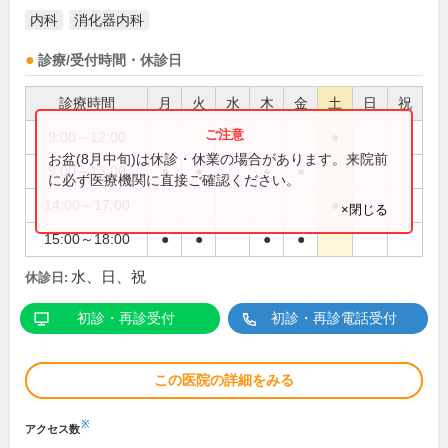
内科
消化器内科
診療/受付時間・休診日
診療時間
月
火
水
木
金
土
日
祝
9:00～12:00
●
お盆(8月中旬)は休診・休業の場合があります。来院前
9:00～13:00
●
●
●
●
に必ず医療機関に直接ご確認ください。
14:00～17:00
●
×閉じる
15:00～18:00
●
●
●
●
水、日、祝
休診日:
初診・再診受付
初診・再診電話受付
この医院の詳細をみる
※
アクセス数