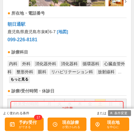
所在地・電話番号
朝日通駅
鹿児島県鹿児島市泉町6-7
[地図]
099-226-8181
診療科目
内科
外科
消化器外科
消化器科
循環器科
心臓血管外
科
整形外科
眼科
リハビリテーション科
放射線科
...
もっと見る
診療/受付時間・休診日
外来受付時間
月
火
水
木
金
土
日
祝
条件変更
8:30～13:00
●
●
●
●
●
●
お盆(8月中旬)は休診・休業の場合があります。来院前
17
に必ず医療機関に直接ご確認ください。
予約/受付
現在診療
現在地
14:00～17:30
●
●
●
●
●
●
×閉じる