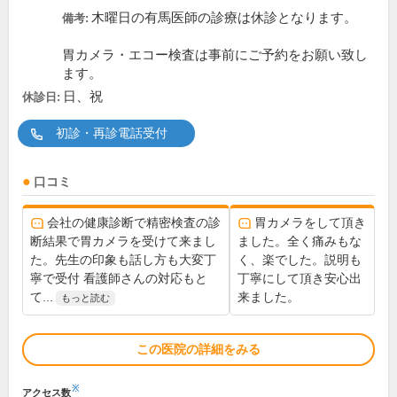
木曜日の有馬医師の診療は休診となります。
備考:
胃カメラ・エコー検査は事前にご予約をお願い致し
ます。
日、祝
休診日:
初診・再診電話受付
口コミ
会社の健康診断で精密検査の診
胃カメラをして頂き
断結果で胃カメラを受けて来まし
ました。全く痛みもな
た。先生の印象も話し方も大変丁
く、楽でした。説明も
寧で受付 看護師さんの対応もと
丁寧にして頂き安心出
て...
来ました。
もっと読む
この医院の詳細をみる
※
アクセス数