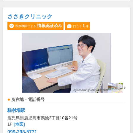
ささきクリニック
情報認証済み
1
医療機関による
口コミ
件
所在地・電話番号
騎射場駅
鹿児島県鹿児島市鴨池2丁目10番21号
1F
[地図]
099-298-5771