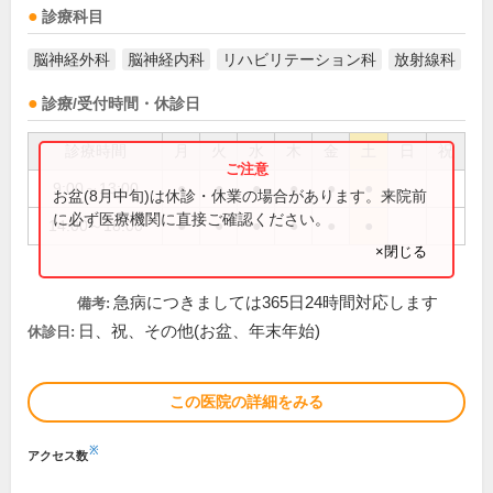
診療科目
脳神経外科
脳神経内科
リハビリテーション科
放射線科
診療/受付時間・休診日
診療時間
月
火
水
木
金
土
日
祝
9:00～13:00
●
●
●
●
●
●
お盆(8月中旬)は休診・休業の場合があります。来院前
に必ず医療機関に直接ご確認ください。
14:00～18:00
●
●
●
●
●
●
×閉じる
急病につきましては365日24時間対応します
備考:
日、祝、その他(お盆、年末年始)
休診日:
この医院の詳細をみる
※
アクセス数