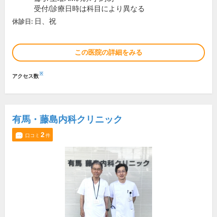
受付/診療日時は科目により異なる
日、祝
休診日:
この医院の詳細をみる
※
アクセス数
有馬・藤島内科クリニック
2
口コミ
件