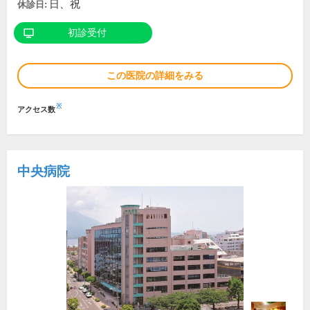
日、祝
休診日:
初診受付
この医院の詳細をみる
※
アクセス数
中央病院