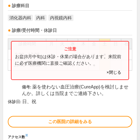
診療科目
消化器内科
内科
内視鏡内科
診療/受付時間・休診日
診療時間
月
火
水
木
金
土
日
祝
9:00～12:30
●
●
●
●
●
●
お盆(8月中旬)は休診・休業の場合があります。来院前
に必ず医療機関に直接ご確認ください。
15:30～18:00
●
●
●
●
×閉じる
薬を使わない血圧治療(CureApp)を検討しませ
備考:
んか。詳しくは当院までご連絡下さい。
日、祝
休診日:
この医院の詳細をみる
※
アクセス数