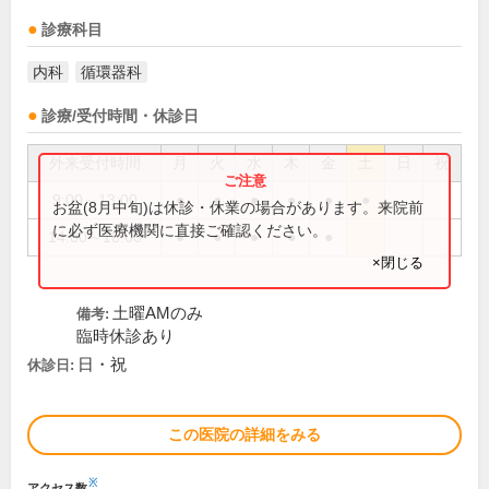
診療科目
内科
循環器科
診療/受付時間・休診日
外来受付時間
月
火
水
木
金
土
日
祝
9:00～13:00
●
●
●
●
●
●
お盆(8月中旬)は休診・休業の場合があります。来院前
に必ず医療機関に直接ご確認ください。
14:00～18:00
●
●
●
●
●
×閉じる
土曜AMのみ
備考:
臨時休診あり
日・祝
休診日:
この医院の詳細をみる
※
アクセス数