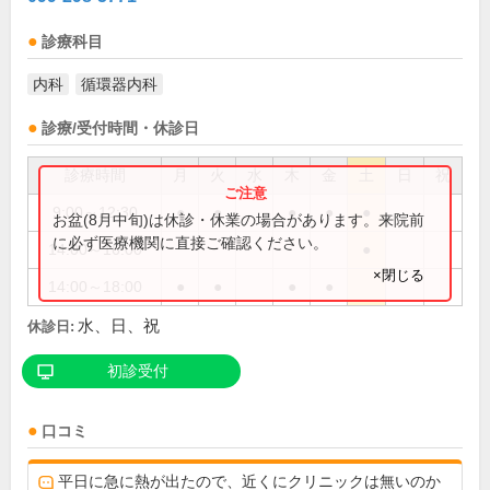
診療科目
内科
循環器内科
診療/受付時間・休診日
診療時間
月
火
水
木
金
土
日
祝
9:00～12:30
●
●
●
●
●
お盆(8月中旬)は休診・休業の場合があります。来院前
に必ず医療機関に直接ご確認ください。
14:00～16:00
●
×閉じる
14:00～18:00
●
●
●
●
水、日、祝
休診日:
初診受付
口コミ
平日に急に熱が出たので、近くにクリニックは無いのか