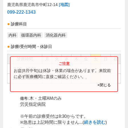
鹿児島県鹿児島市中町12-14
[地図]
099-222-1343
診療科目
内科
循環器内科
消化器内科
診療/受付時間・休診日
診療時間
月
火
水
木
金
土
日
祝
9:00～13:00
●
●
●
●
●
●
お盆(8月中旬)は休診・休業の場合があります。来院前
に必ず医療機関に直接ご確認ください。
14:30～18:00
●
●
●
●
×閉じる
木・土曜AMのみ
備考:
労災指定病院
※午前の診療受付は8:30からです。
※急患は上記時間に限りません...(
続きを読む
)