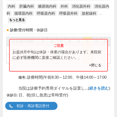
内科
肝臓内科
糖尿病内科
外科
消化器外科
消化器内
科
循環器内科
呼吸器内科
呼吸器外科
放射線科
...
もっと見る
診療/受付時間・休診日
外来受付時間
月
火
水
木
金
土
日
祝
8:00～11:30
●
●
●
●
●
●
お盆(8月中旬)は休診・休業の場合があります。来院前
に必ず医療機関に直接ご確認ください。
13:00～17:00
●
●
●
●
●
×閉じる
診療時間|午前8:30～12:00、午後14:00～17:00
備考:
当院は診療予約専用ダイヤルを設置し...(
続きを読む
)
日、祝(但し急患は常時受付)
休診日:
初診・再診電話受付