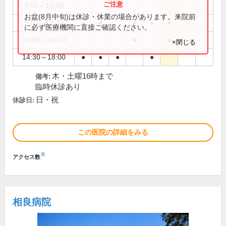
9:00～12:00
●
お盆(8月中旬)は休診・休業の場合があります。来院前
9:00～12:30
●
●
●
●
●
に必ず医療機関に直接ご確認ください。
14:30～16:00
●
●
×閉じる
14:30～18:00
●
●
●
●
木・土曜16時まで
備考:
臨時休診あり
日・祝
休診日:
この医院の詳細をみる
※
アクセス数
相良病院