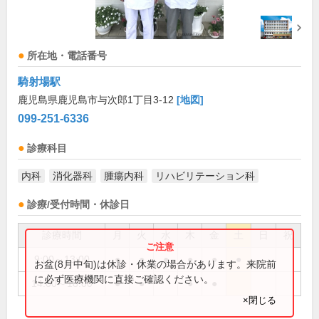
所在地・電話番号
騎射場駅
鹿児島県鹿児島市与次郎1丁目3-12
[地図]
099-251-6336
診療科目
内科
消化器科
腫瘍内科
リハビリテーション科
診療/受付時間・休診日
診療時間
月
火
水
木
金
土
日
祝
9:00～13:00
●
●
●
●
●
●
お盆(8月中旬)は休診・休業の場合があります。来院前
に必ず医療機関に直接ご確認ください。
14:00～18:00
●
●
●
●
×閉じる