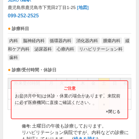
鹿児島県鹿児島市下荒田2丁目1-25
[地図]
099-252-2525
診療科目
内科
脳神経内科
循環器内科
消化器内科
腫瘍内科
緩
和ケア内科
泌尿器科
心療内科
リハビリテーション科
歯科
診療/受付時間・休診日
外来受付時間
月
火
水
木
金
土
日
祝
8:30～12:00
●
●
●
●
●
●
お盆(8月中旬)は休診・休業の場合があります。来院前
に必ず医療機関に直接ご確認ください。
13:30～17:00
●
●
●
●
●
●
×閉じる
土曜日の午後も診療しております。
備考:
リハビリテーション病院ですが、内科などの診療に