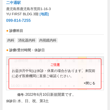
二中通駅
鹿児島県鹿児島市荒田1-16-3
YU FIRST BLDG.3階
[地図]
099-814-7255
診療科目
内科
消化器内科
内視鏡内科
診療/受付時間・休診日
診療時間
月
火
水
木
金
土
日
祝
9:00～12:30
●
●
●
●
●
お盆(8月中旬)は休診・休業の場合があります。来院前
に必ず医療機関に直接ご確認ください。
14:00～17:00
●
×閉じる
14:00～18:30
●
●
●
●
2022年6月10日新規開業です。
備考:
水、日、祝、第3土
休診日: