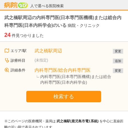
病院なび
人で選べる医院検索
武之橋駅周辺の内科専門医(日本専門医機構)または総合内
科専門医(日本内科学会)のいる
病院・クリニック
24
件見つかりました
武之橋駅周辺
エリア/駅
変更
(未指定)
診療科目
追加
内科専門医/総合内科専門医
詳細条件
変更
内科専門医(日本専門医機構)または総合
内科専門医(日本内科学会)
検索する
※このページの医療機関・薬局は
武之橋駅(鹿児島市電1系統)
を中心に直線距
離の近い順で表示されています