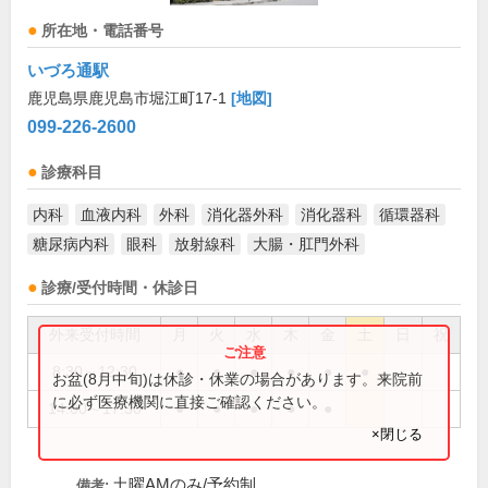
所在地・電話番号
いづろ通駅
鹿児島県鹿児島市堀江町17-1
[地図]
099-226-2600
診療科目
内科
血液内科
外科
消化器外科
消化器科
循環器科
糖尿病内科
眼科
放射線科
大腸・肛門外科
診療/受付時間・休診日
外来受付時間
月
火
水
木
金
土
日
祝
8:30～12:30
●
●
●
●
●
●
お盆(8月中旬)は休診・休業の場合があります。来院前
に必ず医療機関に直接ご確認ください。
14:00～17:30
●
●
●
●
●
×閉じる
土曜AMのみ/予約制
備考: