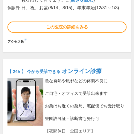
も対応しております。...(
続きを読む
)
日、祝、お盆(8/14、8/15)、年末年始(12/31～1/3)
休診日:
この医院の詳細をみる
※
アクセス数
オンライン診療
【 24h 】 今から受診できる
急な発熱や風邪などの体調不良に
ご自宅・オフィスで受診出来ます
お薬はお近くの薬局、宅配便でお受け取り
登園許可証・診断書も発行可
【夜間休日・全国エリア】