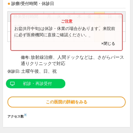
診療/受付時間・休診日
外来受付時間
月
火
水
木
金
土
日
祝
8:00～11:30
●
●
●
●
●
●
お盆(8月中旬)は休診・休業の場合があります。来院前
に必ず医療機関に直接ご確認ください。
13:30～17:00
●
●
●
●
●
×閉じる
放射線治療、人間ドックなどは、さがらパース
備考:
通りクリニックで対応
土曜午後、日、祝
休診日:
初診・再診受付
この医院の詳細をみる
※
アクセス数