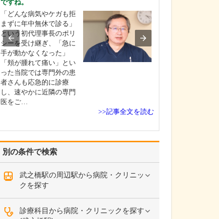
ですね。
貴院の診療内容
「どんな病気やケガも拒
内科・小児科・
まずに年中無休で診る」
を掲げ、地域に
という初代理事長のポリ
総合的な診療を
シーを受け継ぎ、「急に
ます。風邪や生
手が動かなくなった」
といった一般内
「頬が腫れて痛い」とい
から、外傷や関
った当院では専門外の患
の痛みなどの整
者さんも応急的に診療
な症状まで幅広
し、速やかに近隣の専門
ており、お子さ
医をご…
高…
>>記事全文を読む
別の条件で検索
武之橋駅の周辺駅から病院・クリニッ
クを探す
診療科目から病院・クリニックを探す