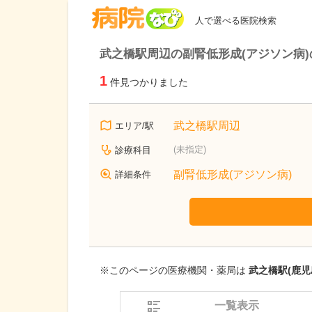
病院なび
人で選べる医院検索
武之橋駅周辺の副腎低形成(アジソン病
1
件見つかりました
武之橋駅周辺
エリア/駅
(未指定)
診療科目
副腎低形成(アジソン病)
詳細条件
※このページの医療機関・薬局は
武之橋駅(鹿児
一覧表示