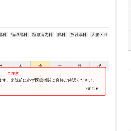
器科
循環器科
糖尿病内科
眼科
放射線科
大腸・肛
水
木
金
土
日
祝
●
●
●
●
ります。来院前に必ず医療機関に直接ご確認ください。
●
●
●
×閉じる