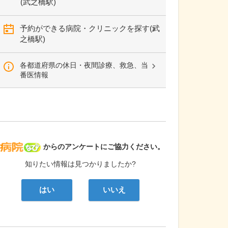
(武之橋駅)
予約ができる病院・クリニックを探す(武
之橋駅)
各都道府県の休日・夜間診療、救急、当
番医情報
病院なび
からのアンケートにご協力ください。
知りたい情報は見つかりましたか?
はい
いいえ