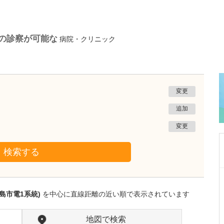
)の診察が可能な
病院・クリニック
変更
追加
変更
検索する
広島県広島市西区
むらき小児科
島市電1系統)
を中心に直線距離の近い順で表示されています
村木 幸太郎
院長
取材記事
村木先生のご専門である小児神経について教え
地図で検索