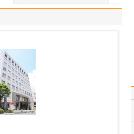
てください。
小児神経科は、てんかん
等のけいれんを起こす病
気や、運動・知能・行動
や言葉に関する異常を専
門に診療する科です。
「けいれん」で受診され
た患者さんの場合は、始
めに「いつ頃、どんなふ
うにけいれんを起こした
のか…
>>記事全文を読む