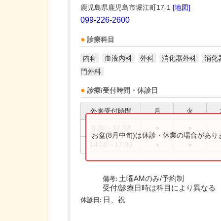
鹿児島県鹿児島市堀江町17-1
[地図]
099-226-2600
診療科目
内科
血液内科
外科
消化器外科
消化
門外科
診療/受付時間・休診日
外来受付時間
月
火
8:30～12:30
●
●
お盆(8月中旬)は休診・休業の場合があ
14:00～17:30
●
●
土曜AMのみ/予約制
備考:
受付/診療日時は科目により異なる
日、祝
休診日: