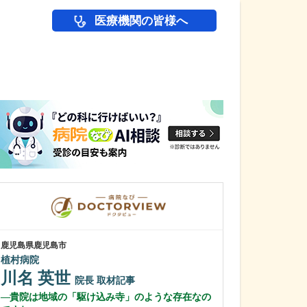
医療機関の皆様へ
医師(ドクター)の
鹿児島県鹿児島市
鹿児島県鹿児島市
植村病院
緑ヶ丘クリニッ
新田 翔
川名 英世
院長
院長
取材記事
桂 久和
貴院は地域の「駆け込み寺」のような存在なの
医師