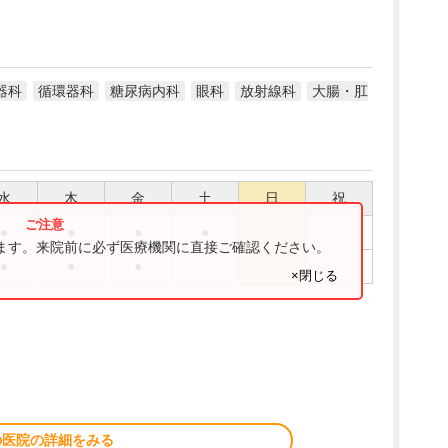
器科
循環器科
糖尿病内科
眼科
放射線科
大腸・肛
水
木
金
土
日
祝
●
●
●
●
ります。来院前に必ず医療機関に直接ご確認ください。
●
●
●
×閉じる
の医院の詳細をみる