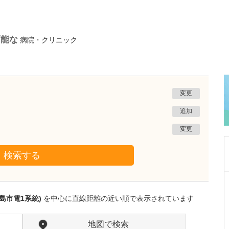
可能な
病院・クリニック
変更
追加
変更
検索する
東京都杉並区
ファミリークリニック高井戸
島市電1系統)
を中心に直線距離の近い順で表示されています
根岸 舞
医師
取材記事
毎日の診察で心がけていることはありますか?
地図で検索