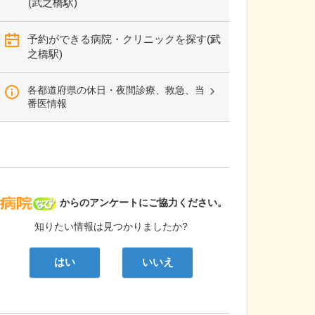
(武之橋駅)
予約ができる病院・クリニックを探す(武
之橋駅)
各都道府県の休日・夜間診療、救急、当
番医情報
病院なび
からのアンケートにご協力ください。
知りたい情報は見つかりましたか?
はい
いいえ