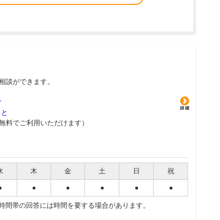
相談ができます。
グ
こと
無料でご利用いただけます）
水
木
金
土
日
祝
●
●
●
●
●
●
夜時間帯の回答には時間を要する場合があります。