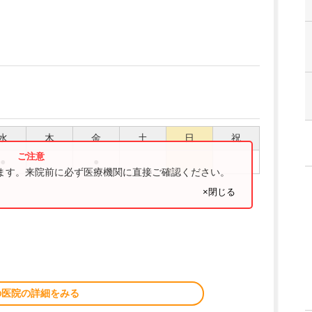
水
木
金
土
日
祝
●
●
ります。来院前に必ず医療機関に直接ご確認ください。
×閉じる
の医院の詳細をみる