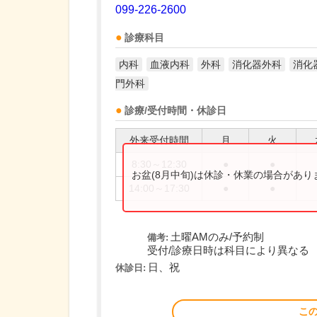
099-226-2600
診療科目
内科
血液内科
外科
消化器外科
消化
門外科
診療/受付時間・休診日
外来受付時間
月
火
8:30～12:30
●
●
お盆(8月中旬)は休診・休業の場合があ
14:00～17:30
●
●
土曜AMのみ/予約制
備考:
受付/診療日時は科目により異なる
日、祝
休診日:
こ