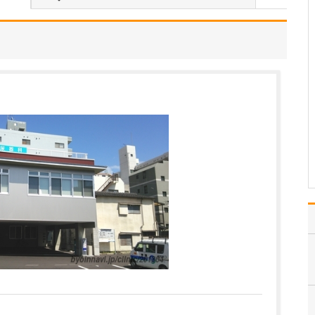
患者さんに気軽に相談し
ていただけるように、ど
んなときも笑顔で接する
ことを心がけています。
さまざまな症状にして
も、子育て上の悩みにし
ても、自分だけで抱え込
んでいても事態はよくな
りません。また、思春期
のニ…
>>記事全文を読む