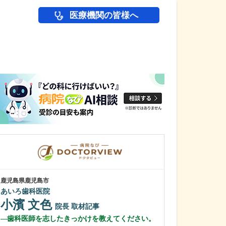
医療機関の皆様へ
医師(ドクター)の
鹿児島県鹿児島市
鹿児島県鹿児島市
あいろ歯科医院
植村病院
小濱 文色
川名 英世
院長
取材記事
歯科医師を志したきっかけを教えてください。
貴院は地域の「