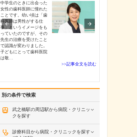
ですね。
中学生のときに出会った
「どんな病気や
女性の歯科医師に憧れた
まずに年中無休
ことです。幼い頃は「歯
という初代理事
科医師は男性がする仕
シーを受け継ぎ
事」というイメージをも
手が動かなくな
っていたのですが、その
「頬が腫れて痛
先生の治療を受けたこと
った当院では専
で認識が変わりました。
者さんも応急的
子どもにとって歯科医院
し、速やかに近
は敬…
>>記事全文を読む
医をご…
別の条件で検索
武之橋駅の周辺駅から病院・クリニッ
クを探す
診療科目から病院・クリニックを探す