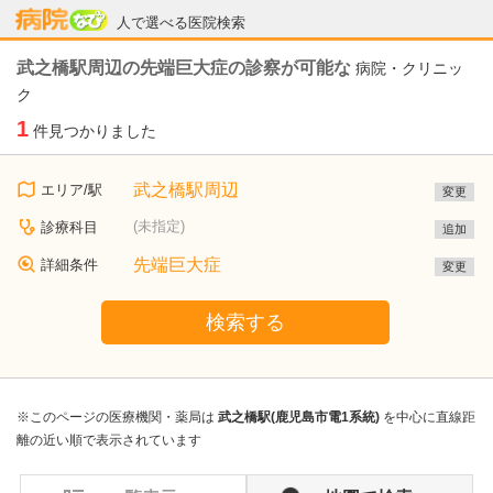
病院なび
人で選べる医院検索
武之橋駅周辺の先端巨大症の診察が可能な
病院・クリニッ
ク
1
件見つかりました
武之橋駅周辺
エリア/駅
変更
(未指定)
診療科目
追加
先端巨大症
詳細条件
変更
検索する
※このページの医療機関・薬局は
武之橋駅(鹿児島市電1系統)
を中心に直線距
離の近い順で表示されています