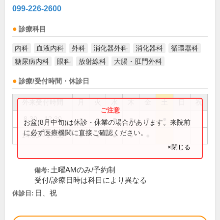
099-226-2600
診療科目
内科
血液内科
外科
消化器外科
消化器科
循環器科
糖尿病内科
眼科
放射線科
大腸・肛門外科
診療/受付時間・休診日
外来受付時間
月
火
水
木
金
土
日
祝
8:30～12:30
●
●
●
●
●
●
お盆(8月中旬)は休診・休業の場合があります。来院前
に必ず医療機関に直接ご確認ください。
14:00～17:30
●
●
●
●
●
×閉じる
土曜AMのみ/予約制
備考:
受付/診療日時は科目により異なる
日、祝
休診日: