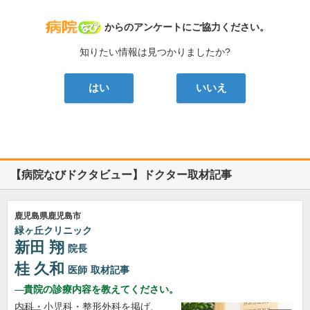
病院なび
からのアンケートにご協力ください。
知りたい情報は見つかりましたか?
はい
いいえ
【病院なびドクタビュー】ドクター取材記事
鹿児島県鹿児島市
緑ヶ丘クリニック
新田 翔
院長
桂 久和
医師
取材記事
貴院の診療内容を教えてください。
内科・小児科・整形外科を掲げ、